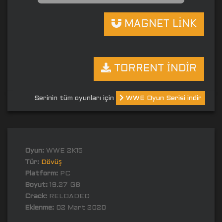
MAGNET LİNK
TORRENT İNDİR
Serinin tüm oyunları için
WWE Oyun Serisi indir
Oyun:
WWE 2K15
Tür:
Dövüş
Platform:
PC
Boyut:
19.27 GB
Crack:
RELOADED
Eklenme:
02 Mart 2020