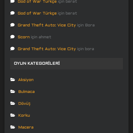
God of War Türkçe
için
berat
God of War Türkçe
için
berat
Grand Theft Auto: Vice City
için
Bora
Scorn
için
ahmet
Grand Theft Auto: Vice City
için
bora
OYUN KATEGORILERI
Aksiyon
Bulmaca
Dövüş
Korku
Macera