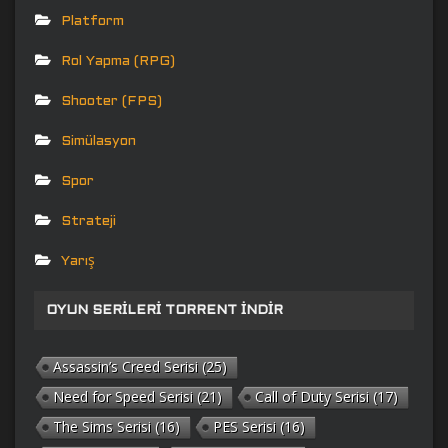
Platform
Rol Yapma (RPG)
Shooter (FPS)
Simülasyon
Spor
Strateji
Yarış
OYUN SERILERI TORRENT İNDIR
Assassin’s Creed Serisi
(25)
Need for Speed Serisi
(21)
Call of Duty Serisi
(17)
The Sims Serisi
(16)
PES Serisi
(16)