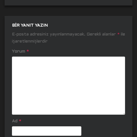
BIR YANIT YAZIN
E-posta adresiniz yayınlanmayacak.
Gerekli alanlar
*
ile
işaretlenmişlerdir
Yorum
*
Ad
*