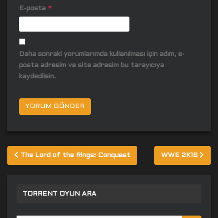
E-posta
*
Daha sonraki yorumlarımda kullanılması için adım, e-
posta adresim ve site adresim bu tarayıcıya
kaydedilsin.
Yazı
The Lord of the Rings: Conquest
WWE 2K16
gezinmesi
TORRENT OYUN ARA