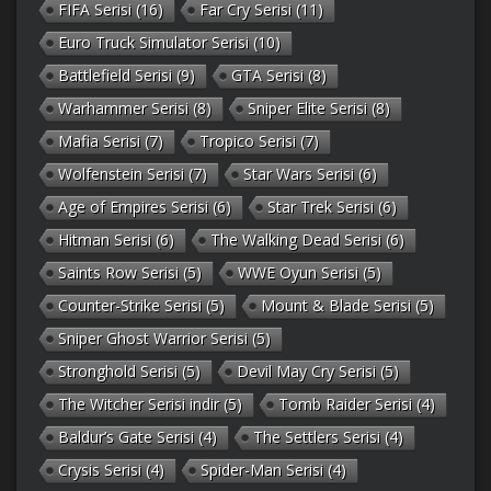
FIFA Serisi
(16)
Far Cry Serisi
(11)
Euro Truck Simulator Serisi
(10)
Battlefield Serisi
(9)
GTA Serisi
(8)
Warhammer Serisi
(8)
Sniper Elite Serisi
(8)
Mafia Serisi
(7)
Tropico Serisi
(7)
Wolfenstein Serisi
(7)
Star Wars Serisi
(6)
Age of Empires Serisi
(6)
Star Trek Serisi
(6)
Hitman Serisi
(6)
The Walking Dead Serisi
(6)
Saints Row Serisi
(5)
WWE Oyun Serisi
(5)
Counter-Strike Serisi
(5)
Mount & Blade Serisi
(5)
Sniper Ghost Warrior Serisi
(5)
Stronghold Serisi
(5)
Devil May Cry Serisi
(5)
The Witcher Serisi indir
(5)
Tomb Raider Serisi
(4)
Baldur’s Gate Serisi
(4)
The Settlers Serisi
(4)
Crysis Serisi
(4)
Spider-Man Serisi
(4)