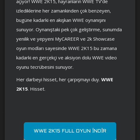
açıyor! WWE 2K15, hayranların WWE TV’de
izlediklerine her zamankinden çok benzeyen,
bugüne kadarki en akışkan WWE oynanışını
sunuyor. Oynanıştaki pek çok geliştirme, sunumda
yenilik ve yepyeni MyCAREER ve 2k Showcase
oyun modları sayesinde WWE 2K15 bu zamana
kadarki en gerçekçi ve aksiyon dolu WWE video
oyunu tecrübesini sunuyor.
Her darbeyi hisset, her çarpışmayı duy.
WWE
2K15
. Hisset.
WWE 2K15 FULL OYUN İNDIR