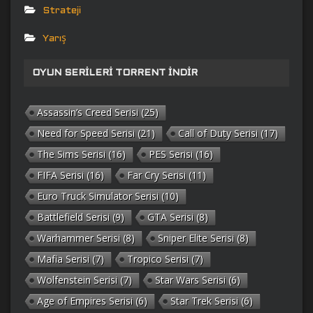
Strateji
Yarış
OYUN SERILERI TORRENT İNDIR
Assassin’s Creed Serisi
(25)
Need for Speed Serisi
(21)
Call of Duty Serisi
(17)
The Sims Serisi
(16)
PES Serisi
(16)
FIFA Serisi
(16)
Far Cry Serisi
(11)
Euro Truck Simulator Serisi
(10)
Battlefield Serisi
(9)
GTA Serisi
(8)
Warhammer Serisi
(8)
Sniper Elite Serisi
(8)
Mafia Serisi
(7)
Tropico Serisi
(7)
Wolfenstein Serisi
(7)
Star Wars Serisi
(6)
Age of Empires Serisi
(6)
Star Trek Serisi
(6)