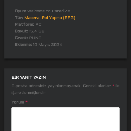
Oyun:
Welcome to ParadiZe
Tür:
Macera
,
Rol Yapma (RPG)
Platform:
PC
Boyut:
15.4 GB
Crack:
RUNE
Eklenme:
10 Mayıs 2024
BIR YANIT YAZIN
E-posta adresiniz yayınlanmayacak.
Gerekli alanlar
*
ile
işaretlenmişlerdir
Yorum
*