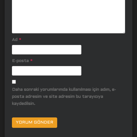
Ad
*
E-posta
*
Daha sonraki yorumlarımda kullanılması için adım, e-
posta adresim ve site adresim bu tarayıcıya
kaydedilsin.