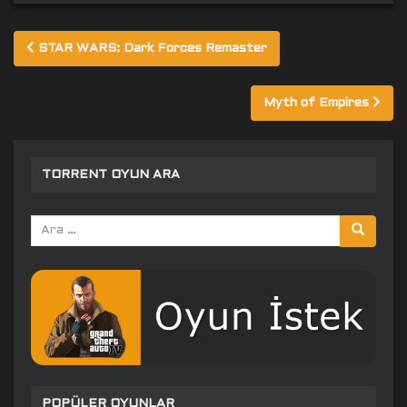
Yazı
STAR WARS: Dark Forces Remaster
gezinmesi
Myth of Empires
TORRENT OYUN ARA
Arama
yap:
POPÜLER OYUNLAR