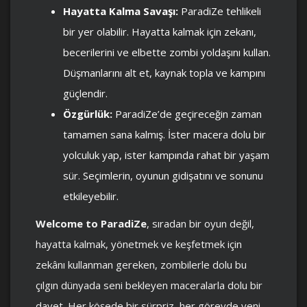
Hayatta Kalma Savaşı:
ParadiZe tehlikeli
bir yer olabilir. Hayatta kalmak için zekanı,
becerilerini ve elbette zombi yoldaşını kullan.
Düşmanlarını alt et, kaynak topla ve kampını
güçlendir.
Özgürlük:
ParadiZe’de geçireceğin zaman
tamamen sana kalmış. İster macera dolu bir
yolculuk yap, ister kampında rahat bir yaşam
sür. Seçimlerin, oyunun gidişatını ve sonunu
etkileyebilir.
Welcome to ParadiZe
, sıradan bir oyun değil,
hayatta kalmak, yönetmek ve keşfetmek için
zekânı kullanman gereken, zombilerle dolu bu
çılgın dünyada seni bekleyen maceralarla dolu bir
davet. Her köşede bir sürpriz, her görevde yeni