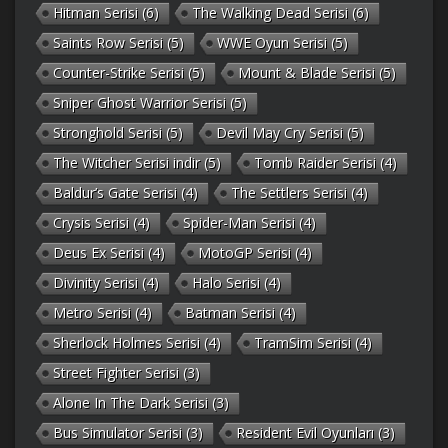
Hitman Serisi
(6)
The Walking Dead Serisi
(6)
Saints Row Serisi
(5)
WWE Oyun Serisi
(5)
Counter-Strike Serisi
(5)
Mount & Blade Serisi
(5)
Sniper Ghost Warrior Serisi
(5)
Stronghold Serisi
(5)
Devil May Cry Serisi
(5)
The Witcher Serisi indir
(5)
Tomb Raider Serisi
(4)
Baldur’s Gate Serisi
(4)
The Settlers Serisi
(4)
Crysis Serisi
(4)
Spider-Man Serisi
(4)
Deus Ex Serisi
(4)
MotoGP Serisi
(4)
Divinity Serisi
(4)
Halo Serisi
(4)
Metro Serisi
(4)
Batman Serisi
(4)
Sherlock Holmes Serisi
(4)
TramSim Serisi
(4)
Street Fighter Serisi
(3)
Alone In The Dark Serisi
(3)
Bus Simulator Serisi
(3)
Resident Evil Oyunları
(3)