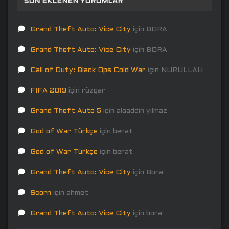
SON EKLENEN YORUMLAR
Grand Theft Auto: Vice City
için
BORA
Grand Theft Auto: Vice City
için
BORA
Call of Duty: Black Ops Cold War
için
NURULLAH
FIFA 2019
için
rüzgar
Grand Theft Auto 5
için
alaaddin yılmaz
God of War Türkçe
için
berat
God of War Türkçe
için
berat
Grand Theft Auto: Vice City
için
Bora
Scorn
için
ahmet
Grand Theft Auto: Vice City
için
bora