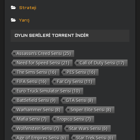
Strateji
Yarış
OYUN SERILERI TORRENT İNDIR
Assassin’s Creed Serisi
(25)
Need for Speed Serisi
(21)
Call of Duty Serisi
(17)
The Sims Serisi
(16)
PES Serisi
(16)
FIFA Serisi
(16)
Far Cry Serisi
(11)
Euro Truck Simulator Serisi
(10)
Battlefield Serisi
(9)
GTA Serisi
(8)
Warhammer Serisi
(8)
Sniper Elite Serisi
(8)
Mafia Serisi
(7)
Tropico Serisi
(7)
Wolfenstein Serisi
(7)
Star Wars Serisi
(6)
Age of Empires Serisi
(6)
Star Trek Serisi
(6)