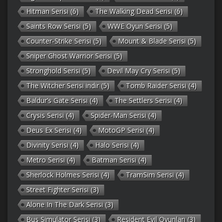
Hitman Serisi
(6)
The Walking Dead Serisi
(6)
Saints Row Serisi
(5)
WWE Oyun Serisi
(5)
Counter-Strike Serisi
(5)
Mount & Blade Serisi
(5)
Sniper Ghost Warrior Serisi
(5)
Stronghold Serisi
(5)
Devil May Cry Serisi
(5)
The Witcher Serisi indir
(5)
Tomb Raider Serisi
(4)
Baldur’s Gate Serisi
(4)
The Settlers Serisi
(4)
Crysis Serisi
(4)
Spider-Man Serisi
(4)
Deus Ex Serisi
(4)
MotoGP Serisi
(4)
Divinity Serisi
(4)
Halo Serisi
(4)
Metro Serisi
(4)
Batman Serisi
(4)
Sherlock Holmes Serisi
(4)
TramSim Serisi
(4)
Street Fighter Serisi
(3)
Alone In The Dark Serisi
(3)
Bus Simulator Serisi
(3)
Resident Evil Oyunları
(3)