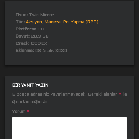
Oyun:
Twin Mirror
Tür:
Aksiyon
,
Macera
,
Rol Yapma (RPG)
Platform:
PC
Boyut:
20.3 GB
Crack:
CODEX
Eklenme:
08 Aralık 2020
BIR YANIT YAZIN
E-posta adresiniz yayınlanmayacak.
Gerekli alanlar
*
ile
işaretlenmişlerdir
Yorum
*