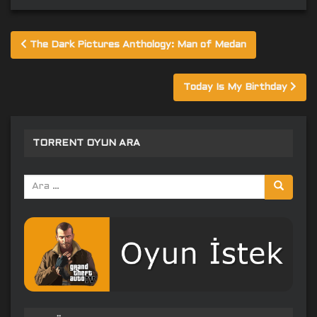
Yazı
The Dark Pictures Anthology: Man of Medan
gezinmesi
Today Is My Birthday
TORRENT OYUN ARA
Arama
yap: