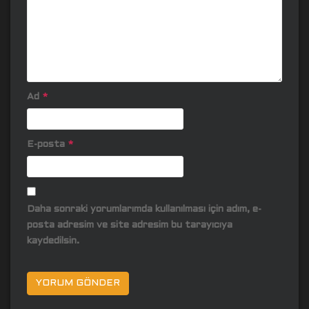
Ad
*
E-posta
*
Daha sonraki yorumlarımda kullanılması için adım, e-
posta adresim ve site adresim bu tarayıcıya
kaydedilsin.