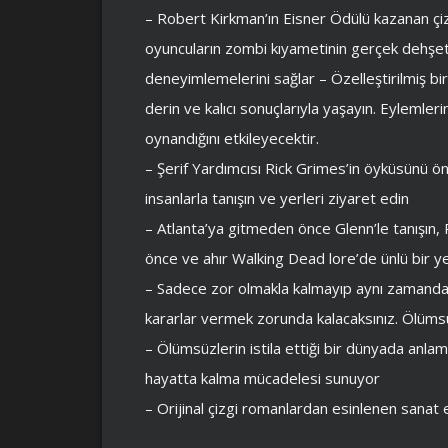
– Robert Kirkman’ın Eisner Ödülü kazanan ç
oyuncuların zombi kıyametinin gerçek dehşet
deneyimlemelerini sağlar – Özelleştirilmiş b
derin ve kalıcı sonuçlarıyla yaşayın. Eylemleri
oynandığını etkileyecektir.
– Şerif Yardımcısı Rick Grimes’in öyküsünü ö
insanlarla tanışın ve yerleri ziyaret edin
– Atlanta’ya gitmeden önce Glenn’le tanışın,
önce ve ahır Walking Dead lore’de ünlü bir ye
– Sadece zor olmakla kalmayıp aynı zamanda
kararlar vermek zorunda kalacaksınız. Ölümsü
– Ölümsüzlerin istila ettiği bir dünyada anla
hayatta kalma mücadelesi sunuyor
– Orijinal çizgi romanlardan esinlenen sanat 