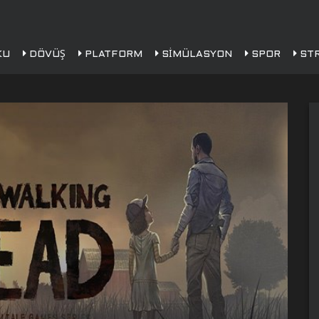
KU
DÖVÜŞ
PLATFORM
SIMÜLASYON
SPOR
STR