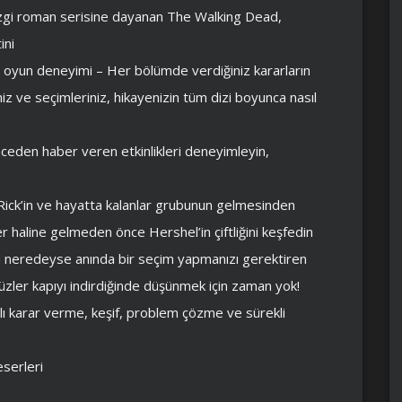
izgi roman serisine dayanan The Walking Dead,
ini
ir oyun deneyimi – Her bölümde verdiğiniz kararların
niz ve seçimleriniz, hikayenizin tüm dizi boyunca nasıl
nceden haber veren etkinlikleri deneyimleyin,
 Rick’in ve hayatta kalanlar grubunun gelmesinden
r haline gelmeden önce Hershel’in çiftliğini keşfedin
 neredeyse anında bir seçim yapmanızı gerektiren
zler kapıyı indirdiğinde düşünmek için zaman yok!
mlı karar verme, keşif, problem çözme ve sürekli
eserleri