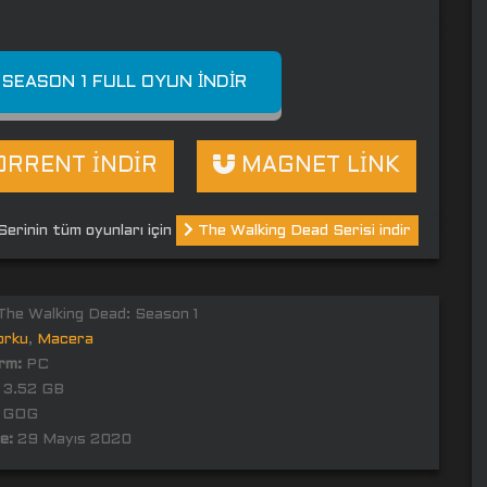
 SEASON 1 FULL OYUN İNDIR
RRENT İNDİR
MAGNET LİNK
Serinin tüm oyunları için
The Walking Dead Serisi indir
he Walking Dead: Season 1
orku
,
Macera
rm:
PC
3.52 GB
GOG
e:
29 Mayıs 2020