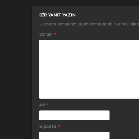
BIR YANIT YAZIN
E-posta adresiniz yayınlanmayacak.
Gerekli ala
Yorum
*
Ad
*
E-posta
*