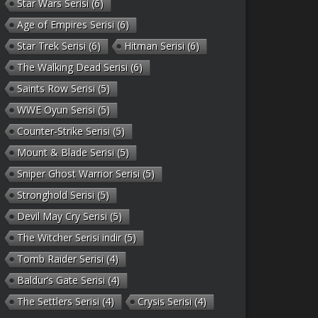
Star Wars Serisi
(6)
Age of Empires Serisi
(6)
Star Trek Serisi
(6)
Hitman Serisi
(6)
The Walking Dead Serisi
(6)
Saints Row Serisi
(5)
WWE Oyun Serisi
(5)
Counter-Strike Serisi
(5)
Mount & Blade Serisi
(5)
Sniper Ghost Warrior Serisi
(5)
Stronghold Serisi
(5)
Devil May Cry Serisi
(5)
The Witcher Serisi indir
(5)
Tomb Raider Serisi
(4)
Baldur’s Gate Serisi
(4)
The Settlers Serisi
(4)
Crysis Serisi
(4)