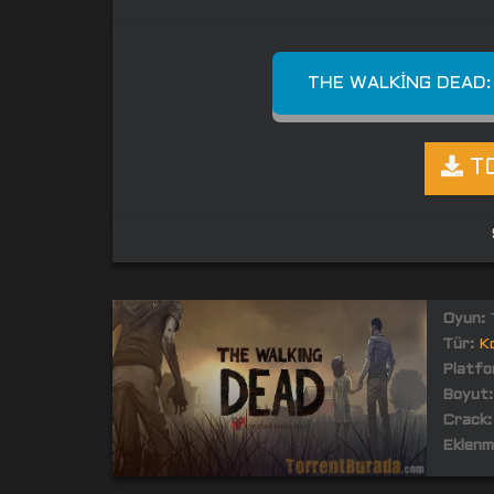
THE WALKING DEAD:
TO
Oyun:
T
Tür:
K
Platfo
Boyut:
Crack:
Eklenm