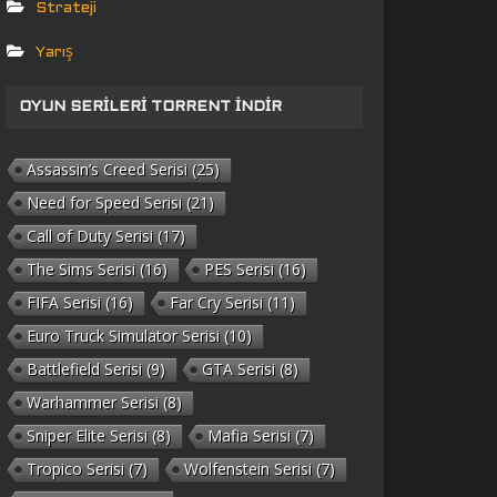
Strateji
Yarış
OYUN SERILERI TORRENT İNDIR
Assassin’s Creed Serisi
(25)
Need for Speed Serisi
(21)
Call of Duty Serisi
(17)
The Sims Serisi
(16)
PES Serisi
(16)
FIFA Serisi
(16)
Far Cry Serisi
(11)
Euro Truck Simulator Serisi
(10)
Battlefield Serisi
(9)
GTA Serisi
(8)
Warhammer Serisi
(8)
Sniper Elite Serisi
(8)
Mafia Serisi
(7)
Tropico Serisi
(7)
Wolfenstein Serisi
(7)