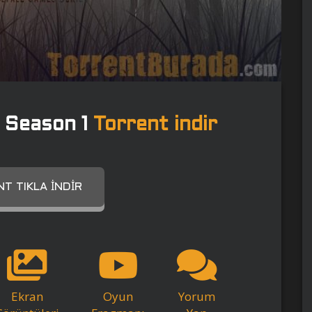
 Season 1
Torrent indir
T TIKLA İNDIR
Ekran
Oyun
Yorum