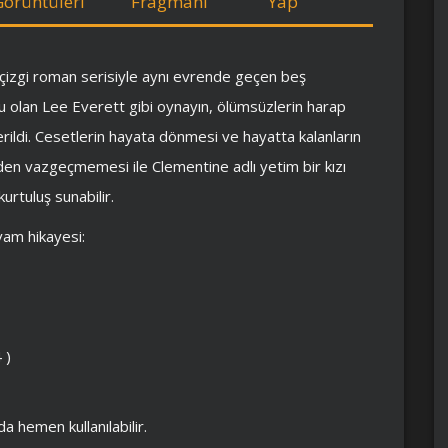
Görüntüleri
Fragmanı
Yap
çizgi roman serisiyle aynı evrende geçen beş
lu olan Lee Everett gibi oynayın, ölümsüzlerin harap
rildi. Cesetlerin hayata dönmesi ve hayatta kalanların
yden vazgeçmemesi ile Clementine adlı yetim bir kızı
rtuluş sunabilir.
vam hikayesi:
 )
 hemen kullanılabilir.