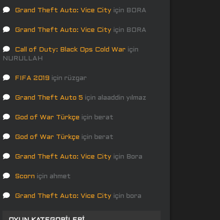
Grand Theft Auto: Vice City
için
BORA
Grand Theft Auto: Vice City
için
BORA
Call of Duty: Black Ops Cold War
için
NURULLAH
FIFA 2019
için
rüzgar
Grand Theft Auto 5
için
alaaddin yılmaz
God of War Türkçe
için
berat
God of War Türkçe
için
berat
Grand Theft Auto: Vice City
için
Bora
Scorn
için
ahmet
Grand Theft Auto: Vice City
için
bora