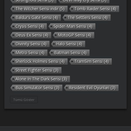
The Witcher Serisi indir
(5)
Tomb Raider Serisi
(4)
Baldur’s Gate Serisi
(4)
The Settlers Serisi
(4)
Crysis Serisi
(4)
Spider-Man Serisi
(4)
Deus Ex Serisi
(4)
MotoGP Serisi
(4)
Divinity Serisi
(4)
Halo Serisi
(4)
Metro Serisi
(4)
Batman Serisi
(4)
Sherlock Holmes Serisi
(4)
TramSim Serisi
(4)
Street Fighter Serisi
(3)
Alone In The Dark Serisi
(3)
Bus Simulator Serisi
(3)
Resident Evil Oyunları
(3)
Gothic Serisi
(3)
Deponia Serisi
(3)
Tümü Göster
Unreal Serisi
(3)
Army Men Serisi
(3)
Prince of Persia Serisi
(3)
Empire Earth Serisi
(3)
Arma Serisi
(3)
Gabriel Knight Serisi
(3)