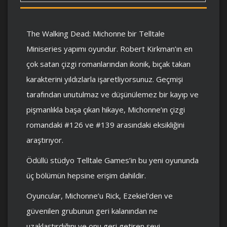
The Walking Dead: Michonne bir Telltale
Miniseries yapımı oyundur. Robert Kirkman’ın en
çok satan çizgi romanlarından ikonik, bıçak takan
karakterini yıldızlarla işaretliyorsunuz. Geçmişi
tarafından unutulmaz ve düşünülemez bir kayıp ve
pişmanlıkla başa çıkan hikaye, Michonne’ın çizgi
romandaki #126 ve #139 arasındaki eksikliğini
araştırıyor.
Ödüllü stüdyo Telltale Games’in bu yeni oyununda
üç bölümün hepsine erişim dahildir.
Oyuncular, Michonne’u Rick, Ezekiel’den ve
güvenilen grubunun geri kalanından ne
uzaklaştırdığını ve onu geri getiren şeyi