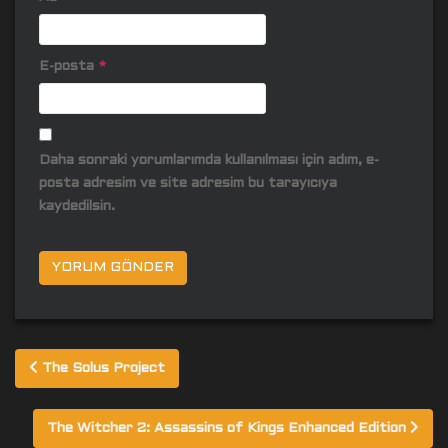
E-posta
*
Daha sonraki yorumlarımda kullanılması için adım, e-
posta adresim ve site adresim bu tarayıcıya
kaydedilsin.
Yazı
The Solus Project
gezinmesi
The Witcher 2: Assassins of Kings Enhanced Edition