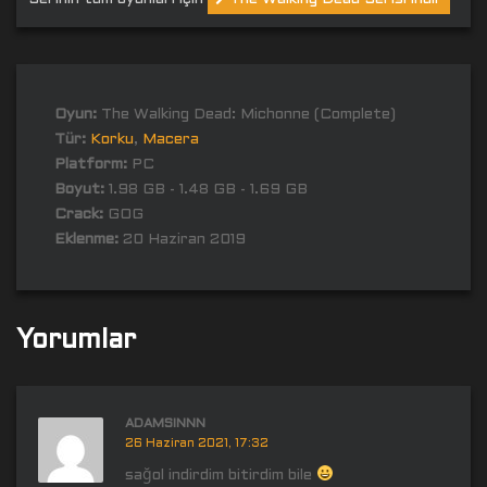
Oyun:
The Walking Dead: Michonne (Complete)
Tür:
Korku
,
Macera
Platform:
PC
Boyut:
1.98 GB - 1.48 GB - 1.69 GB
Crack:
GOG
Eklenme:
20 Haziran 2019
Yorumlar
ADAMSINNN
26 Haziran 2021, 17:32
sağol indirdim bitirdim bile