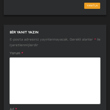
YANITLA
BIR YANIT YAZIN
E-posta adresiniz yayınlanmayacak.
Gerekli alanlar
*
ile
işaretlenmişlerdir
Yorum
*
Ad
*