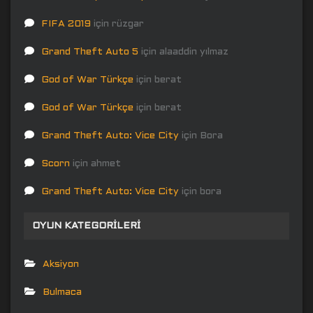
FIFA 2019
için
rüzgar
Grand Theft Auto 5
için
alaaddin yılmaz
God of War Türkçe
için
berat
God of War Türkçe
için
berat
Grand Theft Auto: Vice City
için
Bora
Scorn
için
ahmet
Grand Theft Auto: Vice City
için
bora
OYUN KATEGORILERI
Aksiyon
Bulmaca