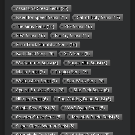
Assassin’s Creed Serisi
(25)
Need for Speed Serisi
(21)
Call of Duty Serisi
(17)
The Sims Serisi
(16)
PES Serisi
(16)
FIFA Serisi
(16)
Far Cry Serisi
(11)
Euro Truck Simulator Serisi
(10)
Battlefield Serisi
(9)
GTA Serisi
(8)
Warhammer Serisi
(8)
Sniper Elite Serisi
(8)
Mafia Serisi
(7)
Tropico Serisi
(7)
Wolfenstein Serisi
(7)
Star Wars Serisi
(6)
Age of Empires Serisi
(6)
Star Trek Serisi
(6)
Hitman Serisi
(6)
The Walking Dead Serisi
(6)
Saints Row Serisi
(5)
WWE Oyun Serisi
(5)
Counter-Strike Serisi
(5)
Mount & Blade Serisi
(5)
Sniper Ghost Warrior Serisi
(5)
Stronghold Serisi
(5)
Devil May Cry Serisi
(5)