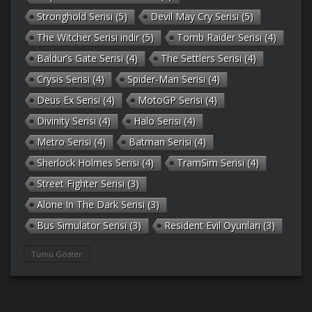
Stronghold Serisi
(5)
Devil May Cry Serisi
(5)
The Witcher Serisi indir
(5)
Tomb Raider Serisi
(4)
Baldur’s Gate Serisi
(4)
The Settlers Serisi
(4)
Crysis Serisi
(4)
Spider-Man Serisi
(4)
Deus Ex Serisi
(4)
MotoGP Serisi
(4)
Divinity Serisi
(4)
Halo Serisi
(4)
Metro Serisi
(4)
Batman Serisi
(4)
Sherlock Holmes Serisi
(4)
TramSim Serisi
(4)
Street Fighter Serisi
(3)
Alone In The Dark Serisi
(3)
Bus Simulator Serisi
(3)
Resident Evil Oyunları
(3)
Gothic Serisi
(3)
Deponia Serisi
(3)
Tümü Göster
Unreal Serisi
(3)
Army Men Serisi
(3)
Prince of Persia Serisi
(3)
Empire Earth Serisi
(3)
Arma Serisi
(3)
Gabriel Knight Serisi
(3)