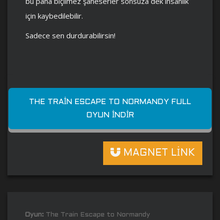
bu paha biçilmez şaheserler sonsuza dek insanlık
için kaybedilebilir.
Sadece sen durdurabilirsin!
THE TRAIN ESCAPE TO NORMANDY FULL
OYUN İNDIR
MAGNET LİNK
Oyun:
The Train Escape to Normandy