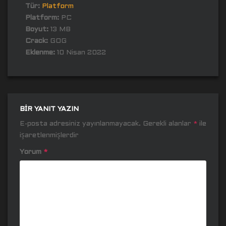
Tür:
Platform
Platform:
PC
Boyut:
13 MB
Crack:
GOG
Eklenme:
10 Nisan 2022
BIR YANIT YAZIN
E-posta adresiniz yayınlanmayacak.
Gerekli alanlar
*
ile
işaretlenmişlerdir
Yorum
*