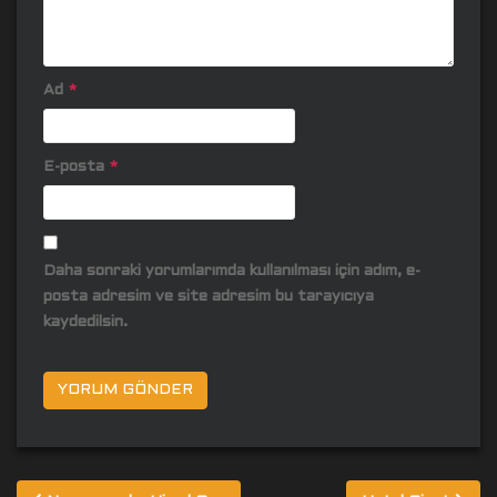
Ad
*
E-posta
*
Daha sonraki yorumlarımda kullanılması için adım, e-
posta adresim ve site adresim bu tarayıcıya
kaydedilsin.
Yazı