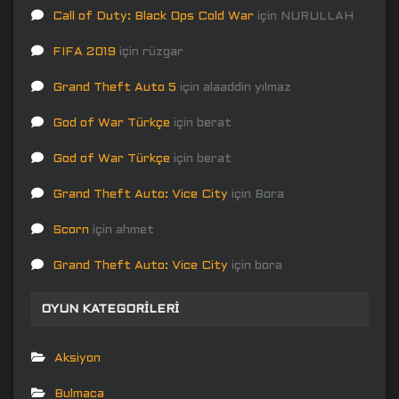
Call of Duty: Black Ops Cold War
için
NURULLAH
FIFA 2019
için
rüzgar
Grand Theft Auto 5
için
alaaddin yılmaz
God of War Türkçe
için
berat
God of War Türkçe
için
berat
Grand Theft Auto: Vice City
için
Bora
Scorn
için
ahmet
Grand Theft Auto: Vice City
için
bora
OYUN KATEGORILERI
Aksiyon
Bulmaca