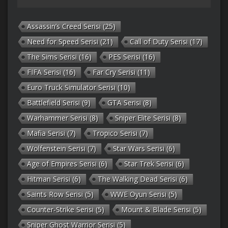
Assassin’s Creed Serisi
(25)
Need for Speed Serisi
(21)
Call of Duty Serisi
(17)
The Sims Serisi
(16)
PES Serisi
(16)
FIFA Serisi
(16)
Far Cry Serisi
(11)
Euro Truck Simulator Serisi
(10)
Battlefield Serisi
(9)
GTA Serisi
(8)
Warhammer Serisi
(8)
Sniper Elite Serisi
(8)
Mafia Serisi
(7)
Tropico Serisi
(7)
Wolfenstein Serisi
(7)
Star Wars Serisi
(6)
Age of Empires Serisi
(6)
Star Trek Serisi
(6)
Hitman Serisi
(6)
The Walking Dead Serisi
(6)
Saints Row Serisi
(5)
WWE Oyun Serisi
(5)
Counter-Strike Serisi
(5)
Mount & Blade Serisi
(5)
Sniper Ghost Warrior Serisi
(5)