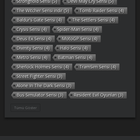
Stronghold Serisi
(5)
Devil May Cry Serisi
(5)
The Witcher Serisi indir
(5)
Tomb Raider Serisi
(4)
Baldur’s Gate Serisi
(4)
The Settlers Serisi
(4)
Crysis Serisi
(4)
Spider-Man Serisi
(4)
Deus Ex Serisi
(4)
MotoGP Serisi
(4)
Divinity Serisi
(4)
Halo Serisi
(4)
Metro Serisi
(4)
Batman Serisi
(4)
Sherlock Holmes Serisi
(4)
TramSim Serisi
(4)
Street Fighter Serisi
(3)
Alone In The Dark Serisi
(3)
Bus Simulator Serisi
(3)
Resident Evil Oyunları
(3)
Gothic Serisi
(3)
Deponia Serisi
(3)
Tümü Göster
Unreal Serisi
(3)
Army Men Serisi
(3)
Prince of Persia Serisi
(3)
Empire Earth Serisi
(3)
Arma Serisi
(3)
Gabriel Knight Serisi
(3)