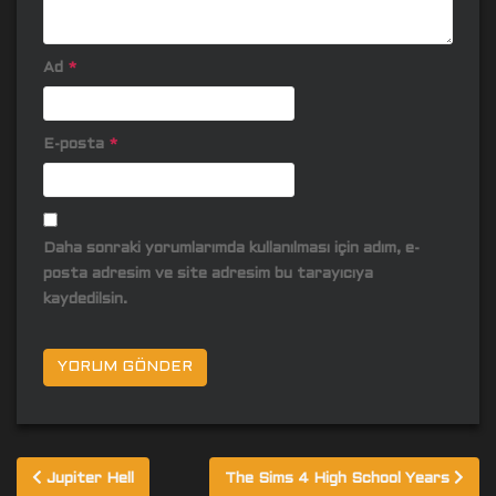
Ad
*
E-posta
*
Daha sonraki yorumlarımda kullanılması için adım, e-
posta adresim ve site adresim bu tarayıcıya
kaydedilsin.
Yazı
Jupiter Hell
The Sims 4 High School Years