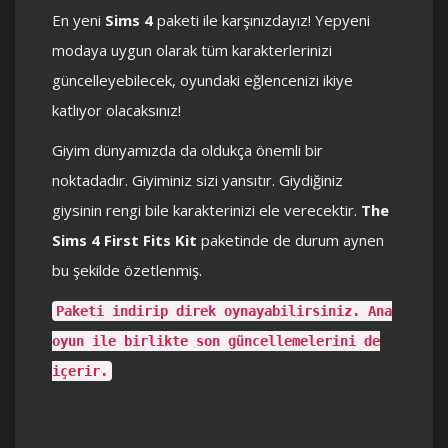
En yeni
Sims 4
paketi ile karşınızdayız! Yepyeni
modaya uygun olarak tüm karakterlerinizi
güncelleyebilecek, oyundaki eğlencenizi ikiye
katlıyor olacaksınız!
Giyim dünyamızda da oldukça önemli bir
noktadadır. Giyiminiz sizi yansıtır. Giydiğiniz
giysinin rengi bile karakterinizi ele verecektir.
The
Sims 4 First Fits Kit
paketinde de durum aynen
bu şekilde özetlenmiş.
Paketi indirip direk oynayabilirsiniz. Ana
oyun ile birlikte son güncellemelerini de
içerir.