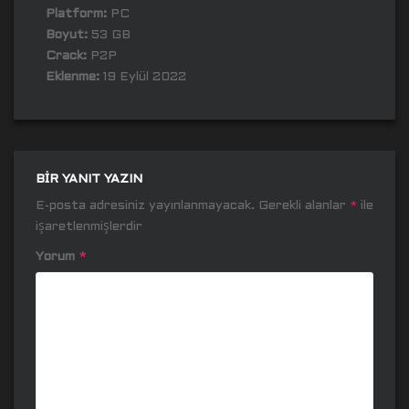
Platform:
PC
Boyut:
53 GB
Crack:
P2P
Eklenme:
19 Eylül 2022
BIR YANIT YAZIN
E-posta adresiniz yayınlanmayacak.
Gerekli alanlar
*
ile
işaretlenmişlerdir
Yorum
*