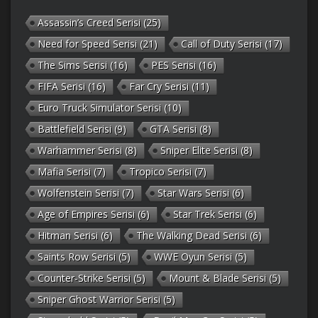
Assassin’s Creed Serisi
(25)
Need for Speed Serisi
(21)
Call of Duty Serisi
(17)
The Sims Serisi
(16)
PES Serisi
(16)
FIFA Serisi
(16)
Far Cry Serisi
(11)
Euro Truck Simulator Serisi
(10)
Battlefield Serisi
(9)
GTA Serisi
(8)
Warhammer Serisi
(8)
Sniper Elite Serisi
(8)
Mafia Serisi
(7)
Tropico Serisi
(7)
Wolfenstein Serisi
(7)
Star Wars Serisi
(6)
Age of Empires Serisi
(6)
Star Trek Serisi
(6)
Hitman Serisi
(6)
The Walking Dead Serisi
(6)
Saints Row Serisi
(5)
WWE Oyun Serisi
(5)
Counter-Strike Serisi
(5)
Mount & Blade Serisi
(5)
Sniper Ghost Warrior Serisi
(5)