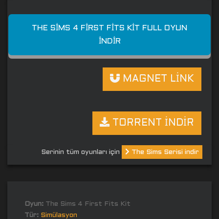
THE SIMS 4 FIRST FITS KIT FULL OYUN
İNDIR
MAGNET LİNK
TORRENT İNDİR
Serinin tüm oyunları için
The Sims Serisi indir
Oyun:
The Sims 4 First Fits Kit
Tür:
Simülasyon