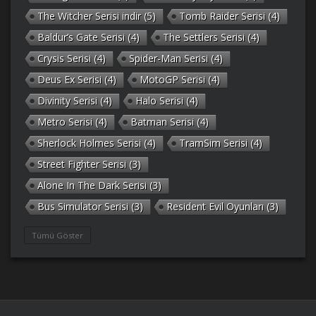
The Witcher Serisi indir
(5)
Tomb Raider Serisi
(4)
Baldur’s Gate Serisi
(4)
The Settlers Serisi
(4)
Crysis Serisi
(4)
Spider-Man Serisi
(4)
Deus Ex Serisi
(4)
MotoGP Serisi
(4)
Divinity Serisi
(4)
Halo Serisi
(4)
Metro Serisi
(4)
Batman Serisi
(4)
Sherlock Holmes Serisi
(4)
TramSim Serisi
(4)
Street Fighter Serisi
(3)
Alone In The Dark Serisi
(3)
Bus Simulator Serisi
(3)
Resident Evil Oyunları
(3)
Gothic Serisi
(3)
Deponia Serisi
(3)
Tümü Göster
Unreal Serisi
(3)
Army Men Serisi
(3)
Prince of Persia Serisi
(3)
Empire Earth Serisi
(3)
Arma Serisi
(3)
Gabriel Knight Serisi
(3)
Tom Clancy’s Serisi
(3)
Port Royale Serisi
(3)