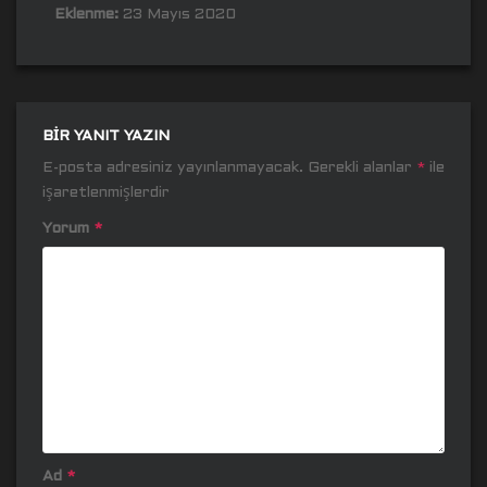
Eklenme:
23 Mayıs 2020
BIR YANIT YAZIN
E-posta adresiniz yayınlanmayacak.
Gerekli alanlar
*
ile
işaretlenmişlerdir
Yorum
*
Ad
*