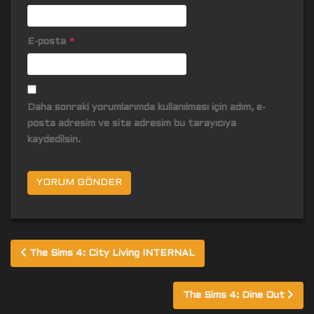
E-posta
*
Daha sonraki yorumlarımda kullanılması için adım, e-
posta adresim ve site adresim bu tarayıcıya
kaydedilsin.
Yazı
The Sims 4: City Living INTERNAL
gezinmesi
The Sims 4: Dine Out