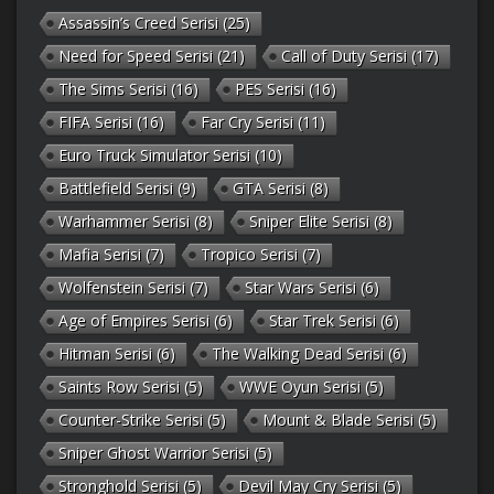
Assassin’s Creed Serisi
(25)
Need for Speed Serisi
(21)
Call of Duty Serisi
(17)
The Sims Serisi
(16)
PES Serisi
(16)
FIFA Serisi
(16)
Far Cry Serisi
(11)
Euro Truck Simulator Serisi
(10)
Battlefield Serisi
(9)
GTA Serisi
(8)
Warhammer Serisi
(8)
Sniper Elite Serisi
(8)
Mafia Serisi
(7)
Tropico Serisi
(7)
Wolfenstein Serisi
(7)
Star Wars Serisi
(6)
Age of Empires Serisi
(6)
Star Trek Serisi
(6)
Hitman Serisi
(6)
The Walking Dead Serisi
(6)
Saints Row Serisi
(5)
WWE Oyun Serisi
(5)
Counter-Strike Serisi
(5)
Mount & Blade Serisi
(5)
Sniper Ghost Warrior Serisi
(5)
Stronghold Serisi
(5)
Devil May Cry Serisi
(5)