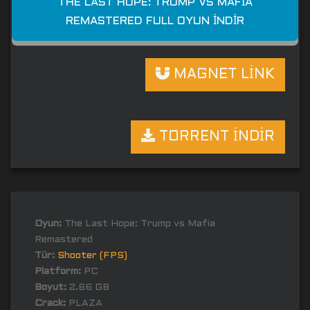
THE LAST HOPE: TRUMP VS MAFIA
REMASTERED FULL OYUN İNDIR
MAGNET LİNK
TORRENT İNDİR
Oyun:
The Last Hope: Trump vs Mafia
Remastered
Tür:
Shooter (FPS)
Platform:
PC
Boyut:
2.66 GB
Crack:
PLAZA