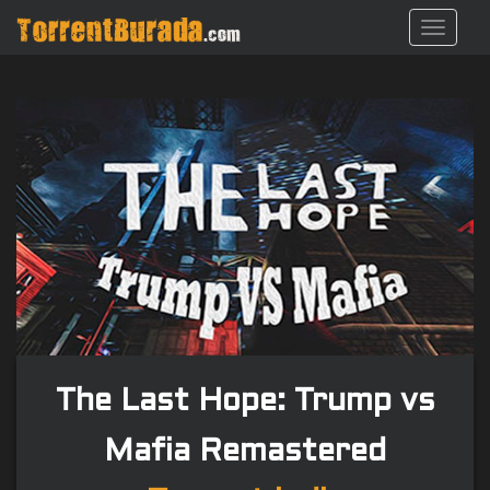
S
TOGGL
k
i
p
t
o
m
a
i
n
c
o
n
t
e
n
The Last Hope: Trump vs
t
Mafia Remastered