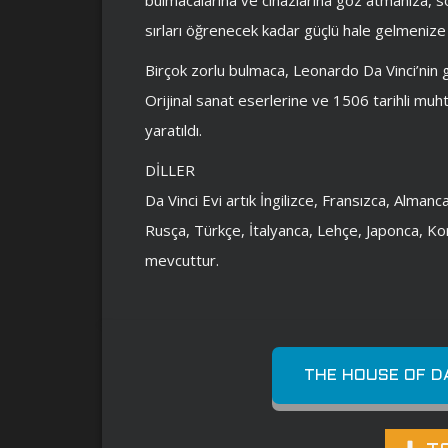
sırları öğrenecek kadar güçlü hale gelmenize i
Birçok zorlu bulmaca, Leonardo Da Vinci’nin ge
Orijinal sanat eserlerine ve 1506 tarihli muh
yaratıldı.
DİLLER
Da Vinci Evi artık İngilizce, Fransızca, Alman
Rusça, Türkçe, İtalyanca, Lehçe, Japonca, Kor
mevcuttur.
THE HOUSE OF DA