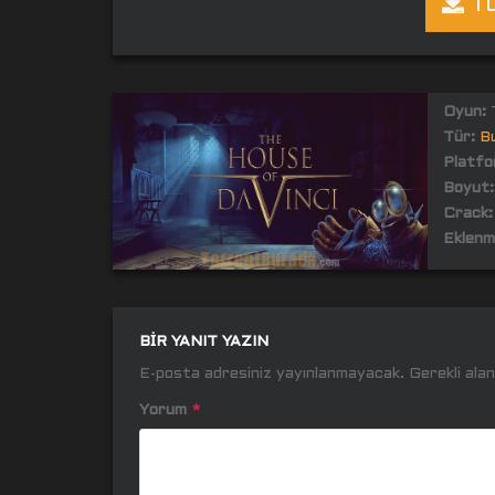
TO
Oyun:
T
Tür:
B
Platfo
Boyut:
Crack:
Eklenm
BIR YANIT YAZIN
E-posta adresiniz yayınlanmayacak.
Gerekli ala
Yorum
*