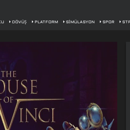
KU
DÖVÜŞ
PLATFORM
SIMÜLASYON
SPOR
STR