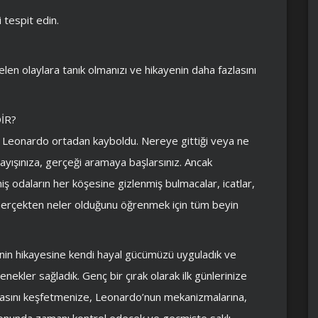
 tespit edin.
len olaylara tanık olmanızı ve hikayenin daha fazlasını
İR?
din Leonardo ortadan kayboldu. Nereye gittiği veya ne
rayışınıza, gerçeği aramaya başlarsınız. Ancak
ş odaların her köşesine gizlenmiş bulmacalar, icatlar,
Gerçekten neler olduğunu öğrenmek için tüm beyin
nin hikayesine kendi hayal gücümüzü uyguladık ve
kler sağladık. Genç bir çırak olarak ilk günlerinize
nyasını keşfetmenize, Leonardo’nun mekanizmalarına,
sonunda zamanı kontrol edecek ve geçmişte saklı