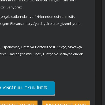
zin veriyoruz. .
rçek icatlarından ve fikirlerinden esinlenmiştir.
teşem Floransa, İtalya’ya dayalı olarak gizemli yerler
ca, İspanyolca, Brezilya Portekizcesi, Çekçe, Slovakça,
ece, Basitleştirilmiş Çince, Hintçe ve Malayca olarak
 VINCI FULL OYUN İNDIR