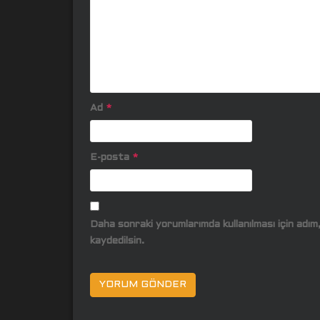
Ad
*
E-posta
*
Daha sonraki yorumlarımda kullanılması için adı
kaydedilsin.