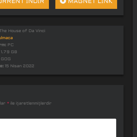
RRENT İNDİR
MAGNET LİNK
he House of Da Vinci
ulmaca
rm:
PC
1.79 GB
GOG
e:
15 Nisan 2022
nlar
*
ile işaretlenmişlerdir