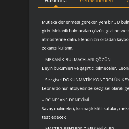
Hakkında
Gereksinimleri
Mutlaka denenmesi gereken yeni bir 3D bul
girin. Mekanik bulmacaları çözün, gizli nesne
atmosferine dalın. Efendinizin ortadan kaybo
zekanızı kullanın.
– MEKANİK BULMACALARI ÇÖZÜN
Beyin bükümleri ve şaşırtıcı bilmeceler, Leon
– Sezgisel DOKUNMATİK KONTROLÜN KEYF
Leonardo’nun atölyesinde sezgisel olarak ge
– RÖNESANS DENEYİMİ
Savaş makineleri, karmaşık kilitli kutular, me
test edecek.
– MASTER BENZERSİZ MEKANİKLER