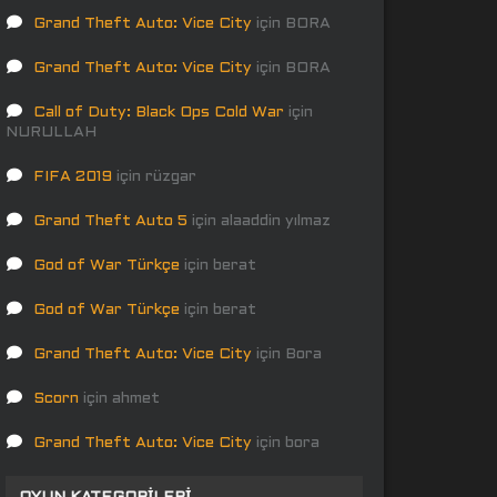
Grand Theft Auto: Vice City
için
BORA
Grand Theft Auto: Vice City
için
BORA
Call of Duty: Black Ops Cold War
için
NURULLAH
FIFA 2019
için
rüzgar
Grand Theft Auto 5
için
alaaddin yılmaz
God of War Türkçe
için
berat
God of War Türkçe
için
berat
Grand Theft Auto: Vice City
için
Bora
Scorn
için
ahmet
Grand Theft Auto: Vice City
için
bora