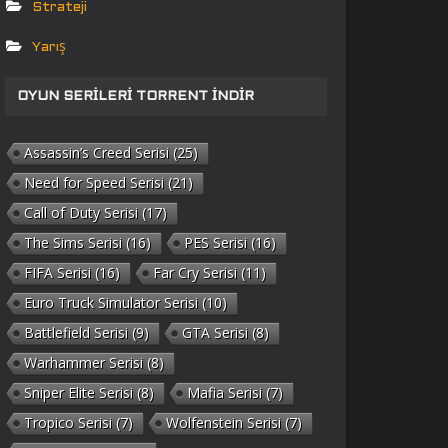
Strateji
Yarış
OYUN SERILERI TORRENT İNDIR
Assassin’s Creed Serisi
(25)
Need for Speed Serisi
(21)
Call of Duty Serisi
(17)
The Sims Serisi
(16)
PES Serisi
(16)
FIFA Serisi
(16)
Far Cry Serisi
(11)
Euro Truck Simulator Serisi
(10)
Battlefield Serisi
(9)
GTA Serisi
(8)
Warhammer Serisi
(8)
Sniper Elite Serisi
(8)
Mafia Serisi
(7)
Tropico Serisi
(7)
Wolfenstein Serisi
(7)