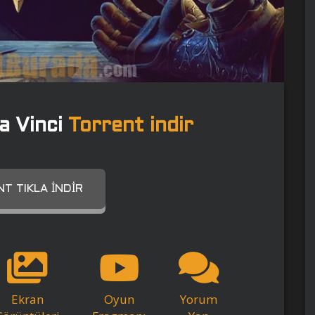
a Vinci
Torrent indir
T TIKLA İNDIR
Ekran
Oyun
Yorum