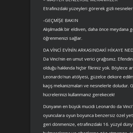
Etrafınızdaki yüzeyleri görerek gizli nesneleri
-GEÇMİŞE ​​BAKIN
Alışılmadık bir eldiven, daha önce meydana ge
öğrenmenizi sağlar.
DA VİNCİ EVİNİN ARKASINDAKİ HİKAYE NED
Da Vinci’nin en umut verici çırağısınız. Efen
olduğu hakkında hiçbir fikriniz yok. Böylece a
Leonardo’nun atölyesi, güzelce dekore edilmi
kaçış mekanizmaları ve nesnelerle doludur. 
hücrelerinizi kullanmanız gerekecek!
Dünyanın en büyük mucidi Leonardo da Vinci’
oyunculara oyun boyunca benzersiz özel yetene
geri dönmenize, etrafınızdaki 16. yüzyıl dü
bulmacalarına ve cihazlarına göz atmanıza, 