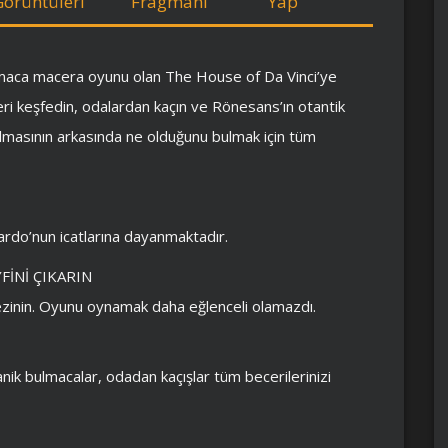
Görüntüleri
Fragmanı
Yap
maca macera oyunu olan The House of Da Vinci’ye
leri keşfedin, odalardan kaçın ve Rönesans’ın otantik
lmasının arkasında ne olduğunu bulmak için tüm
ardo’nun icatlarına dayanmaktadır.
İNİ ÇIKARIN
zinin. Oyunu oynamak daha eğlenceli olamazdı.
kanik bulmacalar, odadan kaçışlar tüm becerilerinizi