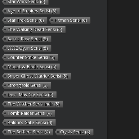
Star Wars Serisi
(6)
Age of Empires Serisi
(6)
Star Trek Serisi
(6)
Hitman Serisi
(6)
The Walking Dead Serisi
(6)
Saints Row Serisi
(5)
WWE Oyun Serisi
(5)
Counter-Strike Serisi
(5)
Mount & Blade Serisi
(5)
Sniper Ghost Warrior Serisi
(5)
Stronghold Serisi
(5)
Devil May Cry Serisi
(5)
The Witcher Serisi indir
(5)
Tomb Raider Serisi
(4)
Baldur’s Gate Serisi
(4)
The Settlers Serisi
(4)
Crysis Serisi
(4)