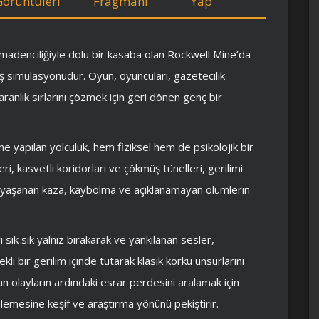
Görüntüleri
Fragmanı
Yap
 madenciliğiyle dolu bir kasaba olan Rockwell Mine’da
üş simülasyonudur. Oyun, oyuncuları, gazetecilik
anlık sırlarını çözmek için geri dönen genç bir
ne yapılan yolculuk, hem fiziksel hem de psikolojik bir
i, kasvetli koridorları ve çökmüş tünelleri, gerilimi
e yaşanan kaza, kaybolma ve açıklanamayan ölümlerin
ı sık sık yalnız bırakarak ve yankılanan sesler,
ekli bir gerilim içinde tutarak klasik korku unsurlarını
an olayların ardındaki esrar perdesini aralamak için
nlemesine keşif ve araştırma yönünü pekiştirir.