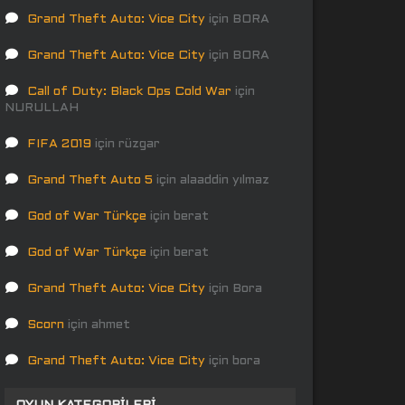
Grand Theft Auto: Vice City
için
BORA
Grand Theft Auto: Vice City
için
BORA
Call of Duty: Black Ops Cold War
için
NURULLAH
FIFA 2019
için
rüzgar
Grand Theft Auto 5
için
alaaddin yılmaz
God of War Türkçe
için
berat
God of War Türkçe
için
berat
Grand Theft Auto: Vice City
için
Bora
Scorn
için
ahmet
Grand Theft Auto: Vice City
için
bora