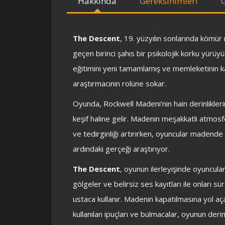
Hakkında
Gereksinimleri
The Descent
, 19. yüzyılın sonlarında kömür
geçen birinci şahıs bir psikolojik korku yürüy
eğitimini yeni tamamlamış ve memleketinin kar
araştırmacının rolüne sokar.
Oyunda, Rockwell Madeni’nin hain derinlikleri
keşif haline gelir. Madenin meşakkatli atmosfer
ve tedirginliği artırırken, oyuncular madend
ardındaki gerçeği araştırıyor.
The Descent
, oyunun ilerleyişinde oyuncular
gölgeler ve belirsiz ses kayıtları ile onları sür
ustaca kullanır. Madenin kapatılmasına yol aç
kullanılan ipuçları ve bulmacalar, oyunun deri