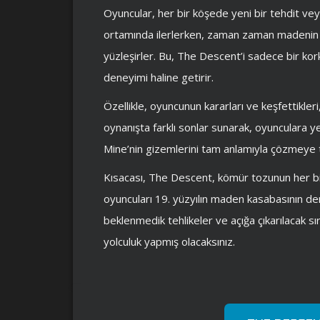
Oyuncular, her bir köşede yeni bir tehdit vey
ortamında ilerlerken, zaman zaman madenin ge
yüzleşirler. Bu, The Descent’i sadece bir kor
deneyimi haline getirir.
Özellikle, oyuncunun kararları ve keşfettikler
oynanışta farklı sonlar sunarak, oyunculara ye
Mine’nin gizemlerini tam anlamıyla çözmeye 
Kısacası, The Descent, kömür tozunun her bir 
oyuncuları 19. yüzyılın maden kasabasının deri
beklenmedik tehlikeler ve açığa çıkarılacak s
yolculuk yapmış olacaksınız.