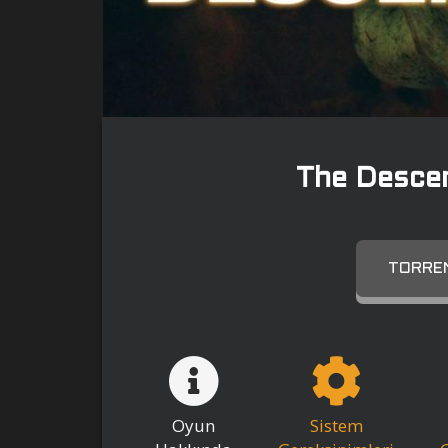
The Desce
TORREN
Oyun
Sistem