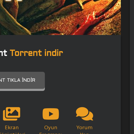
nt
Torrent indir
T TIKLA İNDIR
Ekran
Oyun
Yorum