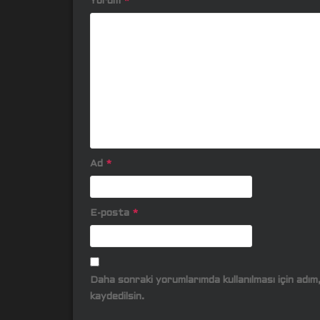
Yorum
*
Ad
*
E-posta
*
Daha sonraki yorumlarımda kullanılması için adı
kaydedilsin.