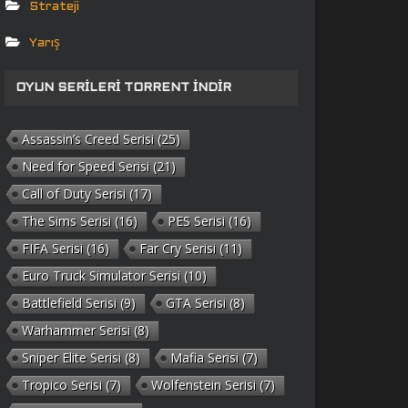
Strateji
Yarış
OYUN SERILERI TORRENT İNDIR
Assassin’s Creed Serisi
(25)
Need for Speed Serisi
(21)
Call of Duty Serisi
(17)
The Sims Serisi
(16)
PES Serisi
(16)
FIFA Serisi
(16)
Far Cry Serisi
(11)
Euro Truck Simulator Serisi
(10)
Battlefield Serisi
(9)
GTA Serisi
(8)
Warhammer Serisi
(8)
Sniper Elite Serisi
(8)
Mafia Serisi
(7)
Tropico Serisi
(7)
Wolfenstein Serisi
(7)