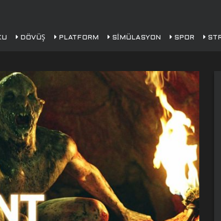
KU
DÖVÜŞ
PLATFORM
SIMÜLASYON
SPOR
STR