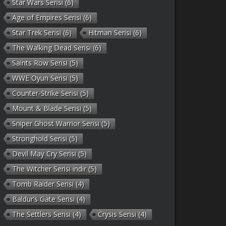
Star Wars Serisi
(6)
Age of Empires Serisi
(6)
Star Trek Serisi
(6)
Hitman Serisi
(6)
The Walking Dead Serisi
(6)
Saints Row Serisi
(5)
WWE Oyun Serisi
(5)
Counter-Strike Serisi
(5)
Mount & Blade Serisi
(5)
Sniper Ghost Warrior Serisi
(5)
Stronghold Serisi
(5)
Devil May Cry Serisi
(5)
The Witcher Serisi indir
(5)
Tomb Raider Serisi
(4)
Baldur’s Gate Serisi
(4)
The Settlers Serisi
(4)
Crysis Serisi
(4)