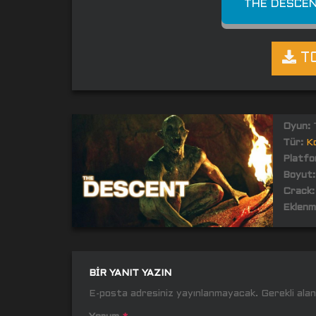
THE DESCEN
TO
Oyun:
T
Tür:
K
Platfo
Boyut:
Crack:
Eklenm
BIR YANIT YAZIN
E-posta adresiniz yayınlanmayacak.
Gerekli ala