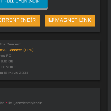
T FULL OYUN İNDIR
RRENT İNDİR
MAGNET LİNK
he Descent
orku
,
Shooter (FPS)
rm:
PC
8.12 GB
TENOKE
e:
18 Mayıs 2024
nlar
*
ile işaretlenmişlerdir