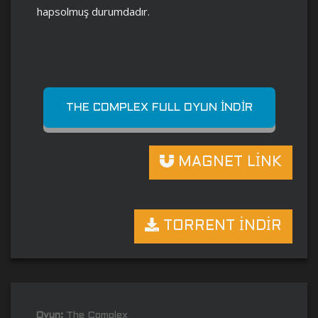
hapsolmuş durumdadır.
THE COMPLEX FULL OYUN İNDIR
MAGNET LİNK
TORRENT İNDİR
Oyun:
The Complex