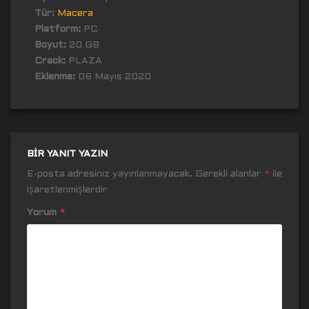
Tür:
Macera
Platform:
PC
Boyut:
20 GB
Crack:
PLAZA
Eklenme:
06 Mayıs 2020
BIR YANIT YAZIN
E-posta adresiniz yayınlanmayacak.
Gerekli alanlar
*
ile
işaretlenmişlerdir
Yorum
*