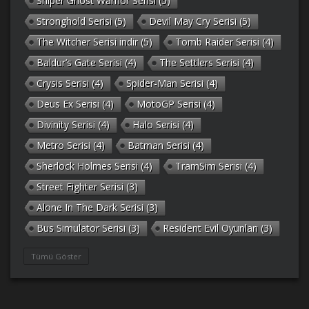
Sniper Ghost Warrior Serisi
(5)
Stronghold Serisi
(5)
Devil May Cry Serisi
(5)
The Witcher Serisi indir
(5)
Tomb Raider Serisi
(4)
Baldur’s Gate Serisi
(4)
The Settlers Serisi
(4)
Crysis Serisi
(4)
Spider-Man Serisi
(4)
Deus Ex Serisi
(4)
MotoGP Serisi
(4)
Divinity Serisi
(4)
Halo Serisi
(4)
Metro Serisi
(4)
Batman Serisi
(4)
Sherlock Holmes Serisi
(4)
TramSim Serisi
(4)
Street Fighter Serisi
(3)
Alone In The Dark Serisi
(3)
Bus Simulator Serisi
(3)
Resident Evil Oyunları
(3)
Gothic Serisi
(3)
Deponia Serisi
(3)
Tümü Göster
Unreal Serisi
(3)
Army Men Serisi
(3)
Prince of Persia Serisi
(3)
Empire Earth Serisi
(3)