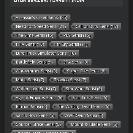
OYUN SERILERI TORRENT İNDIR
Assassin’s Creed Serisi
(25)
Need for Speed Serisi
(21)
Call of Duty Serisi
(17)
The Sims Serisi
(16)
PES Serisi
(16)
FIFA Serisi
(16)
Far Cry Serisi
(11)
Euro Truck Simulator Serisi
(10)
Battlefield Serisi
(9)
GTA Serisi
(8)
Warhammer Serisi
(8)
Sniper Elite Serisi
(8)
Mafia Serisi
(7)
Tropico Serisi
(7)
Wolfenstein Serisi
(7)
Star Wars Serisi
(6)
Age of Empires Serisi
(6)
Star Trek Serisi
(6)
Hitman Serisi
(6)
The Walking Dead Serisi
(6)
Saints Row Serisi
(5)
WWE Oyun Serisi
(5)
Counter-Strike Serisi
(5)
Mount & Blade Serisi
(5)