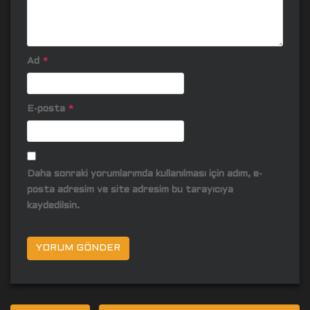
Ad
*
E-posta
*
Daha sonraki yorumlarımda kullanılması için adım, e-
posta adresim ve site adresim bu tarayıcıya
kaydedilsin.