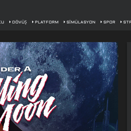
KU
DÖVÜŞ
PLATFORM
SIMÜLASYON
SPOR
STR