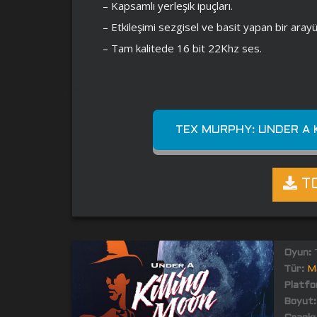
– Kapsamlı yerleşik ipuçları.
– Etkileşimi sezgisel ve basit yapan bir arayü
– Tam kalitede 16 bit 22Khz ses.
TEX MURPHY: UNDER A 
TO
Oyun:
T
Tür:
M
Platfo
Boyut: