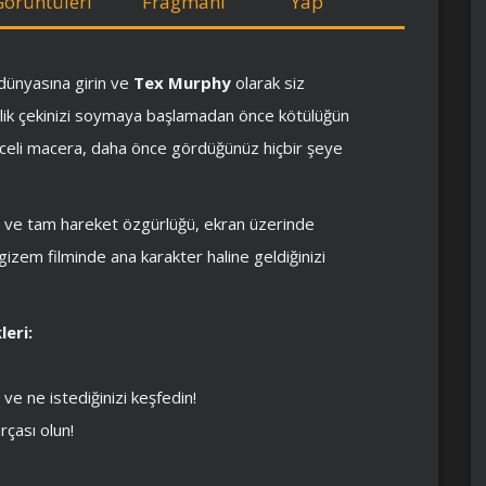
Görüntüleri
Fragmanı
Yap
 dünyasına girin ve
Tex Murphy
olarak siz
zlik çekinizi soymaya başlamadan önce kötülüğün
celi macera, daha önce gördüğünüz hiçbir şeye
rler ve tam hareket özgürlüğü, ekran üzerinde
izem filminde ana karakter haline geldiğinizi
leri:
e ne istediğinizi keşfedin!
rçası olun!