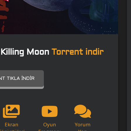
Killing Moon
Torrent indir
T TIKLA İNDIR
Ekran
Oyun
Yorum