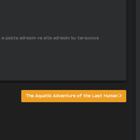
m, e-posta adresim ve site adresim bu tarayıcıya
The Aquatic Adventure of the Last Human