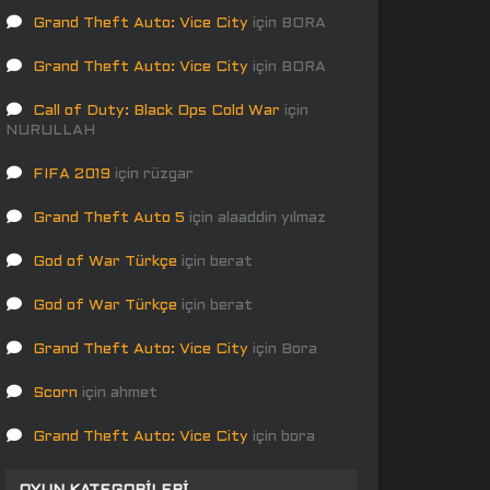
Grand Theft Auto: Vice City
için
BORA
Grand Theft Auto: Vice City
için
BORA
Call of Duty: Black Ops Cold War
için
NURULLAH
FIFA 2019
için
rüzgar
Grand Theft Auto 5
için
alaaddin yılmaz
God of War Türkçe
için
berat
God of War Türkçe
için
berat
Grand Theft Auto: Vice City
için
Bora
Scorn
için
ahmet
Grand Theft Auto: Vice City
için
bora