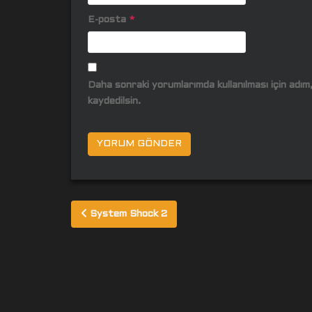
E-posta
*
Daha sonraki yorumlarımda kullanılması için adı
kaydedilsin.
Yazı
System Shock 2
gezinmesi