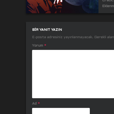
Crack:
Eklenm
BIR YANIT YAZIN
E-posta adresiniz yayınlanmayacak.
Gerekli ala
Yorum
*
Ad
*