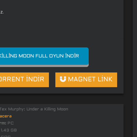
z.
KILLING MOON FULL OYUN İNDIR
RRENT İNDİR
MAGNET LİNK
ex Murphy: Under a Killing Moon
acera
rm:
PC
1.43 GB