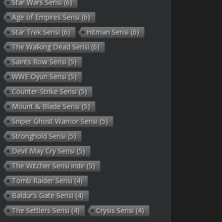
Star Wars Serisi
(6)
Age of Empires Serisi
(6)
Star Trek Serisi
(6)
Hitman Serisi
(6)
The Walking Dead Serisi
(6)
Saints Row Serisi
(5)
WWE Oyun Serisi
(5)
Counter-Strike Serisi
(5)
Mount & Blade Serisi
(5)
Sniper Ghost Warrior Serisi
(5)
Stronghold Serisi
(5)
Devil May Cry Serisi
(5)
The Witcher Serisi indir
(5)
Tomb Raider Serisi
(4)
Baldur’s Gate Serisi
(4)
The Settlers Serisi
(4)
Crysis Serisi
(4)