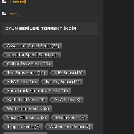
Strateji
Yarış
OYUN SERILERI TORRENT İNDIR
Assassin’s Creed Serisi
(25)
Need for Speed Serisi
(21)
Call of Duty Serisi
(17)
The Sims Serisi
(16)
PES Serisi
(16)
FIFA Serisi
(16)
Far Cry Serisi
(11)
Euro Truck Simulator Serisi
(10)
Battlefield Serisi
(9)
GTA Serisi
(8)
Warhammer Serisi
(8)
Sniper Elite Serisi
(8)
Mafia Serisi
(7)
Tropico Serisi
(7)
Wolfenstein Serisi
(7)