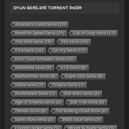
OYUN SERILERI TORRENT İNDIR
Assassin’s Creed Serisi
(25)
Need for Speed Serisi
(21)
Call of Duty Serisi
(17)
The Sims Serisi
(16)
PES Serisi
(16)
FIFA Serisi
(16)
Far Cry Serisi
(11)
Euro Truck Simulator Serisi
(10)
Battlefield Serisi
(9)
GTA Serisi
(8)
Warhammer Serisi
(8)
Sniper Elite Serisi
(8)
Mafia Serisi
(7)
Tropico Serisi
(7)
Wolfenstein Serisi
(7)
Star Wars Serisi
(6)
Age of Empires Serisi
(6)
Star Trek Serisi
(6)
Hitman Serisi
(6)
The Walking Dead Serisi
(6)
Saints Row Serisi
(5)
WWE Oyun Serisi
(5)
Counter-Strike Serisi
(5)
Mount & Blade Serisi
(5)