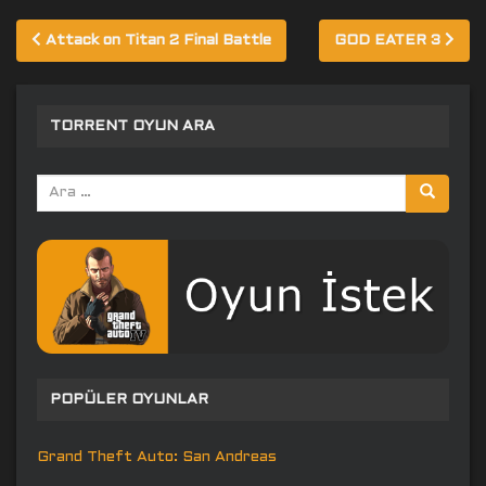
Yazı
Attack on Titan 2 Final Battle
GOD EATER 3
gezinmesi
TORRENT OYUN ARA
Arama
yap:
POPÜLER OYUNLAR
Grand Theft Auto: San Andreas