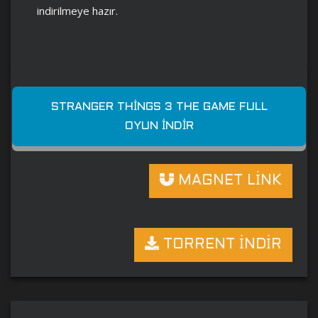
indirilmeye hazır.
STRANGER THINGS 3 THE GAME FULL
OYUN İNDIR
MAGNET LİNK
TORRENT İNDİR