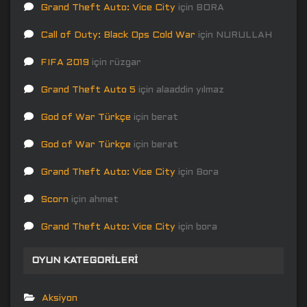
Grand Theft Auto: Vice City
için
BORA
Call of Duty: Black Ops Cold War
için
NURULLAH
FIFA 2019
için
rüzgar
Grand Theft Auto 5
için
alaaddin yılmaz
God of War Türkçe
için
berat
God of War Türkçe
için
berat
Grand Theft Auto: Vice City
için
Bora
Scorn
için
ahmet
Grand Theft Auto: Vice City
için
bora
OYUN KATEGORILERI
Aksiyon