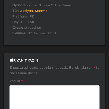
Oyun:
Stranger Things 3 The Game
Tür:
Aksiyon
,
Macera
Platform:
PC
Boyut:
110 MB
Crack:
Unleashed
Eklenme:
07 Temmuz 2019
BIR YANIT YAZIN
E-posta adresiniz yayınlanmayacak.
Gerekli alanlar
*
ile
işaretlenmişlerdir
Yorum
*