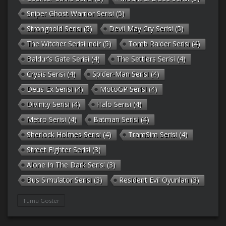
Sniper Ghost Warrior Serisi
(5)
Stronghold Serisi
(5)
Devil May Cry Serisi
(5)
The Witcher Serisi indir
(5)
Tomb Raider Serisi
(4)
Baldur’s Gate Serisi
(4)
The Settlers Serisi
(4)
Crysis Serisi
(4)
Spider-Man Serisi
(4)
Deus Ex Serisi
(4)
MotoGP Serisi
(4)
Divinity Serisi
(4)
Halo Serisi
(4)
Metro Serisi
(4)
Batman Serisi
(4)
Sherlock Holmes Serisi
(4)
TramSim Serisi
(4)
Street Fighter Serisi
(3)
Alone In The Dark Serisi
(3)
Bus Simulator Serisi
(3)
Resident Evil Oyunları
(3)
Gothic Serisi
(3)
Deponia Serisi
(3)
Tümü Göster
Unreal Serisi
(3)
Army Men Serisi
(3)
Prince of Persia Serisi
(3)
Empire Earth Serisi
(3)