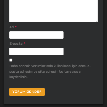
Ad
*
E-posta
*
Daha sonraki yorumlarımda kullanılması için adım, e-
posta adresim ve site adresim bu tarayıcıya
kaydedilsin.