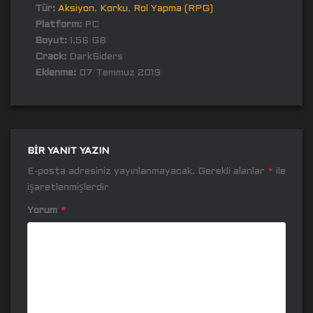
Tür:
Aksiyon
,
Korku
,
Rol Yapma (RPG)
Platform:
PC
Boyut:
1.56 GB
Crack:
DarkSiders
Eklenme:
07 Temmuz 2019
BIR YANIT YAZIN
E-posta adresiniz yayınlanmayacak.
Gerekli alanlar
*
ile
işaretlenmişlerdir
Yorum
*