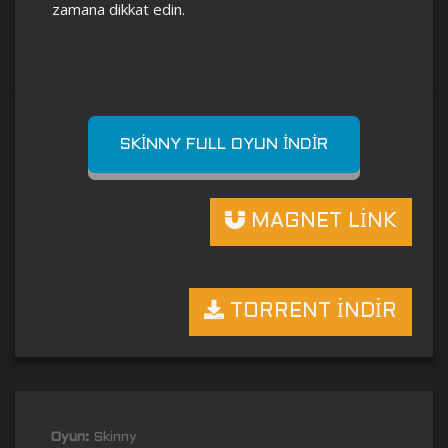
zamana dikkat edin.
SKINNY FULL OYUN İNDIR
MAGNET LİNK
TORRENT İNDİR
Oyun:
Skinny