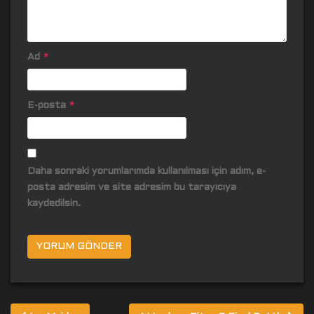
Ad
*
E-posta
*
Daha sonraki yorumlarımda kullanılması için adım, e-
posta adresim ve site adresim bu tarayıcıya
kaydedilsin.
Yazı