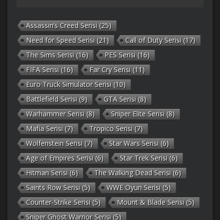
Assassin’s Creed Serisi
(25)
Need for Speed Serisi
(21)
Call of Duty Serisi
(17)
The Sims Serisi
(16)
PES Serisi
(16)
FIFA Serisi
(16)
Far Cry Serisi
(11)
Euro Truck Simulator Serisi
(10)
Battlefield Serisi
(9)
GTA Serisi
(8)
Warhammer Serisi
(8)
Sniper Elite Serisi
(8)
Mafia Serisi
(7)
Tropico Serisi
(7)
Wolfenstein Serisi
(7)
Star Wars Serisi
(6)
Age of Empires Serisi
(6)
Star Trek Serisi
(6)
Hitman Serisi
(6)
The Walking Dead Serisi
(6)
Saints Row Serisi
(5)
WWE Oyun Serisi
(5)
Counter-Strike Serisi
(5)
Mount & Blade Serisi
(5)
Sniper Ghost Warrior Serisi
(5)