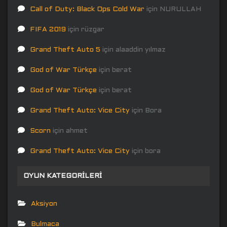
Call of Duty: Black Ops Cold War
için
NURULLAH
FIFA 2019
için
rüzgar
Grand Theft Auto 5
için
alaaddin yılmaz
God of War Türkçe
için
berat
God of War Türkçe
için
berat
Grand Theft Auto: Vice City
için
Bora
Scorn
için
ahmet
Grand Theft Auto: Vice City
için
bora
OYUN KATEGORILERI
Aksiyon
Bulmaca