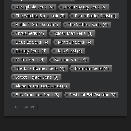
Stronghold Serisi
(5)
Devil May Cry Serisi
(5)
The Witcher Serisi indir
(5)
Tomb Raider Serisi
(4)
Baldur’s Gate Serisi
(4)
The Settlers Serisi
(4)
Crysis Serisi
(4)
Spider-Man Serisi
(4)
Deus Ex Serisi
(4)
MotoGP Serisi
(4)
Divinity Serisi
(4)
Halo Serisi
(4)
Metro Serisi
(4)
Batman Serisi
(4)
Sherlock Holmes Serisi
(4)
TramSim Serisi
(4)
Street Fighter Serisi
(3)
Alone In The Dark Serisi
(3)
Bus Simulator Serisi
(3)
Resident Evil Oyunları
(3)
Gothic Serisi
(3)
Deponia Serisi
(3)
Tümü Göster
Unreal Serisi
(3)
Army Men Serisi
(3)
Prince of Persia Serisi
(3)
Empire Earth Serisi
(3)
Arma Serisi
(3)
Gabriel Knight Serisi
(3)