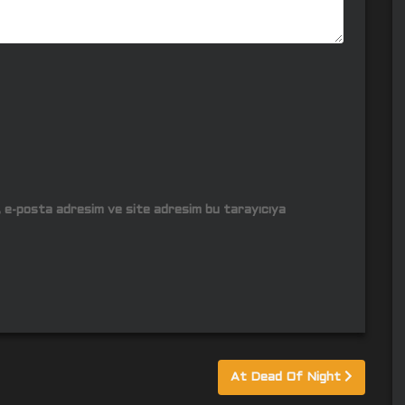
m, e-posta adresim ve site adresim bu tarayıcıya
At Dead Of Night