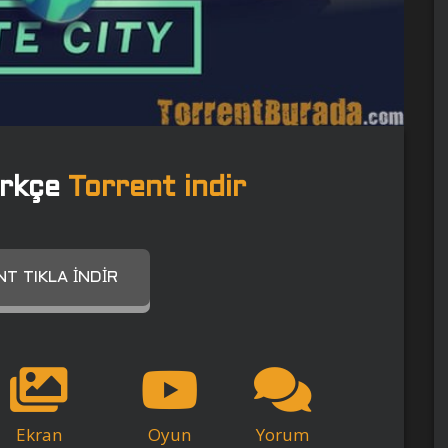
ürkçe
Torrent indir
T TIKLA İNDIR
Ekran
Oyun
Yorum