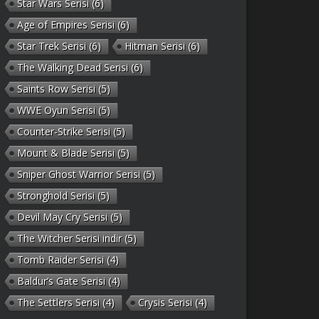
Star Wars Serisi
(6)
Age of Empires Serisi
(6)
Star Trek Serisi
(6)
Hitman Serisi
(6)
The Walking Dead Serisi
(6)
Saints Row Serisi
(5)
WWE Oyun Serisi
(5)
Counter-Strike Serisi
(5)
Mount & Blade Serisi
(5)
Sniper Ghost Warrior Serisi
(5)
Stronghold Serisi
(5)
Devil May Cry Serisi
(5)
The Witcher Serisi indir
(5)
Tomb Raider Serisi
(4)
Baldur’s Gate Serisi
(4)
The Settlers Serisi
(4)
Crysis Serisi
(4)