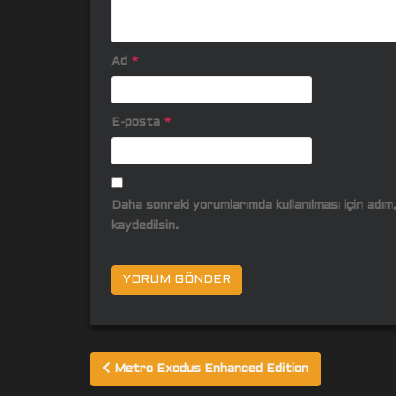
Ad
*
E-posta
*
Daha sonraki yorumlarımda kullanılması için adı
kaydedilsin.
Yazı
Metro Exodus Enhanced Edition
gezinmesi