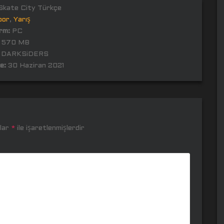
kate City Türkçe
por
,
Yarış
rm:
PC
570 MB
DARKSiDERS
e:
30 Haziran 2021
nlar
*
ile işaretlenmişlerdir