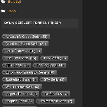
Strateji
Yarış
OYUN SERILERI TORRENT İNDIR
Assassin’s Creed Serisi
(25)
Need for Speed Serisi
(21)
Call of Duty Serisi
(17)
The Sims Serisi
(16)
PES Serisi
(16)
FIFA Serisi
(16)
Far Cry Serisi
(11)
Euro Truck Simulator Serisi
(10)
Battlefield Serisi
(9)
GTA Serisi
(8)
Warhammer Serisi
(8)
Sniper Elite Serisi
(8)
Mafia Serisi
(7)
Tropico Serisi
(7)
Wolfenstein Serisi
(7)