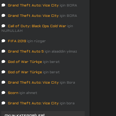
Grand Theft Auto: Vice City
için
BORA
Grand Theft Auto: Vice City
için
BORA
Call of Duty: Black Ops Cold War
için
NURULLAH
FIFA 2019
için
rüzgar
Grand Theft Auto 5
için
alaaddin yılmaz
God of War Türkçe
için
berat
God of War Türkçe
için
berat
Grand Theft Auto: Vice City
için
Bora
Scorn
için
ahmet
Grand Theft Auto: Vice City
için
bora