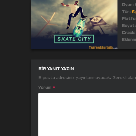
Oyun:
S
Tür:
S
Platfo
Boyut:
Crack:
Eklenm
BIR YANIT YAZIN
E-posta adresiniz yayınlanmayacak.
Gerekli ala
Yorum
*