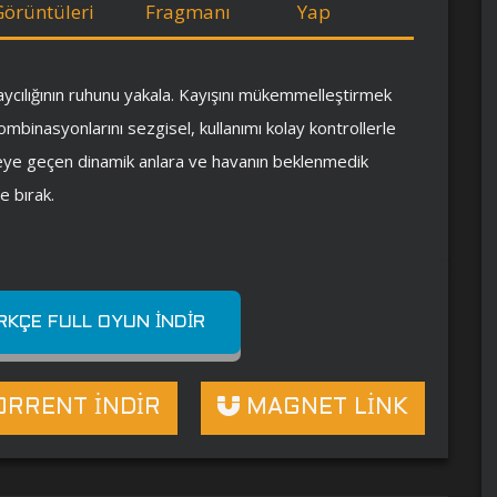
Görüntüleri
Fragmanı
Yap
ycılığının ruhunu yakala. Kayışını mükemmelleştirmek
kombinasyonlarını sezgisel, kullanımı kolay kontrollerle
ceye geçen dinamik anlara ve havanın beklenmedik
e bırak.
RKÇE FULL OYUN İNDIR
RRENT İNDİR
MAGNET LİNK