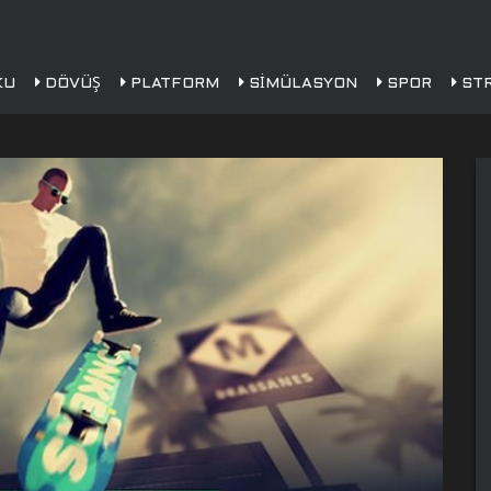
KU
DÖVÜŞ
PLATFORM
SIMÜLASYON
SPOR
STR