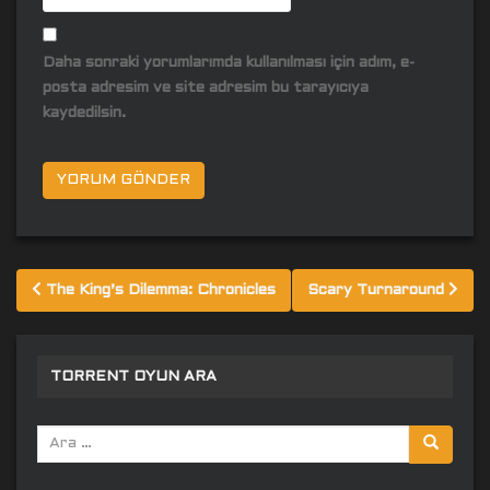
Daha sonraki yorumlarımda kullanılması için adım, e-
posta adresim ve site adresim bu tarayıcıya
kaydedilsin.
Yazı
The King’s Dilemma: Chronicles
Scary Turnaround
gezinmesi
TORRENT OYUN ARA
Arama
yap: