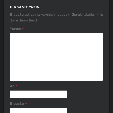
BIR YANIT YAZIN
E-posta adresiniz yayınlanmayacak.
Gerekli alanlar
*
ile
işaretlenmişlerdir
Yorum
*
Ad
*
E-posta
*