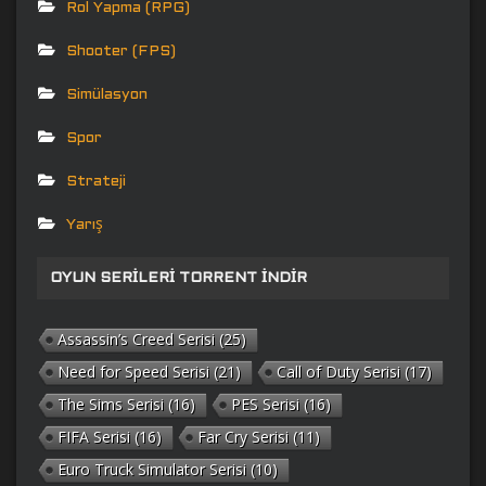
Rol Yapma (RPG)
Shooter (FPS)
Simülasyon
Spor
Strateji
Yarış
OYUN SERILERI TORRENT İNDIR
Assassin’s Creed Serisi
(25)
Need for Speed Serisi
(21)
Call of Duty Serisi
(17)
The Sims Serisi
(16)
PES Serisi
(16)
FIFA Serisi
(16)
Far Cry Serisi
(11)
Euro Truck Simulator Serisi
(10)