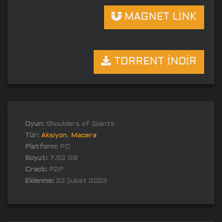
MAGNET LİNK
TORRENT İNDİR
Oyun:
Shoulders of Giants
Tür:
Aksiyon
,
Macera
Platform:
PC
Boyut:
7.52 GB
Crack:
P2P
Eklenme:
23 Şubat 2023