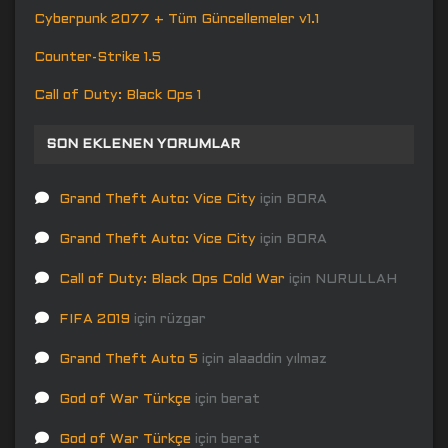
Cyberpunk 2077 + Tüm Güncellemeler v1.1
Counter-Strike 1.5
Call of Duty: Black Ops 1
SON EKLENEN YORUMLAR
Grand Theft Auto: Vice City
için
BORA
Grand Theft Auto: Vice City
için
BORA
Call of Duty: Black Ops Cold War
için
NURULLAH
FIFA 2019
için
rüzgar
Grand Theft Auto 5
için
alaaddin yılmaz
God of War Türkçe
için
berat
God of War Türkçe
için
berat