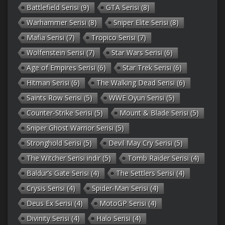
Battlefield Serisi
(9)
GTA Serisi
(8)
Warhammer Serisi
(8)
Sniper Elite Serisi
(8)
Mafia Serisi
(7)
Tropico Serisi
(7)
Wolfenstein Serisi
(7)
Star Wars Serisi
(6)
Age of Empires Serisi
(6)
Star Trek Serisi
(6)
Hitman Serisi
(6)
The Walking Dead Serisi
(6)
Saints Row Serisi
(5)
WWE Oyun Serisi
(5)
Counter-Strike Serisi
(5)
Mount & Blade Serisi
(5)
Sniper Ghost Warrior Serisi
(5)
Stronghold Serisi
(5)
Devil May Cry Serisi
(5)
The Witcher Serisi indir
(5)
Tomb Raider Serisi
(4)
Baldur’s Gate Serisi
(4)
The Settlers Serisi
(4)
Crysis Serisi
(4)
Spider-Man Serisi
(4)
Deus Ex Serisi
(4)
MotoGP Serisi
(4)
Divinity Serisi
(4)
Halo Serisi
(4)