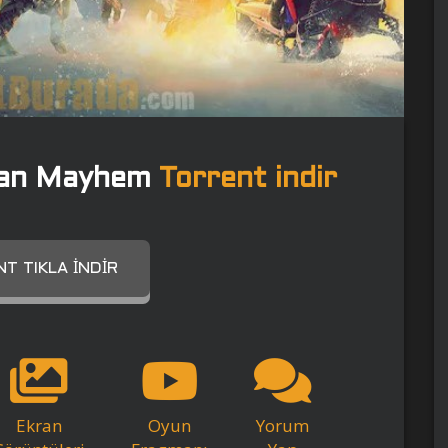
rian Mayhem
Torrent indir
T TIKLA İNDIR
Ekran
Oyun
Yorum