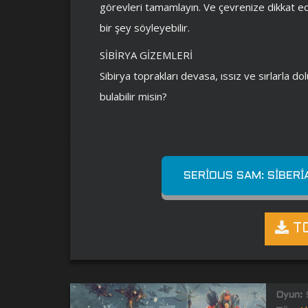
görevleri tamamlayın. Ve çevrenize dikkat ed
bir şey söyleyebilir.
SİBİRYA GİZEMLERİ
Sibirya toprakları devasa, ıssız ve sırlarla dol
bulabilir misin?
SERIOUS SAM: SIBER
TO
Oyun:
S