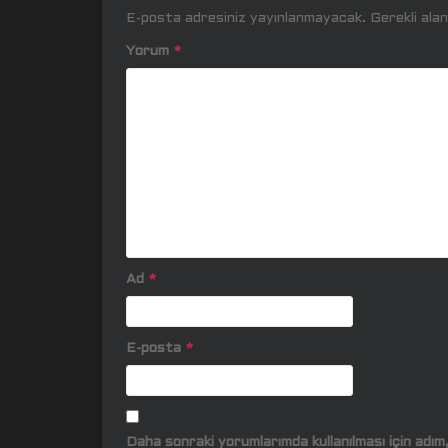
E-posta adresiniz yayınlanmayacak.
Gerekli ala
Yorum
*
Ad
*
E-posta
*
Daha sonraki yorumlarımda kullanılması için adı