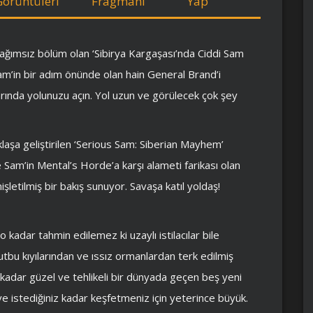
Görüntüleri
Fragmanı
Yap
bağımsız bölüm olan ‘Sibirya Kargaşası’nda Ciddi Sam
am’in bir adım önünde olan hain General Brand’i
rında yolunuzu açın. Yol uzun ve görülecek çok şey
aşa geliştirilen ‘Serious Sam: Siberian Mayhem’
 Sam’in Mental’s Horde’a karşı alameti farikası olan
işletilmiş bir bakış sunuyor. Savaşa katıl yoldaş!
 kadar tahmin edilemez ki uzaylı istilacılar bile
tbu kıyılarından ve ıssız ormanlardan terk edilmiş
 kadar güzel ve tehlikeli bir dünyada geçen beş yeni
e istediğiniz kadar keşfetmeniz için yeterince büyük.