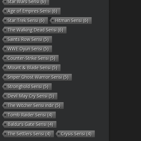
Star Wars Serisi
(6)
Age of Empires Serisi
(6)
Star Trek Serisi
(6)
Hitman Serisi
(6)
The Walking Dead Serisi
(6)
Saints Row Serisi
(5)
WWE Oyun Serisi
(5)
Counter-Strike Serisi
(5)
Mount & Blade Serisi
(5)
Sniper Ghost Warrior Serisi
(5)
Stronghold Serisi
(5)
Devil May Cry Serisi
(5)
The Witcher Serisi indir
(5)
Tomb Raider Serisi
(4)
Baldur’s Gate Serisi
(4)
The Settlers Serisi
(4)
Crysis Serisi
(4)