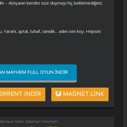
in – dünyanın kendisi size duymayı hiç beklemediğiniz
u. Yararlı, aptal, tuhaf, tanıdık… adını sen koy. Hepsini
IAN MAYHEM FULL OYUN İNDIR
RRENT İNDİR
MAGNET LİNK
erious Sam: Siberian Mayhem