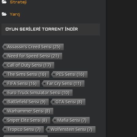
Strateji
Yarış
OYUN SERILERI TORRENT İNDIR
Assassin’s Creed Serisi
(25)
Need for Speed Serisi
(21)
Call of Duty Serisi
(17)
The Sims Serisi
(16)
PES Serisi
(16)
FIFA Serisi
(16)
Far Cry Serisi
(11)
Euro Truck Simulator Serisi
(10)
Battlefield Serisi
(9)
GTA Serisi
(8)
Warhammer Serisi
(8)
Sniper Elite Serisi
(8)
Mafia Serisi
(7)
Tropico Serisi
(7)
Wolfenstein Serisi
(7)