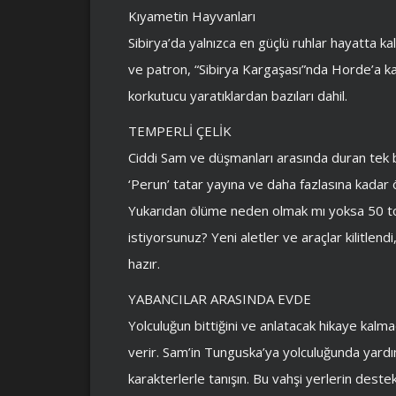
Kıyametin Hayvanları
Sibirya’da yalnızca en güçlü ruhlar hayatta kalı
ve patron, “Sibirya Kargaşası”nda Horde’a ka
korkutucu yaratıklardan bazıları dahil.
TEMPERLİ ÇELİK
Ciddi Sam ve düşmanları arasında duran tek b
‘Perun’ tatar yayına ve daha fazlasına kadar öl
Yukarıdan ölüme neden olmak mı yoksa 50 ton 
istiyorsunuz? Yeni aletler ve araçlar kilitlend
hazır.
YABANCILAR ARASINDA EVDE
Yolculuğun bittiğini ve anlatacak hikaye kalm
verir. Sam’in Tunguska’ya yolculuğunda yard
karakterlerle tanışın. Bu vahşi yerlerin destek