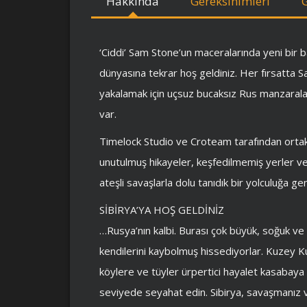
Hakkında
Gereksinimleri
‘Ciddi’ Sam Stone’un maceralarında yeni bir 
dünyasına tekrar hoş geldiniz. Her fırsatta S
yakalamak için uçsuz bucaksız Rus manzarala
var.
Timelock Studio ve Croteam tarafından ortakl
unutulmuş hikayeler, keşfedilmemiş yerler ve
ateşli savaşlarla dolu tanıdık bir yolculuğa gen
SİBİRYA’YA HOŞ GELDİNİZ
…Rusya’nın kalbi. Burası çok büyük, soğuk ve o
kendilerini kaybolmuş hissediyorlar. Kuzey Ku
köylere ve tüyler ürpertici hayalet kasabaya
seviyede seyahat edin. Sibirya, savaşmanız v