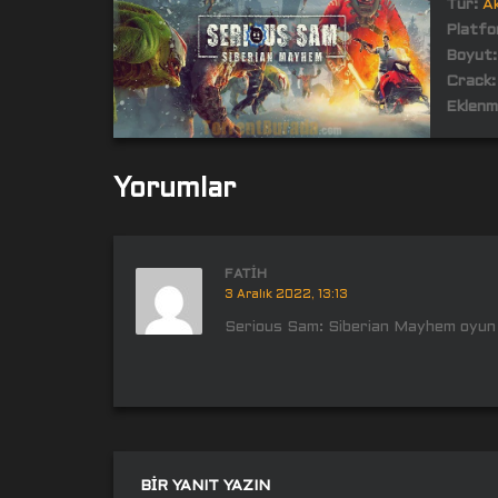
Tür:
A
Platfo
Boyut:
Crack:
Eklenm
Yorumlar
FATIH
3 Aralık 2022, 13:13
Serious Sam: Siberian Mayhem oyun 
BIR YANIT YAZIN