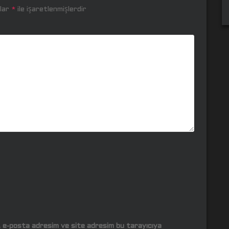
nlar
*
ile işaretlenmişlerdir
m, e-posta adresim ve site adresim bu tarayıcıya