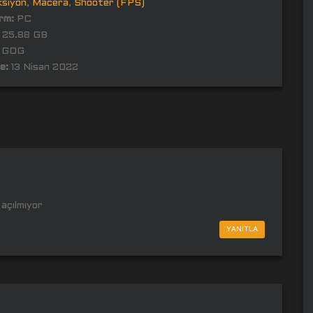
ksiyon
,
Macera
,
Shooter (FPS)
rm:
PC
25.88 GB
GOG
e:
13 Nisan 2022
açılmıyor
YANITLA