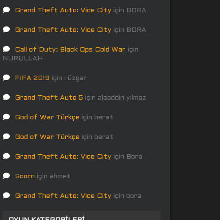
Grand Theft Auto: Vice City
için
BORA
Grand Theft Auto: Vice City
için
BORA
Call of Duty: Black Ops Cold War
için
NURULLAH
FIFA 2019
için
rüzgar
Grand Theft Auto 5
için
alaaddin yılmaz
God of War Türkçe
için
berat
God of War Türkçe
için
berat
Grand Theft Auto: Vice City
için
Bora
Scorn
için
ahmet
Grand Theft Auto: Vice City
için
bora