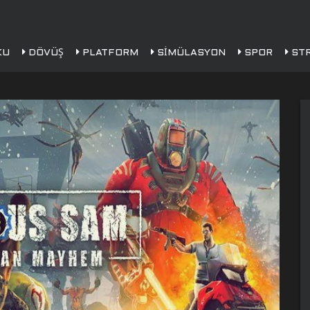
KU
DÖVÜŞ
PLATFORM
SIMÜLASYON
SPOR
STR