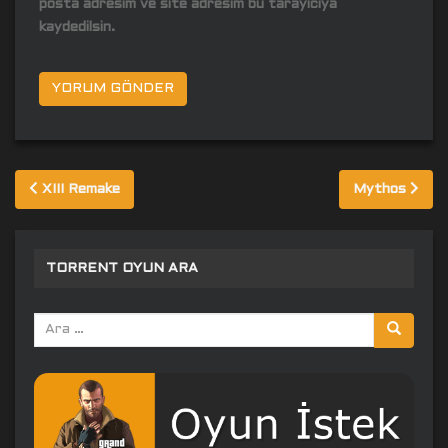
posta adresim ve site adresim bu tarayıcıya
kaydedilsin.
Yazı
XIII Remake
Mythos
gezinmesi
TORRENT OYUN ARA
Arama
yap: