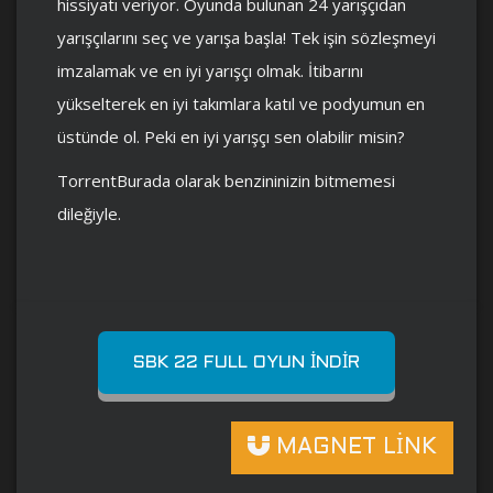
hissiyatı veriyor. Oyunda bulunan 24 yarışçıdan
yarışçılarını seç ve yarışa başla! Tek işin sözleşmeyi
imzalamak ve en iyi yarışçı olmak. İtibarını
yükselterek en iyi takımlara katıl ve podyumun en
üstünde ol. Peki en iyi yarışçı sen olabilir misin?
TorrentBurada olarak benzininizin bitmemesi
dileğiyle.
SBK 22 FULL OYUN İNDIR
MAGNET LİNK