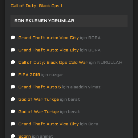
Call of Duty: Black Ops 1
SON EKLENEN YORUMLAR
Grand Theft Auto: Vice City
için
BORA
Grand Theft Auto: Vice City
için
BORA
Call of Duty: Black Ops Cold War
için
NURULLAH
FIFA 2019
için
rüzgar
Grand Theft Auto 5
için
alaaddin yılmaz
God of War Türkçe
için
berat
God of War Türkçe
için
berat
Grand Theft Auto: Vice City
için
Bora
Scorn
için
ahmet