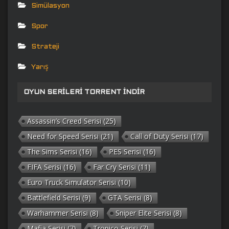
Simülasyon
Spor
Strateji
Yarış
OYUN SERILERI TORRENT İNDIR
Assassin’s Creed Serisi
(25)
Need for Speed Serisi
(21)
Call of Duty Serisi
(17)
The Sims Serisi
(16)
PES Serisi
(16)
FIFA Serisi
(16)
Far Cry Serisi
(11)
Euro Truck Simulator Serisi
(10)
Battlefield Serisi
(9)
GTA Serisi
(8)
Warhammer Serisi
(8)
Sniper Elite Serisi
(8)
Mafia Serisi
(7)
Tropico Serisi
(7)