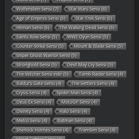
Wolfenstein Serisi
(7)
Star Wars Serisi
(6)
Age of Empires Serisi
(6)
Star Trek Serisi
(6)
Hitman Serisi
(6)
The Walking Dead Serisi
(6)
Saints Row Serisi
(5)
WWE Oyun Serisi
(5)
Counter-Strike Serisi
(5)
Mount & Blade Serisi
(5)
Sniper Ghost Warrior Serisi
(5)
Stronghold Serisi
(5)
Devil May Cry Serisi
(5)
The Witcher Serisi indir
(5)
Tomb Raider Serisi
(4)
Baldur’s Gate Serisi
(4)
The Settlers Serisi
(4)
Crysis Serisi
(4)
Spider-Man Serisi
(4)
Deus Ex Serisi
(4)
MotoGP Serisi
(4)
Divinity Serisi
(4)
Halo Serisi
(4)
Metro Serisi
(4)
Batman Serisi
(4)
Sherlock Holmes Serisi
(4)
TramSim Serisi
(4)