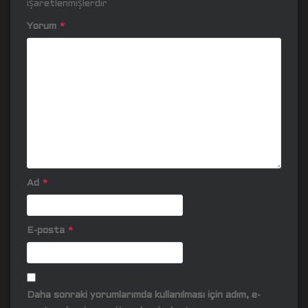
işaretlenmişlerdir
Yorum
*
Ad
*
E-posta
*
Daha sonraki yorumlarımda kullanılması için adım, e-