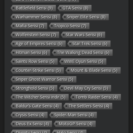
Battlefield Serisi
(9)
GTA Serisi
(8)
Warhammer Serisi
(8)
Sniper Elite Serisi
(8)
Mafia Serisi
(7)
Tropico Serisi
(7)
Wolfenstein Serisi
(7)
Star Wars Serisi
(6)
Age of Empires Serisi
(6)
Star Trek Serisi
(6)
Hitman Serisi
(6)
The Walking Dead Serisi
(6)
Saints Row Serisi
(5)
WWE Oyun Serisi
(5)
Counter-Strike Serisi
(5)
Mount & Blade Serisi
(5)
Sniper Ghost Warrior Serisi
(5)
Stronghold Serisi
(5)
Devil May Cry Serisi
(5)
The Witcher Serisi indir
(5)
Tomb Raider Serisi
(4)
Baldur’s Gate Serisi
(4)
The Settlers Serisi
(4)
Crysis Serisi
(4)
Spider-Man Serisi
(4)
Deus Ex Serisi
(4)
MotoGP Serisi
(4)
Divinity Serisi
(4)
Halo Serisi
(4)