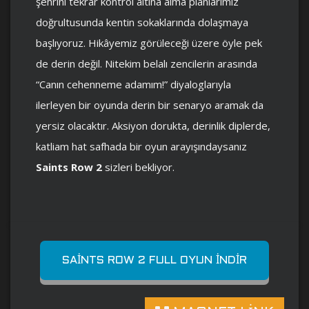
şehrini tekrar kontrol altına alma planlarımız
doğrultusunda kentin sokaklarında dolaşmaya
başlıyoruz. Hikâyemiz görüleceği üzere öyle pek
de derin değil. Nitekim belalı zencilerin arasında
“Canın cehenneme adamım!” diyaloglarıyla
ilerleyen bir oyunda derin bir senaryo aramak da
yersiz olacaktır. Aksiyon dorukta, derinlik diplerde,
katliam hat safhada bir oyun arayışındaysanız
Saints Row 2
sizleri bekliyor.
SAINTS ROW 2 FULL OYUN İNDIR