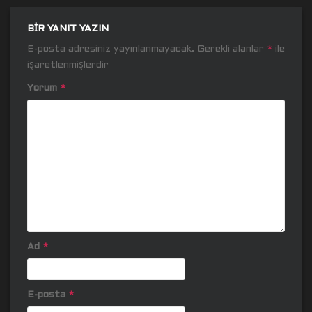
BIR YANIT YAZIN
E-posta adresiniz yayınlanmayacak.
Gerekli alanlar
*
ile
işaretlenmişlerdir
Yorum
*
Ad
*
E-posta
*