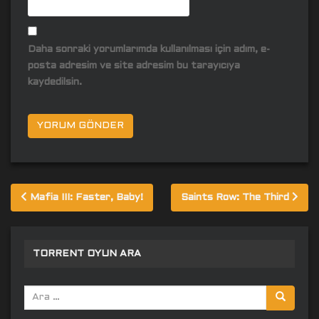
Daha sonraki yorumlarımda kullanılması için adım, e-
posta adresim ve site adresim bu tarayıcıya
kaydedilsin.
Yazı
Mafia III: Faster, Baby!
Saints Row: The Third
gezinmesi
TORRENT OYUN ARA
Arama
yap: