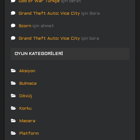
God of War Türkçe
için
berat
Grand Theft Auto: Vice City
için
Bora
Scorn
için
ahmet
Grand Theft Auto: Vice City
için
bora
OYUN KATEGORILERI
Aksiyon
Bulmaca
Dövüş
Korku
Macera
Platform