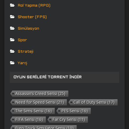
Rol Yapma (RPG)
Shooter (FPS)
Simülasyon
Spor
Strateji
Yarış
OYUN SERILERI TORRENT İNDIR
Assassin’s Creed Serisi
(25)
Need for Speed Serisi
(21)
Call of Duty Serisi
(17)
The Sims Serisi
(16)
PES Serisi
(16)
FIFA Serisi
(16)
Far Cry Serisi
(11)
Euro Truck Simulator Serisi
(10)