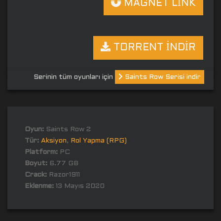
MAGNET LİNK
TORRENT İNDİR
Serinin tüm oyunları için
Saints Row Serisi indir
Oyun:
Saints Row 2
Tür:
Aksiyon
,
Rol Yapma (RPG)
Platform:
PC
Boyut:
6.77 GB
Crack:
Razor1911
Eklenme:
13 Mayıs 2020