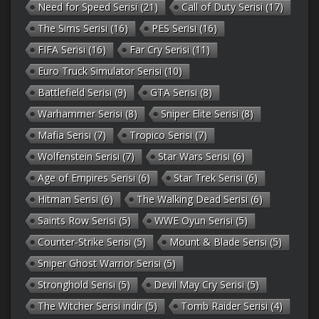
Need for Speed Serisi
(21)
Call of Duty Serisi
(17)
The Sims Serisi
(16)
PES Serisi
(16)
FIFA Serisi
(16)
Far Cry Serisi
(11)
Euro Truck Simulator Serisi
(10)
Battlefield Serisi
(9)
GTA Serisi
(8)
Warhammer Serisi
(8)
Sniper Elite Serisi
(8)
Mafia Serisi
(7)
Tropico Serisi
(7)
Wolfenstein Serisi
(7)
Star Wars Serisi
(6)
Age of Empires Serisi
(6)
Star Trek Serisi
(6)
Hitman Serisi
(6)
The Walking Dead Serisi
(6)
Saints Row Serisi
(5)
WWE Oyun Serisi
(5)
Counter-Strike Serisi
(5)
Mount & Blade Serisi
(5)
Sniper Ghost Warrior Serisi
(5)
Stronghold Serisi
(5)
Devil May Cry Serisi
(5)
The Witcher Serisi indir
(5)
Tomb Raider Serisi
(4)