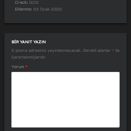
Crack:
GOG
Eklenme:
03 Ocak 2020
BIR YANIT YAZIN
E-posta adresiniz yayınlanmayacak.
Gerekli alanlar
*
ile
işaretlenmişlerdir
Yorum
*