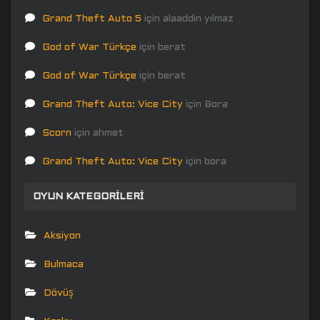
Grand Theft Auto 5
için
alaaddin yılmaz
God of War Türkçe
için
berat
God of War Türkçe
için
berat
Grand Theft Auto: Vice City
için
Bora
Scorn
için
ahmet
Grand Theft Auto: Vice City
için
bora
OYUN KATEGORILERI
Aksiyon
Bulmaca
Dövüş