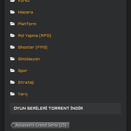
Korku
Macera
Platform
Rol Yapma (RPG)
Shooter (FPS)
Simülasyon
Spor
Strateji
Yarış
OYUN SERILERI TORRENT İNDIR
Assassin’s Creed Serisi
(25)