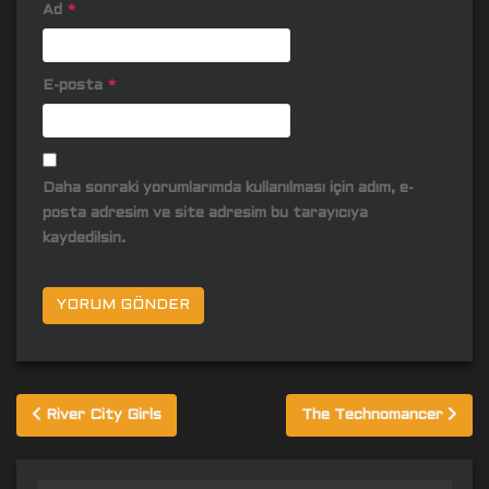
Ad
*
E-posta
*
Daha sonraki yorumlarımda kullanılması için adım, e-
posta adresim ve site adresim bu tarayıcıya
kaydedilsin.
Yazı
River City Girls
The Technomancer
gezinmesi