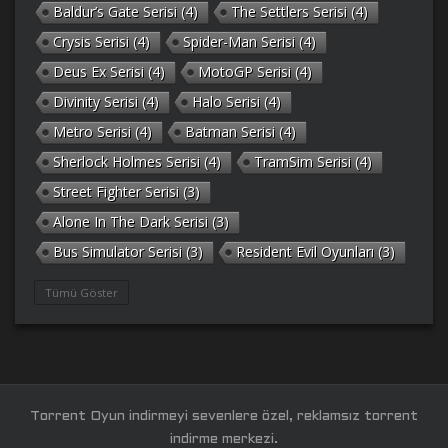
Baldur’s Gate Serisi
(4)
The Settlers Serisi
(4)
Crysis Serisi
(4)
Spider-Man Serisi
(4)
Deus Ex Serisi
(4)
MotoGP Serisi
(4)
Divinity Serisi
(4)
Halo Serisi
(4)
Metro Serisi
(4)
Batman Serisi
(4)
Sherlock Holmes Serisi
(4)
TramSim Serisi
(4)
Street Fighter Serisi
(3)
Alone In The Dark Serisi
(3)
Bus Simulator Serisi
(3)
Resident Evil Oyunları
(3)
Gothic Serisi
(3)
Deponia Serisi
(3)
Tümü Göster
Unreal Serisi
(3)
Army Men Serisi
(3)
Prince of Persia Serisi
(3)
Empire Earth Serisi
(3)
Arma Serisi
(3)
Gabriel Knight Serisi
(3)
Tom Clancy’s Serisi
(3)
Port Royale Serisi
(3)
Torrent Oyun indirmeyi sevenlere özel, reklamsız torrent
RAGE Serisi
(3)
Legacy of Kain Serisi
(3)
indirme merkezi.