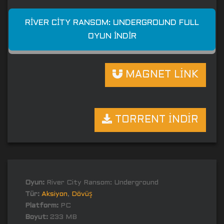
RIVER CITY RANSOM: UNDERGROUND FULL
OYUN İNDIR
MAGNET LİNK
TORRENT İNDİR
Oyun:
River City Ransom: Underground
Tür:
Aksiyon
,
Dövüş
Platform:
PC
Boyut:
233 MB