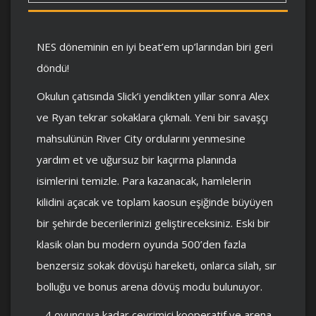
NES döneminin en iyi beat’em up’larından biri geri
döndü!
Okulun çatısında Slick’i yendikten yıllar sonra Alex
ve Ryan tekrar sokaklara çıkmalı. Yeni bir savaşçı
mahsulünün River City ordularını yenmesine
yardım et ve uğursuz bir kaçırma planında
isimlerini temizle. Para kazanacak, hamlelerin
kilidini açacak ve toplam kaosun eşiğinde büyüyen
bir şehirde becerilerinizi geliştireceksiniz. Eski bir
klasik olan bu modern oyunda 500’den fazla
benzersiz sokak dövüşü hareketi, onlarca silah, sır
bolluğu ve bonus arena dövüş modu bulunuyor.
– 4 oyuncuya kadar çevrimiçi kooperatif ve arena