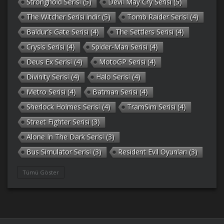
Stronghold Serisi
(5)
Devil May Cry Serisi
(5)
The Witcher Serisi indir
(5)
Tomb Raider Serisi
(4)
Baldur’s Gate Serisi
(4)
The Settlers Serisi
(4)
Crysis Serisi
(4)
Spider-Man Serisi
(4)
Deus Ex Serisi
(4)
MotoGP Serisi
(4)
Divinity Serisi
(4)
Halo Serisi
(4)
Metro Serisi
(4)
Batman Serisi
(4)
Sherlock Holmes Serisi
(4)
TramSim Serisi
(4)
Street Fighter Serisi
(3)
Alone In The Dark Serisi
(3)
Bus Simulator Serisi
(3)
Resident Evil Oyunları
(3)
Gothic Serisi
(3)
Deponia Serisi
(3)
Tümü Göster
Unreal Serisi
(3)
Army Men Serisi
(3)
Prince of Persia Serisi
(3)
Empire Earth Serisi
(3)
Arma Serisi
(3)
Gabriel Knight Serisi
(3)