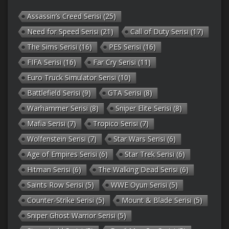
Assassin’s Creed Serisi
(25)
Need for Speed Serisi
(21)
Call of Duty Serisi
(17)
The Sims Serisi
(16)
PES Serisi
(16)
FIFA Serisi
(16)
Far Cry Serisi
(11)
Euro Truck Simulator Serisi
(10)
Battlefield Serisi
(9)
GTA Serisi
(8)
Warhammer Serisi
(8)
Sniper Elite Serisi
(8)
Mafia Serisi
(7)
Tropico Serisi
(7)
Wolfenstein Serisi
(7)
Star Wars Serisi
(6)
Age of Empires Serisi
(6)
Star Trek Serisi
(6)
Hitman Serisi
(6)
The Walking Dead Serisi
(6)
Saints Row Serisi
(5)
WWE Oyun Serisi
(5)
Counter-Strike Serisi
(5)
Mount & Blade Serisi
(5)
Sniper Ghost Warrior Serisi
(5)