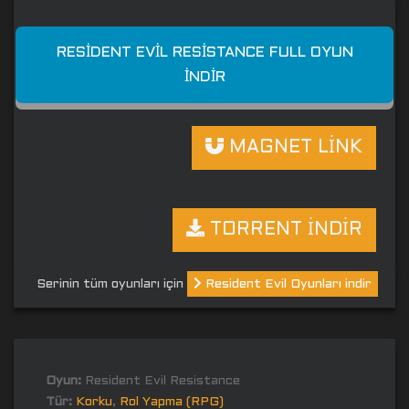
RESIDENT EVIL RESISTANCE FULL OYUN
İNDIR
MAGNET LİNK
TORRENT İNDİR
Serinin tüm oyunları için
Resident Evil Oyunları indir
Oyun:
Resident Evil Resistance
Tür:
Korku
,
Rol Yapma (RPG)