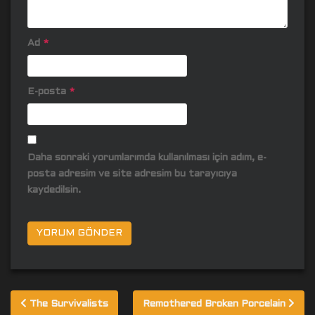
Ad
*
E-posta
*
Daha sonraki yorumlarımda kullanılması için adım, e-
posta adresim ve site adresim bu tarayıcıya
kaydedilsin.
Yazı
The Survivalists
Remothered Broken Porcelain