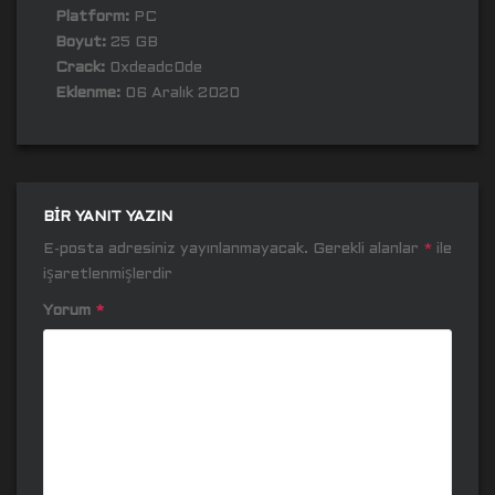
Platform:
PC
Boyut:
25 GB
Crack:
0xdeadc0de
Eklenme:
06 Aralık 2020
BIR YANIT YAZIN
E-posta adresiniz yayınlanmayacak.
Gerekli alanlar
*
ile
işaretlenmişlerdir
Yorum
*