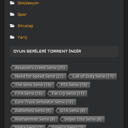
Simülasyon
Spor
Strateji
Yarış
OYUN SERILERI TORRENT İNDIR
Assassin’s Creed Serisi
(25)
Need for Speed Serisi
(21)
Call of Duty Serisi
(17)
The Sims Serisi
(16)
PES Serisi
(16)
FIFA Serisi
(16)
Far Cry Serisi
(11)
Euro Truck Simulator Serisi
(10)
Battlefield Serisi
(9)
GTA Serisi
(8)
Warhammer Serisi
(8)
Sniper Elite Serisi
(8)
Mafia Serisi
(7)
Tropico Serisi
(7)