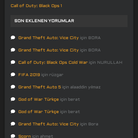
Call of Duty: Black Ops 1
SON EKLENEN YORUMLAR
Grand Theft Auto: Vice City
için
BORA
Grand Theft Auto: Vice City
için
BORA
Call of Duty: Black Ops Cold War
için
NURULLAH
FIFA 2019
için
rüzgar
Grand Theft Auto 5
için
alaaddin yılmaz
God of War Türkçe
için
berat
God of War Türkçe
için
berat
Grand Theft Auto: Vice City
için
Bora
Scorn
için
ahmet