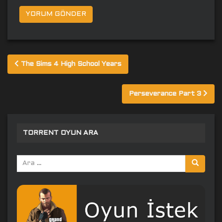
Yazı
The Sims 4 High School Years
gezinmesi
Perseverance Part 3
TORRENT OYUN ARA
Arama
yap: