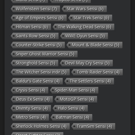
Wolfenstein Serisi
(7)
Star Wars Serisi
(6)
Age of Empires Serisi
(6)
Star Trek Serisi
(6)
Hitman Serisi
(6)
The Walking Dead Serisi
(6)
Saints Row Serisi
(5)
WWE Oyun Serisi
(5)
Counter-Strike Serisi
(5)
Mount & Blade Serisi
(5)
Sniper Ghost Warrior Serisi
(5)
Stronghold Serisi
(5)
Devil May Cry Serisi
(5)
The Witcher Serisi indir
(5)
Tomb Raider Serisi
(4)
Baldur’s Gate Serisi
(4)
The Settlers Serisi
(4)
Crysis Serisi
(4)
Spider-Man Serisi
(4)
Deus Ex Serisi
(4)
MotoGP Serisi
(4)
Divinity Serisi
(4)
Halo Serisi
(4)
Metro Serisi
(4)
Batman Serisi
(4)
Sherlock Holmes Serisi
(4)
TramSim Serisi
(4)