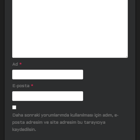
Ad
*
E-posta
*
Daha sonraki yorumlarımda kullanılması için adım, e-
posta adresim ve site adresim bu tarayıcıya
kaydedilsin.