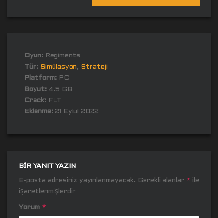
Oyun:
Regiments
Tür:
Simülasyon
,
Strateji
Platform:
PC
Boyut:
4.5 GB
Crack:
FLT
Eklenme:
21 Eylül 2022
BIR YANIT YAZIN
E-posta adresiniz yayınlanmayacak.
Gerekli alanlar
*
ile
işaretlenmişlerdir
Yorum
*