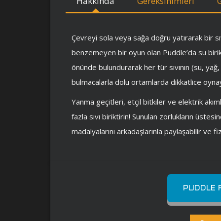
Hakkında
Gereksinimleri
Çevreyi sola veya sağa doğru yatırarak bir sıv
benzemeyen bir oyun olan Puddle’da su birikin
önünde bulundurarak her tür sıvının (su, yağ, ni
bulmacalarla dolu ortamlarda dikkatlice oynay
Yanma geçitleri, etçil bitkiler ve elektrik akı
fazla sıvı biriktirin! Sunulan zorlukların üstesin
madalyalarını arkadaşlarınla ​​paylaşabilir ve fi
PUDDLE F