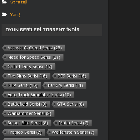
Strateji
Yarış
OYUN SERILERI TORRENT İNDIR
Assassin’s Creed Serisi
(25)
Need for Speed Serisi
(21)
Call of Duty Serisi
(17)
The Sims Serisi
(16)
PES Serisi
(16)
FIFA Serisi
(16)
Far Cry Serisi
(11)
Euro Truck Simulator Serisi
(10)
Battlefield Serisi
(9)
GTA Serisi
(8)
Warhammer Serisi
(8)
Sniper Elite Serisi
(8)
Mafia Serisi
(7)
Tropico Serisi
(7)
Wolfenstein Serisi
(7)