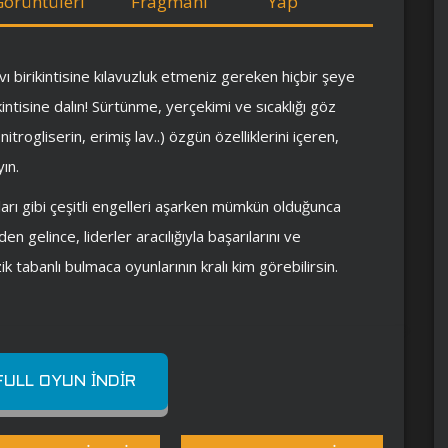
Görüntüleri
Fragmanı
Yap
ı birikintisine kılavuzluk etmeniz gereken hiçbir şeye
tisine dalın! Sürtünme, yerçekimi ve sıcaklığı göz
trogliserin, erimiş lav..) özgün özelliklerini içeren,
ın.
mları gibi çeşitli engelleri aşarken mümkün olduğunca
den gelince, liderler aracılığıyla başarılarını ve
zik tabanlı bulmaca oyunlarının kralı kim görebilirsin.
ULL OYUN İNDIR