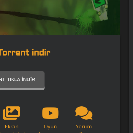
Torrent indir
T TIKLA İNDIR
Ekran
Oyun
Yorum