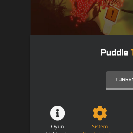
Puddle
TORREN
Oyun
Sistem