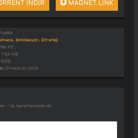
RRENT İNDİR
MAGNET LİNK
uddle
ulmaca
,
Simülasyon
,
Strateji
rm:
PC
703 MB
GOG
e:
01 Haziran 2019
nlar
*
ile işaretlenmişlerdir