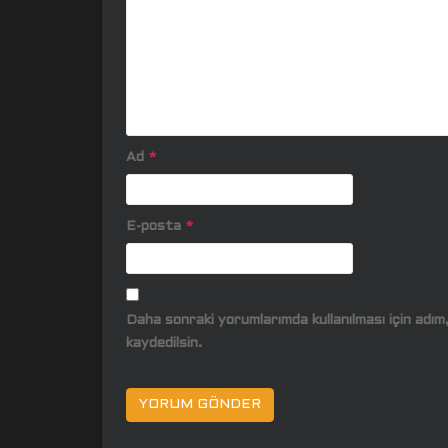
Ad
*
E-posta
*
Daha sonraki yorumlarımda kullanılması için adı
kaydedilsin.