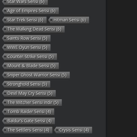
Star Wars Serisi
(6)
Age of Empires Serisi
(6)
Star Trek Serisi
(6)
Hitman Serisi
(6)
The Walking Dead Serisi
(6)
Saints Row Serisi
(5)
WWE Oyun Serisi
(5)
Counter-Strike Serisi
(5)
Mount & Blade Serisi
(5)
Sniper Ghost Warrior Serisi
(5)
Stronghold Serisi
(5)
Devil May Cry Serisi
(5)
The Witcher Serisi indir
(5)
Tomb Raider Serisi
(4)
Baldur’s Gate Serisi
(4)
The Settlers Serisi
(4)
Crysis Serisi
(4)