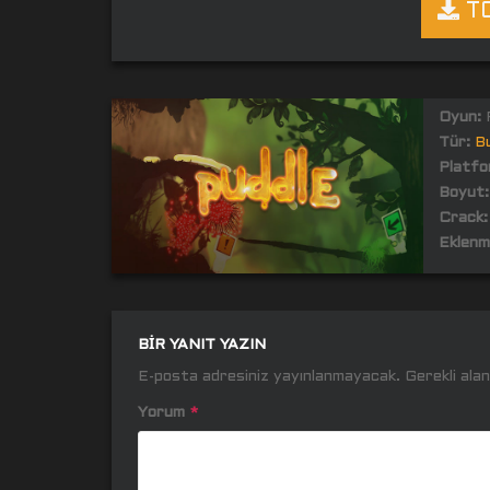
TO
Oyun:
P
Tür:
B
Platfo
Boyut:
Crack:
Eklenm
BIR YANIT YAZIN
E-posta adresiniz yayınlanmayacak.
Gerekli ala
Yorum
*