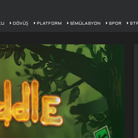
KU
DÖVÜŞ
PLATFORM
SIMÜLASYON
SPOR
STR