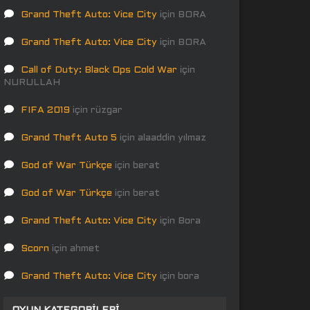
Grand Theft Auto: Vice City
için
BORA
Grand Theft Auto: Vice City
için
BORA
Call of Duty: Black Ops Cold War
için
NURULLAH
FIFA 2019
için
rüzgar
Grand Theft Auto 5
için
alaaddin yılmaz
God of War Türkçe
için
berat
God of War Türkçe
için
berat
Grand Theft Auto: Vice City
için
Bora
Scorn
için
ahmet
Grand Theft Auto: Vice City
için
bora