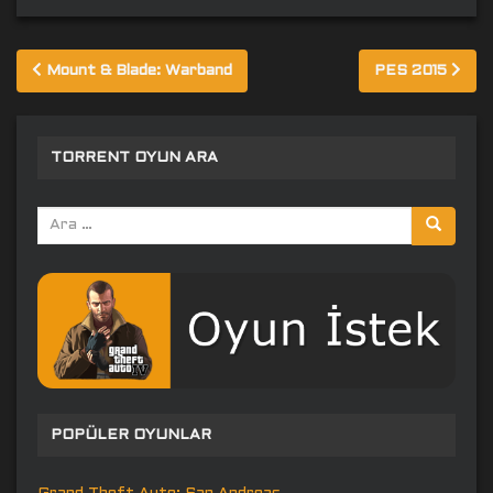
Yazı
Mount & Blade: Warband
PES 2015
gezinmesi
TORRENT OYUN ARA
Arama
yap:
POPÜLER OYUNLAR