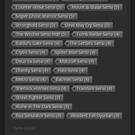
Counter-Strike Serisi
(5)
Mount & Blade Serisi
(5)
Sniper Ghost Warrior Serisi
(5)
Stronghold Serisi
(5)
Devil May Cry Serisi
(5)
The Witcher Serisi indir
(5)
Tomb Raider Serisi
(4)
Baldur’s Gate Serisi
(4)
The Settlers Serisi
(4)
Crysis Serisi
(4)
Spider-Man Serisi
(4)
Deus Ex Serisi
(4)
MotoGP Serisi
(4)
Divinity Serisi
(4)
Halo Serisi
(4)
Metro Serisi
(4)
Batman Serisi
(4)
Sherlock Holmes Serisi
(4)
TramSim Serisi
(4)
Street Fighter Serisi
(3)
Alone In The Dark Serisi
(3)
Bus Simulator Serisi
(3)
Resident Evil Oyunları
(3)
Gothic Serisi
(3)
Deponia Serisi
(3)
Tümü Göster
Unreal Serisi
(3)
Army Men Serisi
(3)