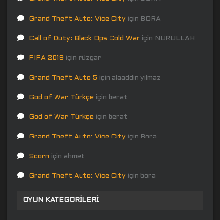
Grand Theft Auto: Vice City
için
BORA
Call of Duty: Black Ops Cold War
için
NURULLAH
FIFA 2019
için
rüzgar
Grand Theft Auto 5
için
alaaddin yılmaz
God of War Türkçe
için
berat
God of War Türkçe
için
berat
Grand Theft Auto: Vice City
için
Bora
Scorn
için
ahmet
Grand Theft Auto: Vice City
için
bora
OYUN KATEGORILERI