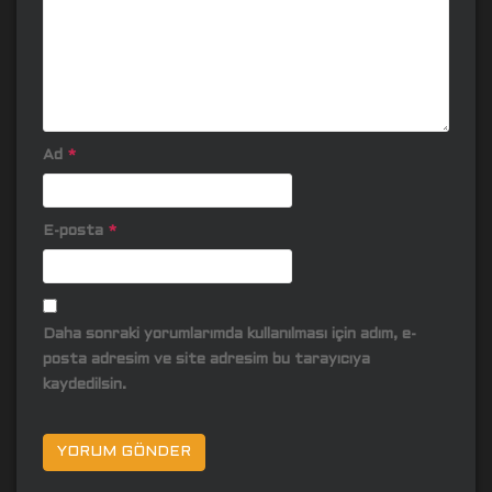
Ad
*
E-posta
*
Daha sonraki yorumlarımda kullanılması için adım, e-
posta adresim ve site adresim bu tarayıcıya
kaydedilsin.