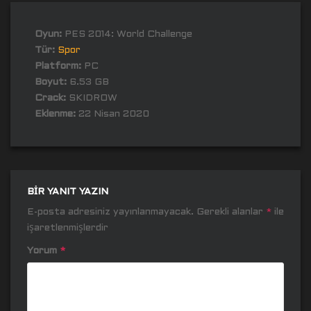
Oyun:
PES 2014: World Challenge
Tür:
Spor
Platform:
PC
Boyut:
6.53 GB
Crack:
SKIDROW
Eklenme:
22 Nisan 2020
BIR YANIT YAZIN
E-posta adresiniz yayınlanmayacak.
Gerekli alanlar
*
ile
işaretlenmişlerdir
Yorum
*