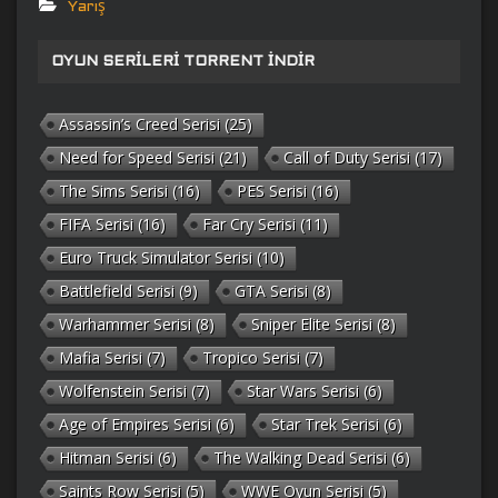
Yarış
OYUN SERILERI TORRENT İNDIR
Assassin’s Creed Serisi
(25)
Need for Speed Serisi
(21)
Call of Duty Serisi
(17)
The Sims Serisi
(16)
PES Serisi
(16)
FIFA Serisi
(16)
Far Cry Serisi
(11)
Euro Truck Simulator Serisi
(10)
Battlefield Serisi
(9)
GTA Serisi
(8)
Warhammer Serisi
(8)
Sniper Elite Serisi
(8)
Mafia Serisi
(7)
Tropico Serisi
(7)
Wolfenstein Serisi
(7)
Star Wars Serisi
(6)
Age of Empires Serisi
(6)
Star Trek Serisi
(6)
Hitman Serisi
(6)
The Walking Dead Serisi
(6)
Saints Row Serisi
(5)
WWE Oyun Serisi
(5)