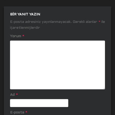
BIR YANIT YAZIN
E-posta adresiniz yayınlanmayacak.
Gerekli alanlar
*
ile
işaretlenmişlerdir
Yorum
*
Ad
*
E-posta
*