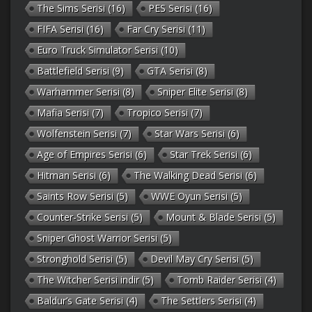
The Sims Serisi
(16)
PES Serisi
(16)
FIFA Serisi
(16)
Far Cry Serisi
(11)
Euro Truck Simulator Serisi
(10)
Battlefield Serisi
(9)
GTA Serisi
(8)
Warhammer Serisi
(8)
Sniper Elite Serisi
(8)
Mafia Serisi
(7)
Tropico Serisi
(7)
Wolfenstein Serisi
(7)
Star Wars Serisi
(6)
Age of Empires Serisi
(6)
Star Trek Serisi
(6)
Hitman Serisi
(6)
The Walking Dead Serisi
(6)
Saints Row Serisi
(5)
WWE Oyun Serisi
(5)
Counter-Strike Serisi
(5)
Mount & Blade Serisi
(5)
Sniper Ghost Warrior Serisi
(5)
Stronghold Serisi
(5)
Devil May Cry Serisi
(5)
The Witcher Serisi indir
(5)
Tomb Raider Serisi
(4)
Baldur’s Gate Serisi
(4)
The Settlers Serisi
(4)