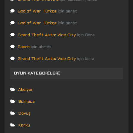
God of War Türkçe
için
berat
God of War Türkçe
için
berat
Grand Theft Auto: Vice City
için
Bora
Scorn
için
ahmet
Grand Theft Auto: Vice City
için
bora
OYUN KATEGORILERI
Aksiyon
Bulmaca
Dövüş
Korku