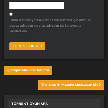
Daha sonraki yorumlarımda kullanılması için adım, e-
posta adresim ve site adresim bu tarayıcıya
kaydedilsin.
Yazı
Bright Memory: Infinite
gezinmesi
The Sims 4: Modern Menswear Kit
TORRENT OYUN ARA