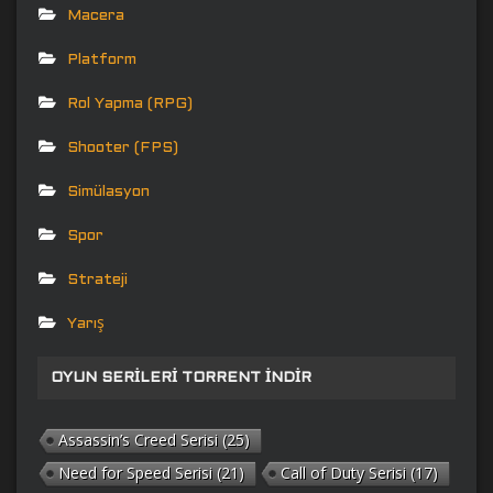
Macera
Platform
Rol Yapma (RPG)
Shooter (FPS)
Simülasyon
Spor
Strateji
Yarış
OYUN SERILERI TORRENT İNDIR
Assassin’s Creed Serisi
(25)
Need for Speed Serisi
(21)
Call of Duty Serisi
(17)