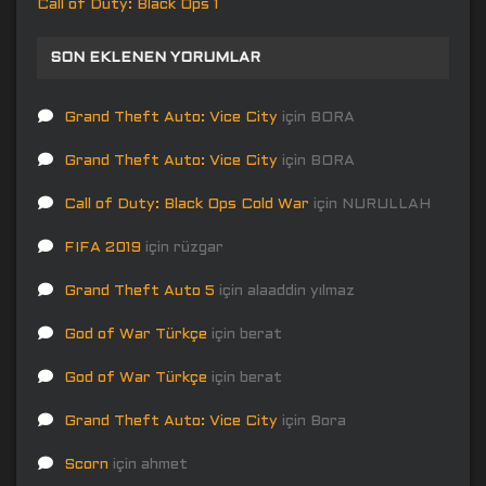
Call of Duty: Black Ops 1
SON EKLENEN YORUMLAR
Grand Theft Auto: Vice City
için
BORA
Grand Theft Auto: Vice City
için
BORA
Call of Duty: Black Ops Cold War
için
NURULLAH
FIFA 2019
için
rüzgar
Grand Theft Auto 5
için
alaaddin yılmaz
God of War Türkçe
için
berat
God of War Türkçe
için
berat
Grand Theft Auto: Vice City
için
Bora
Scorn
için
ahmet