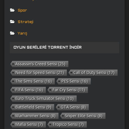
Spor
Strateji
Yarış
OYUN SERILERI TORRENT İNDIR
Assassin’s Creed Serisi
(25)
Need for Speed Serisi
(21)
Call of Duty Serisi
(17)
The Sims Serisi
(16)
PES Serisi
(16)
FIFA Serisi
(16)
Far Cry Serisi
(11)
Euro Truck Simulator Serisi
(10)
Battlefield Serisi
(9)
GTA Serisi
(8)
Warhammer Serisi
(8)
Sniper Elite Serisi
(8)
Mafia Serisi
(7)
Tropico Serisi
(7)