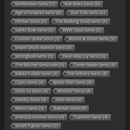
Wolfenstein Serisi
(7)
Star Wars Serisi
(6)
Age of Empires Serisi
(6)
Star Trek Serisi
(6)
Hitman Serisi
(6)
The Walking Dead Serisi
(6)
Saints Row Serisi
(5)
WWE Oyun Serisi
(5)
Counter-Strike Serisi
(5)
Mount & Blade Serisi
(5)
Sniper Ghost Warrior Serisi
(5)
Stronghold Serisi
(5)
Devil May Cry Serisi
(5)
The Witcher Serisi indir
(5)
Tomb Raider Serisi
(4)
Baldur’s Gate Serisi
(4)
The Settlers Serisi
(4)
Crysis Serisi
(4)
Spider-Man Serisi
(4)
Deus Ex Serisi
(4)
MotoGP Serisi
(4)
Divinity Serisi
(4)
Halo Serisi
(4)
Metro Serisi
(4)
Batman Serisi
(4)
Sherlock Holmes Serisi
(4)
TramSim Serisi
(4)
Street Fighter Serisi
(3)