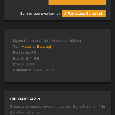
Serinin tüm oyunları için
Partisans Serisi indir
Oyun:
Partisans 1941 Extended Edition
Tür:
Macera
,
Strateji
Platform:
PC
Boyut:
9.14 GB
Crack:
GOG
Eklenme:
10 Nisan 2022
BIR YANIT YAZIN
E-posta adresiniz yayınlanmayacak.
Gerekli alanlar
*
ile
işaretlenmişlerdir