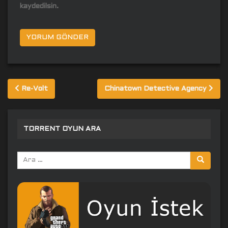
kaydedilsin.
Yazı
Re-Volt
Chinatown Detective Agency
gezinmesi
TORRENT OYUN ARA
Arama
yap: