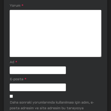
Yorum
*
Ad
*
E-posta
*
Daha sonraki yorumlarımda kullanılması için adım, e-
posta adresim ve site adresim bu tarayıcıya