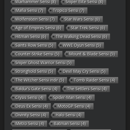
Warhammer Serisi
(8)
Sniper Elite Serisi
(8)
Mafia Serisi
(7)
Tropico Serisi
(7)
Wolfenstein Serisi
(7)
Star Wars Serisi
(6)
Age of Empires Serisi
(6)
Star Trek Serisi
(6)
Hitman Serisi
(6)
The Walking Dead Serisi
(6)
Saints Row Serisi
(5)
WWE Oyun Serisi
(5)
Counter-Strike Serisi
(5)
Mount & Blade Serisi
(5)
Sniper Ghost Warrior Serisi
(5)
Stronghold Serisi
(5)
Devil May Cry Serisi
(5)
The Witcher Serisi indir
(5)
Tomb Raider Serisi
(4)
Baldur’s Gate Serisi
(4)
The Settlers Serisi
(4)
Crysis Serisi
(4)
Spider-Man Serisi
(4)
Deus Ex Serisi
(4)
MotoGP Serisi
(4)
Divinity Serisi
(4)
Halo Serisi
(4)
Metro Serisi
(4)
Batman Serisi
(4)