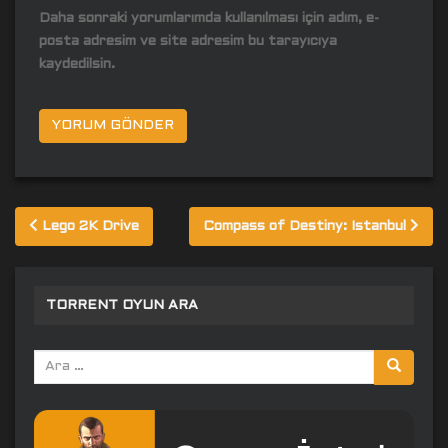
Daha sonraki yorumlarımda kullanılması için adım, e-
posta adresim ve site adresim bu tarayıcıya
kaydedilsin.
Yazı
Lego 2K Drive
Compass of Destiny: Istanbul
gezinmesi
TORRENT OYUN ARA
Arama
yap: