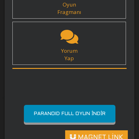
Oyun
Fragmanı
Yorum
Yap
PARANOID FULL OYUN İNDIR
MAGNET LİNK