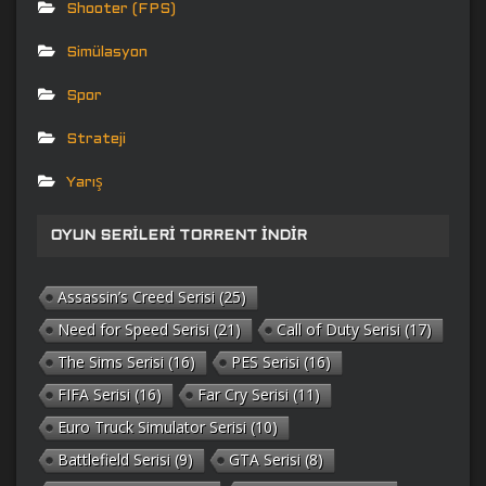
Shooter (FPS)
Simülasyon
Spor
Strateji
Yarış
OYUN SERILERI TORRENT İNDIR
Assassin’s Creed Serisi
(25)
Need for Speed Serisi
(21)
Call of Duty Serisi
(17)
The Sims Serisi
(16)
PES Serisi
(16)
FIFA Serisi
(16)
Far Cry Serisi
(11)
Euro Truck Simulator Serisi
(10)
Battlefield Serisi
(9)
GTA Serisi
(8)