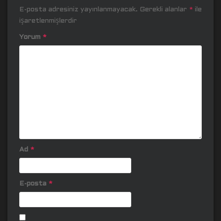
E-posta adresiniz yayınlanmayacak.
Gerekli alanlar
*
ile
işaretlenmişlerdir
Yorum
*
Ad
*
E-posta
*