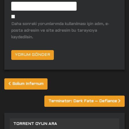
Daha sonraki yorumlarımda kullanılması için adım, e-
posta adresim ve site adresim bu tarayıcıya
kaydedilsin.
Yazı
Solium Infernum
gezinmesi
Terminator: Dark Fate – Defiance
TORRENT OYUN ARA