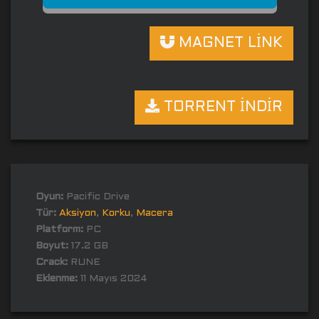
MAGNET LİNK
TORRENT İNDİR
Oyun:
Pacific Drive
Tür:
Aksiyon
,
Korku
,
Macera
Platform:
PC
Boyut:
17.2 GB
Crack:
RUNE
Eklenme:
11 Mayıs 2024