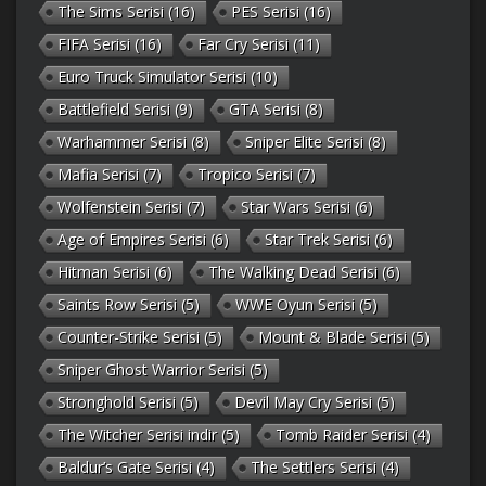
The Sims Serisi
(16)
PES Serisi
(16)
FIFA Serisi
(16)
Far Cry Serisi
(11)
Euro Truck Simulator Serisi
(10)
Battlefield Serisi
(9)
GTA Serisi
(8)
Warhammer Serisi
(8)
Sniper Elite Serisi
(8)
Mafia Serisi
(7)
Tropico Serisi
(7)
Wolfenstein Serisi
(7)
Star Wars Serisi
(6)
Age of Empires Serisi
(6)
Star Trek Serisi
(6)
Hitman Serisi
(6)
The Walking Dead Serisi
(6)
Saints Row Serisi
(5)
WWE Oyun Serisi
(5)
Counter-Strike Serisi
(5)
Mount & Blade Serisi
(5)
Sniper Ghost Warrior Serisi
(5)
Stronghold Serisi
(5)
Devil May Cry Serisi
(5)
The Witcher Serisi indir
(5)
Tomb Raider Serisi
(4)
Baldur’s Gate Serisi
(4)
The Settlers Serisi
(4)