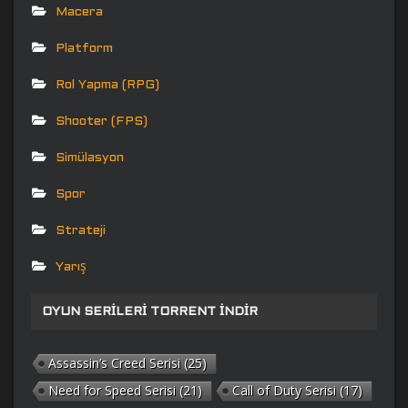
Macera
Platform
Rol Yapma (RPG)
Shooter (FPS)
Simülasyon
Spor
Strateji
Yarış
OYUN SERILERI TORRENT İNDIR
Assassin’s Creed Serisi
(25)
Need for Speed Serisi
(21)
Call of Duty Serisi
(17)