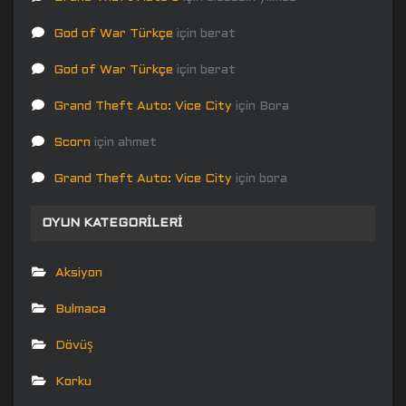
God of War Türkçe
için
berat
God of War Türkçe
için
berat
Grand Theft Auto: Vice City
için
Bora
Scorn
için
ahmet
Grand Theft Auto: Vice City
için
bora
OYUN KATEGORILERI
Aksiyon
Bulmaca
Dövüş
Korku