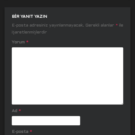
BIR YANIT YAZIN
E-posta adresiniz yayınlanmayacak.
Gerekli alanlar
*
ile
işaretlenmişlerdir
Yorum
*
Ad
*
E-posta
*