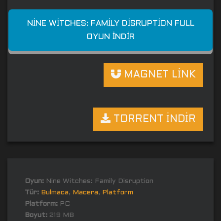
NINE WITCHES: FAMILY DISRUPTION FULL
OYUN İNDIR
MAGNET LİNK
TORRENT İNDİR
Oyun:
Nine Witches: Family Disruption
Tür:
Bulmaca
,
Macera
,
Platform
Platform:
PC
Boyut:
219 MB