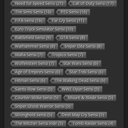
Need for Speed Serisi
(21)
Call of Duty Serisi
(17)
The Sims Serisi
(16)
PES Serisi
(16)
FIFA Serisi
(16)
Far Cry Serisi
(11)
Euro Truck Simulator Serisi
(10)
Battlefield Serisi
(9)
GTA Serisi
(8)
Warhammer Serisi
(8)
Sniper Elite Serisi
(8)
Mafia Serisi
(7)
Tropico Serisi
(7)
Wolfenstein Serisi
(7)
Star Wars Serisi
(6)
Age of Empires Serisi
(6)
Star Trek Serisi
(6)
Hitman Serisi
(6)
The Walking Dead Serisi
(6)
Saints Row Serisi
(5)
WWE Oyun Serisi
(5)
Counter-Strike Serisi
(5)
Mount & Blade Serisi
(5)
Sniper Ghost Warrior Serisi
(5)
Stronghold Serisi
(5)
Devil May Cry Serisi
(5)
The Witcher Serisi indir
(5)
Tomb Raider Serisi
(4)