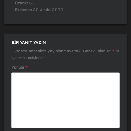
Crack:
GOG
Eklenme:
20 Aralık 2020
BIR YANIT YAZIN
E-posta adresiniz yayınlanmayacak.
Gerekli alanlar
*
ile
işaretlenmişlerdir
Yorum
*