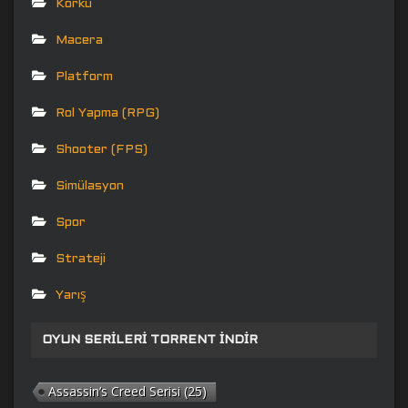
Korku
Macera
Platform
Rol Yapma (RPG)
Shooter (FPS)
Simülasyon
Spor
Strateji
Yarış
OYUN SERILERI TORRENT İNDIR
Assassin’s Creed Serisi
(25)