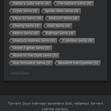
Baldur’s Gate Serisi
(4)
The Settlers Serisi
(4)
Crysis Serisi
(4)
Spider-Man Serisi
(4)
Deus Ex Serisi
(4)
MotoGP Serisi
(4)
Divinity Serisi
(4)
Halo Serisi
(4)
Metro Serisi
(4)
Batman Serisi
(4)
Sherlock Holmes Serisi
(4)
TramSim Serisi
(4)
Street Fighter Serisi
(3)
Alone In The Dark Serisi
(3)
Bus Simulator Serisi
(3)
Resident Evil Oyunları
(3)
Gothic Serisi
(3)
Deponia Serisi
(3)
Tümü Göster
Unreal Serisi
(3)
Army Men Serisi
(3)
Prince of Persia Serisi
(3)
Empire Earth Serisi
(3)
Arma Serisi
(3)
Gabriel Knight Serisi
(3)
Tom Clancy’s Serisi
(3)
Port Royale Serisi
(3)
Torrent Oyun indirmeyi sevenlere özel, reklamsız torrent
RAGE Serisi
(3)
Legacy of Kain Serisi
(3)
indirme merkezi.