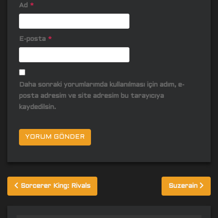
Ad
*
E-posta
*
Daha sonraki yorumlarımda kullanılması için adım, e-
posta adresim ve site adresim bu tarayıcıya
kaydedilsin.
Yazı
Sorcerer King: Rivals
Suzerain
gezinmesi