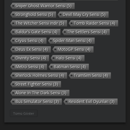
Sniper Ghost Warrior Serisi
(5)
Stronghold Serisi
(5)
Devil May Cry Serisi
(5)
The Witcher Serisi indir
(5)
Tomb Raider Serisi
(4)
Baldur’s Gate Serisi
(4)
The Settlers Serisi
(4)
Crysis Serisi
(4)
Spider-Man Serisi
(4)
Deus Ex Serisi
(4)
MotoGP Serisi
(4)
Divinity Serisi
(4)
Halo Serisi
(4)
Metro Serisi
(4)
Batman Serisi
(4)
Sherlock Holmes Serisi
(4)
TramSim Serisi
(4)
Street Fighter Serisi
(3)
Alone In The Dark Serisi
(3)
Bus Simulator Serisi
(3)
Resident Evil Oyunları
(3)
Gothic Serisi
(3)
Deponia Serisi
(3)
Tümü Göster
Unreal Serisi
(3)
Army Men Serisi
(3)
Prince of Persia Serisi
(3)
Empire Earth Serisi
(3)