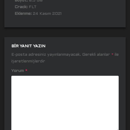
Boyut:
8.5 GB
Crack:
FLT
Eklenme:
24 Kasım 2021
BIR YANIT YAZIN
E-posta adresiniz yayınlanmayacak.
Gerekli alanlar
*
ile
işaretlenmişlerdir
Yorum
*