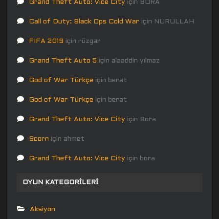
Grand Theft Auto: Vice City
için
BORA
Call of Duty: Black Ops Cold War
için
NURULLAH
FIFA 2019
için
rüzgar
Grand Theft Auto 5
için
alaaddin yılmaz
God of War Türkçe
için
berat
God of War Türkçe
için
berat
Grand Theft Auto: Vice City
için
Bora
Scorn
için
ahmet
Grand Theft Auto: Vice City
için
bora
OYUN KATEGORILERI
Aksiyon