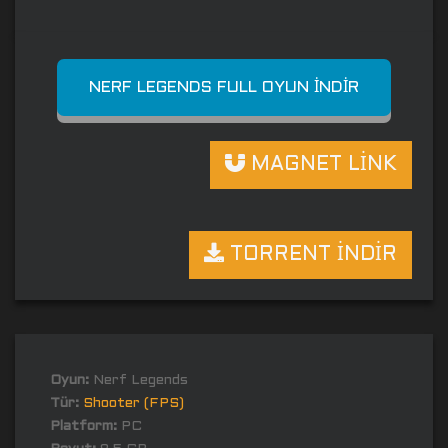
NERF LEGENDS FULL OYUN İNDIR
MAGNET LİNK
TORRENT İNDİR
Oyun:
Nerf Legends
Tür:
Shooter (FPS)
Platform:
PC