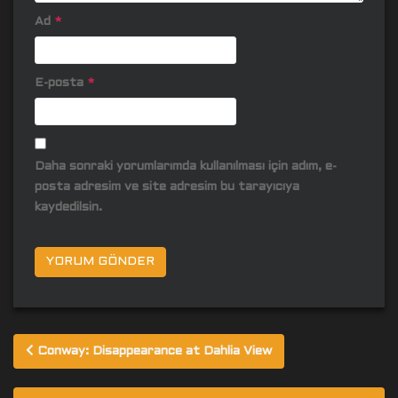
Ad
*
E-posta
*
Daha sonraki yorumlarımda kullanılması için adım, e-
posta adresim ve site adresim bu tarayıcıya
kaydedilsin.
Yazı
Conway: Disappearance at Dahlia View
gezinmesi