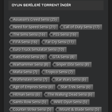
OYUN SERILERI TORRENT İNDIR
Assassin’s Creed Serisi
(25)
Need for Speed Serisi
(21)
Call of Duty Serisi
(17)
The Sims Serisi
(16)
PES Serisi
(16)
FIFA Serisi
(16)
Far Cry Serisi
(11)
Euro Truck Simulator Serisi
(10)
Battlefield Serisi
(9)
GTA Serisi
(8)
Warhammer Serisi
(8)
Sniper Elite Serisi
(8)
Mafia Serisi
(7)
Tropico Serisi
(7)
Wolfenstein Serisi
(7)
Star Wars Serisi
(6)
Age of Empires Serisi
(6)
Star Trek Serisi
(6)
Hitman Serisi
(6)
The Walking Dead Serisi
(6)
Saints Row Serisi
(5)
WWE Oyun Serisi
(5)
Counter-Strike Serisi
(5)
Mount & Blade Serisi
(5)