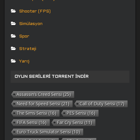
Shooter (FPS)
Simülasyon
Spor
Strateji
Yarış
OYUN SERILERI TORRENT İNDIR
Assassin’s Creed Serisi
(25)
Need for Speed Serisi
(21)
Call of Duty Serisi
(17)
The Sims Serisi
(16)
PES Serisi
(16)
FIFA Serisi
(16)
Far Cry Serisi
(11)
Euro Truck Simulator Serisi
(10)