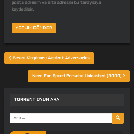
posta adresim ve site adresim bu tarayıcıya
kaydedilsin.
Yazı
Seven Kingdoms: Ancient Adversaries
gezinmesi
Need For Speed Porsche Unleashed [2000]
TORRENT OYUN ARA
Arama
yap: