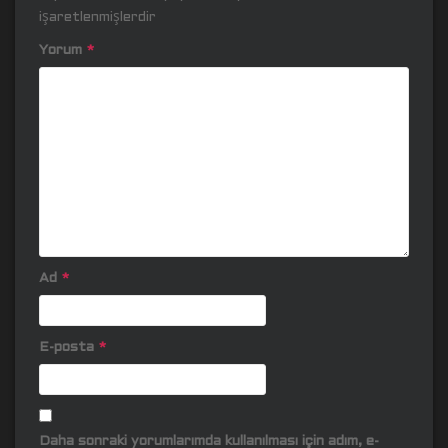
işaretlenmişlerdir
Yorum
*
Ad
*
E-posta
*
Daha sonraki yorumlarımda kullanılması için adım, e-