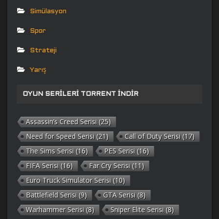
Simülasyon
Spor
Strateji
Yarış
OYUN SERILERI TORRENT İNDIR
Assassin’s Creed Serisi
(25)
Need for Speed Serisi
(21)
Call of Duty Serisi
(17)
The Sims Serisi
(16)
PES Serisi
(16)
FIFA Serisi
(16)
Far Cry Serisi
(11)
Euro Truck Simulator Serisi
(10)
Battlefield Serisi
(9)
GTA Serisi
(8)
Warhammer Serisi
(8)
Sniper Elite Serisi
(8)