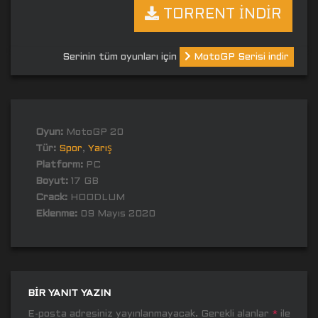
TORRENT İNDİR
Serinin tüm oyunları için
MotoGP Serisi indir
Oyun:
MotoGP 20
Tür:
Spor
,
Yarış
Platform:
PC
Boyut:
17 GB
Crack:
HOODLUM
Eklenme:
09 Mayıs 2020
BIR YANIT YAZIN
E-posta adresiniz yayınlanmayacak.
Gerekli alanlar
*
ile