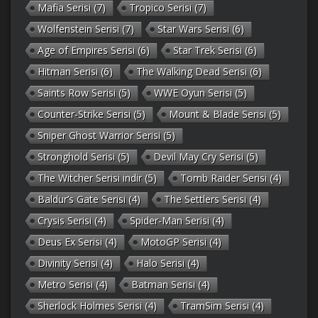
Mafia Serisi
(7)
Tropico Serisi
(7)
Wolfenstein Serisi
(7)
Star Wars Serisi
(6)
Age of Empires Serisi
(6)
Star Trek Serisi
(6)
Hitman Serisi
(6)
The Walking Dead Serisi
(6)
Saints Row Serisi
(5)
WWE Oyun Serisi
(5)
Counter-Strike Serisi
(5)
Mount & Blade Serisi
(5)
Sniper Ghost Warrior Serisi
(5)
Stronghold Serisi
(5)
Devil May Cry Serisi
(5)
The Witcher Serisi indir
(5)
Tomb Raider Serisi
(4)
Baldur’s Gate Serisi
(4)
The Settlers Serisi
(4)
Crysis Serisi
(4)
Spider-Man Serisi
(4)
Deus Ex Serisi
(4)
MotoGP Serisi
(4)
Divinity Serisi
(4)
Halo Serisi
(4)
Metro Serisi
(4)
Batman Serisi
(4)
Sherlock Holmes Serisi
(4)
TramSim Serisi
(4)