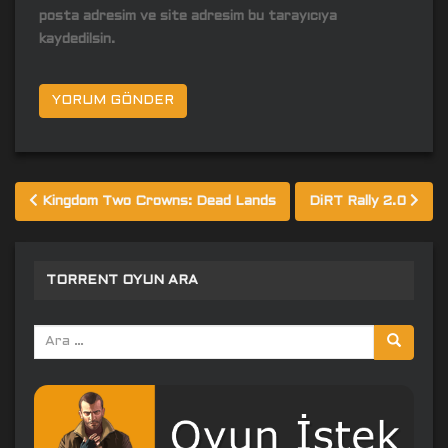
posta adresim ve site adresim bu tarayıcıya
kaydedilsin.
Yazı
Kingdom Two Crowns: Dead Lands
DiRT Rally 2.0
gezinmesi
TORRENT OYUN ARA
Arama
yap: