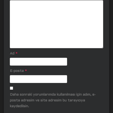
Ad
*
E-posta
*
Daha sonraki yorumlarımda kullanılması için adım, e-
posta adresim ve site adresim bu tarayıcıya
kaydedilsin.