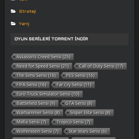
Strateji
Yarış
OYUN SERILERI TORRENT İNDIR
Assassin’s Creed Serisi
(25)
Need for Speed Serisi
(21)
Call of Duty Serisi
(17)
The Sims Serisi
(16)
PES Serisi
(16)
FIFA Serisi
(16)
Far Cry Serisi
(11)
Euro Truck Simulator Serisi
(10)
Battlefield Serisi
(9)
GTA Serisi
(8)
Warhammer Serisi
(8)
Sniper Elite Serisi
(8)
Mafia Serisi
(7)
Tropico Serisi
(7)
Wolfenstein Serisi
(7)
Star Wars Serisi
(6)