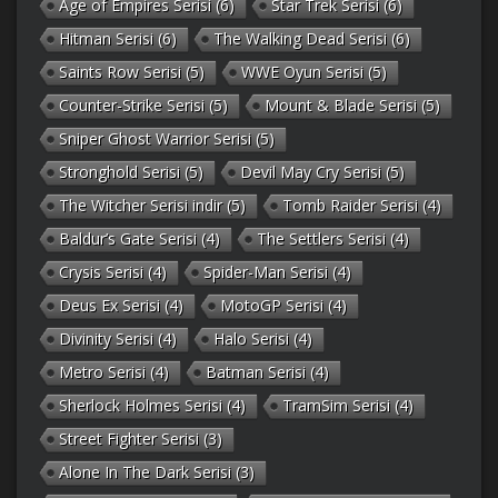
Age of Empires Serisi
(6)
Star Trek Serisi
(6)
Hitman Serisi
(6)
The Walking Dead Serisi
(6)
Saints Row Serisi
(5)
WWE Oyun Serisi
(5)
Counter-Strike Serisi
(5)
Mount & Blade Serisi
(5)
Sniper Ghost Warrior Serisi
(5)
Stronghold Serisi
(5)
Devil May Cry Serisi
(5)
The Witcher Serisi indir
(5)
Tomb Raider Serisi
(4)
Baldur’s Gate Serisi
(4)
The Settlers Serisi
(4)
Crysis Serisi
(4)
Spider-Man Serisi
(4)
Deus Ex Serisi
(4)
MotoGP Serisi
(4)
Divinity Serisi
(4)
Halo Serisi
(4)
Metro Serisi
(4)
Batman Serisi
(4)
Sherlock Holmes Serisi
(4)
TramSim Serisi
(4)
Street Fighter Serisi
(3)
Alone In The Dark Serisi
(3)