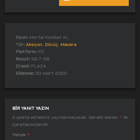
Oyun:
Mortal Kombat XL
Tür:
Aksiyon
,
Dövüş
,
Macera
Platform:
PC
Boyut:
36.7 GB
Crack:
PLAZA
Eklenme:
03 Mart 2020
BIR YANIT YAZIN
E-posta adresiniz yayınlanmayacak.
Gerekli alanlar
*
ile
işaretlenmişlerdir
Yorum
*