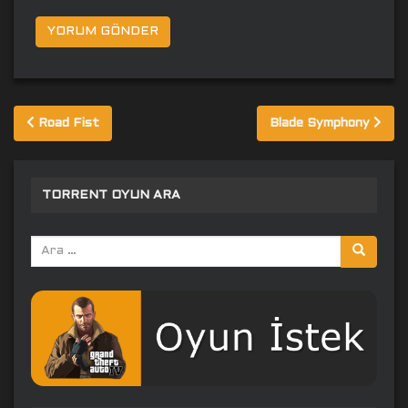
Yazı
Road Fist
Blade Symphony
gezinmesi
TORRENT OYUN ARA
Arama
yap: