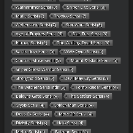
Warhammer Serisi
(8)
Sniper Elite Serisi
(8)
Mafia Serisi
(7)
Tropico Serisi
(7)
Wolfenstein Serisi
(7)
Star Wars Serisi
(6)
Age of Empires Serisi
(6)
Star Trek Serisi
(6)
Hitman Serisi
(6)
The Walking Dead Serisi
(6)
Saints Row Serisi
(5)
WWE Oyun Serisi
(5)
Counter-Strike Serisi
(5)
Mount & Blade Serisi
(5)
Sniper Ghost Warrior Serisi
(5)
Stronghold Serisi
(5)
Devil May Cry Serisi
(5)
The Witcher Serisi indir
(5)
Tomb Raider Serisi
(4)
Baldur’s Gate Serisi
(4)
The Settlers Serisi
(4)
Crysis Serisi
(4)
Spider-Man Serisi
(4)
Deus Ex Serisi
(4)
MotoGP Serisi
(4)
Divinity Serisi
(4)
Halo Serisi
(4)
Metro Serisi
(4)
Batman Serisi
(4)