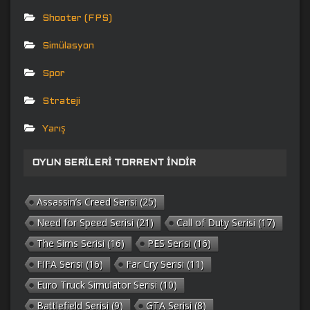
Shooter (FPS)
Simülasyon
Spor
Strateji
Yarış
OYUN SERILERI TORRENT İNDIR
Assassin’s Creed Serisi
(25)
Need for Speed Serisi
(21)
Call of Duty Serisi
(17)
The Sims Serisi
(16)
PES Serisi
(16)
FIFA Serisi
(16)
Far Cry Serisi
(11)
Euro Truck Simulator Serisi
(10)
Battlefield Serisi
(9)
GTA Serisi
(8)