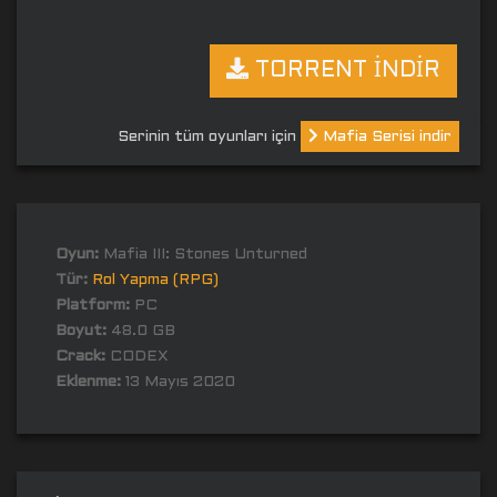
TORRENT İNDİR
Serinin tüm oyunları için
Mafia Serisi indir
Oyun:
Mafia III: Stones Unturned
Tür:
Rol Yapma (RPG)
Platform:
PC
Boyut:
48.0 GB
Crack:
CODEX
Eklenme:
13 Mayıs 2020