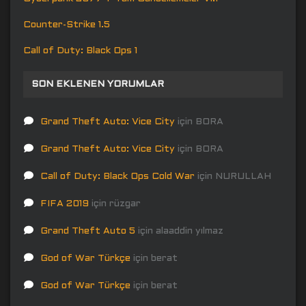
Counter-Strike 1.5
Call of Duty: Black Ops 1
SON EKLENEN YORUMLAR
Grand Theft Auto: Vice City
için
BORA
Grand Theft Auto: Vice City
için
BORA
Call of Duty: Black Ops Cold War
için
NURULLAH
FIFA 2019
için
rüzgar
Grand Theft Auto 5
için
alaaddin yılmaz
God of War Türkçe
için
berat
God of War Türkçe
için
berat