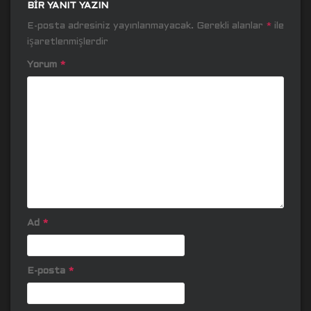
BIR YANIT YAZIN
E-posta adresiniz yayınlanmayacak.
Gerekli alanlar
*
ile
işaretlenmişlerdir
Yorum
*
Ad
*
E-posta
*