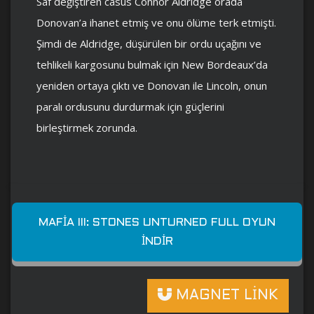
Saf değiştiren casus Connor Aldridge orada
Donovan’a ihanet etmiş ve onu ölüme terk etmişti.
Şimdi de Aldridge, düşürülen bir ordu uçağını ve
tehlikeli kargosunu bulmak için New Bordeaux’da
yeniden ortaya çıktı ve Donovan ile Lincoln, onun
paralı ordusunu durdurmak için güçlerini
birleştirmek zorunda.
MAFIA III: STONES UNTURNED FULL OYUN
İNDIR
MAGNET LİNK