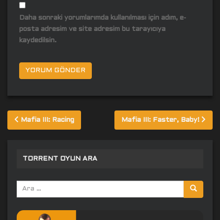
Daha sonraki yorumlarımda kullanılması için adım, e-
posta adresim ve site adresim bu tarayıcıya
kaydedilsin.
Yazı
Mafia III: Racing
Mafia III: Faster, Baby!
gezinmesi
TORRENT OYUN ARA
Arama
yap: