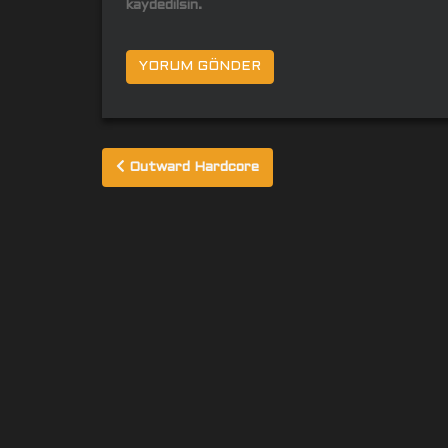
kaydedilsin.
Yazı
Outward Hardcore
gezinmesi