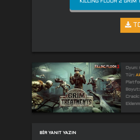
KILLING FLOOR 2 GRIM
TO
Oyun:
K
Tür:
A
Platfo
Boyut:
Crack:
Eklenm
BIR YANIT YAZIN