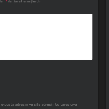
nlar
*
ile işaretlenmişlerdir
m, e-posta adresim ve site adresim bu tarayıcıya