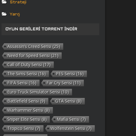
Strateji
Yarış
OYUN SERILERI TORRENT İNDIR
Assassin’s Creed Serisi
(25)
Need for Speed Serisi
(21)
Call of Duty Serisi
(17)
The Sims Serisi
(16)
PES Serisi
(16)
FIFA Serisi
(16)
Far Cry Serisi
(11)
Euro Truck Simulator Serisi
(10)
Battlefield Serisi
(9)
GTA Serisi
(8)
Warhammer Serisi
(8)
Sniper Elite Serisi
(8)
Mafia Serisi
(7)
Tropico Serisi
(7)
Wolfenstein Serisi
(7)