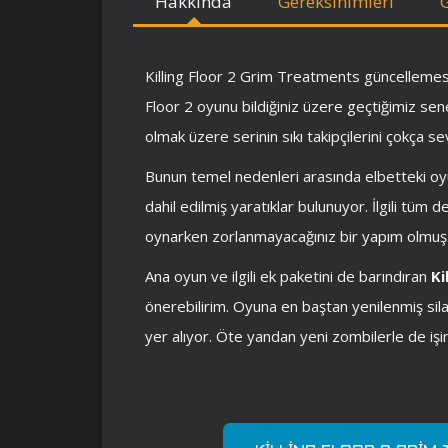
Hakkında
Gereksinimleri
Killing Floor 2 Grim Treatments güncellemesi il
Floor 2 oyunu bildiğiniz üzere geçtiğimiz sene
olmak üzere serinin sıkı takipçilerini çokça sev
Bunun temel nedenleri arasında elbetteki oy
dahil edilmiş yaratıklar bulunuyor. İlgili tüm 
oynarken zorlanmayacağınız bir yapım olmuş
Ana oyun ve ilgili ek paketini de barındıran
Ki
önerebilirim. Oyuna en baştan yenilenmiş silah
yer alıyor. Öte yandan yeni zombilerle de işi