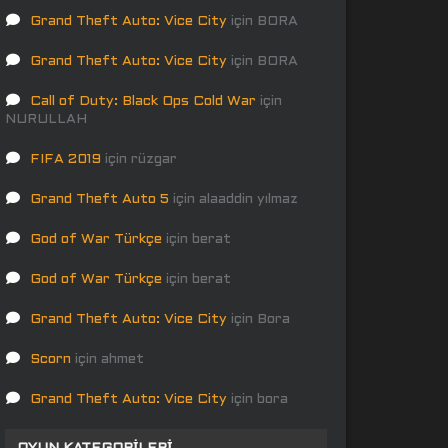
Grand Theft Auto: Vice City
için
BORA
Grand Theft Auto: Vice City
için
BORA
Call of Duty: Black Ops Cold War
için
NURULLAH
FIFA 2019
için
rüzgar
Grand Theft Auto 5
için
alaaddin yılmaz
God of War Türkçe
için
berat
God of War Türkçe
için
berat
Grand Theft Auto: Vice City
için
Bora
Scorn
için
ahmet
Grand Theft Auto: Vice City
için
bora