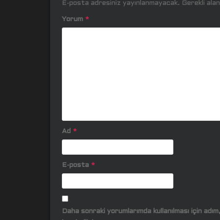
E-posta adresiniz yayınlanmayacak.
Gerekli ala
Yorum
*
Ad
*
E-posta
*
Daha sonraki yorumlarımda kullanılması için adı