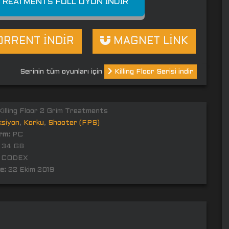
 TREATMENTS FULL OYUN İNDIR
RRENT İNDİR
MAGNET LİNK
Serinin tüm oyunları için
Killing Floor Serisi indir
illing Floor 2 Grim Treatments
ksiyon
,
Korku
,
Shooter (FPS)
rm:
PC
34 GB
CODEX
e:
22 Ekim 2019