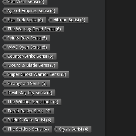
Star Wars Serisi
(6)
Age of Empires Serisi
(6)
Star Trek Serisi
(6)
Hitman Serisi
(6)
The Walking Dead Serisi
(6)
Saints Row Serisi
(5)
WWE Oyun Serisi
(5)
Counter-Strike Serisi
(5)
Mount & Blade Serisi
(5)
Sniper Ghost Warrior Serisi
(5)
Stronghold Serisi
(5)
Devil May Cry Serisi
(5)
The Witcher Serisi indir
(5)
Tomb Raider Serisi
(4)
Baldur’s Gate Serisi
(4)
The Settlers Serisi
(4)
Crysis Serisi
(4)