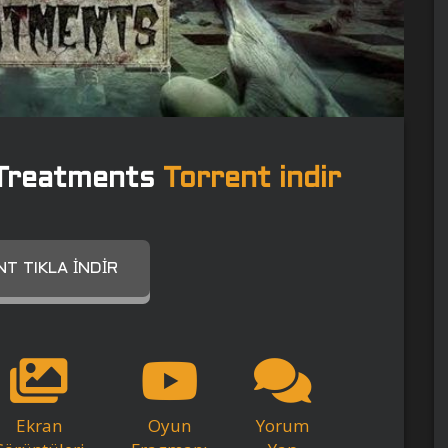
m Treatments
Torrent indir
T TIKLA İNDIR
Ekran
Oyun
Yorum