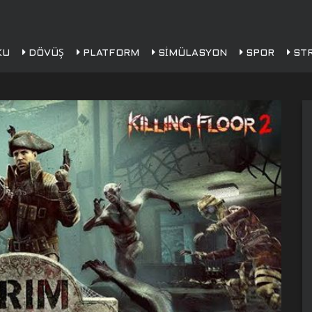
KU
DÖVÜŞ
PLATFORM
SIMÜLASYON
SPOR
STR