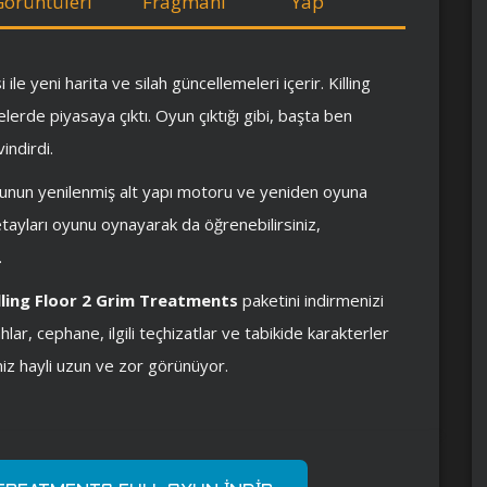
Görüntüleri
Fragmanı
Yap
e yeni harita ve silah güncellemeleri içerir. Killing
lerde piyasaya çıktı. Oyun çıktığı gibi, başta ben
indirdi.
unun yenilenmiş alt yapı motoru ve yeniden oyuna
detayları oyunu oynayarak da öğrenebilirsiniz,
.
lling Floor 2 Grim Treatments
paketini indirmenizi
lar, cephane, ilgili teçhizatlar ve tabikide karakterler
niz hayli uzun ve zor görünüyor.