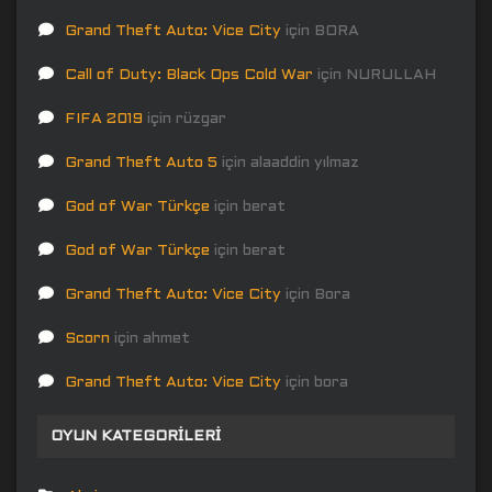
Grand Theft Auto: Vice City
için
BORA
Call of Duty: Black Ops Cold War
için
NURULLAH
FIFA 2019
için
rüzgar
Grand Theft Auto 5
için
alaaddin yılmaz
God of War Türkçe
için
berat
God of War Türkçe
için
berat
Grand Theft Auto: Vice City
için
Bora
Scorn
için
ahmet
Grand Theft Auto: Vice City
için
bora
OYUN KATEGORILERI