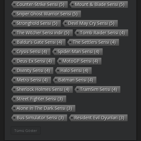
Counter-Strike Serisi
(5)
Mount & Blade Serisi
(5)
Sniper Ghost Warrior Serisi
(5)
Stronghold Serisi
(5)
Devil May Cry Serisi
(5)
The Witcher Serisi indir
(5)
Tomb Raider Serisi
(4)
Baldur’s Gate Serisi
(4)
The Settlers Serisi
(4)
Crysis Serisi
(4)
Spider-Man Serisi
(4)
Deus Ex Serisi
(4)
MotoGP Serisi
(4)
Divinity Serisi
(4)
Halo Serisi
(4)
Metro Serisi
(4)
Batman Serisi
(4)
Sherlock Holmes Serisi
(4)
TramSim Serisi
(4)
Street Fighter Serisi
(3)
Alone In The Dark Serisi
(3)
Bus Simulator Serisi
(3)
Resident Evil Oyunları
(3)
Gothic Serisi
(3)
Deponia Serisi
(3)
Tümü Göster
Unreal Serisi
(3)
Army Men Serisi
(3)