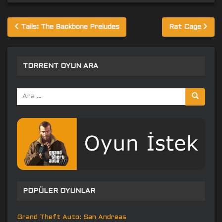
Yazı
Tails: The Backbone Preludes
Rat Cage
gezinmesi
TORRENT OYUN ARA
Arama
yap:
POPÜLER OYUNLAR
Grand Theft Auto: San Andreas