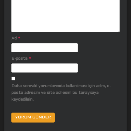
Ad
*
E-posta
*
Daha sonraki yorumlarımda kullanılması için adım, e-
posta adresim ve site adresim bu tarayıcıya
kaydedilsin.