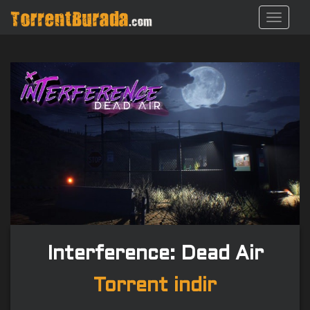
S
TOGGL
k
i
p
t
o
m
a
i
n
c
o
n
t
e
n
Interference: Dead Air
t
Torrent indir