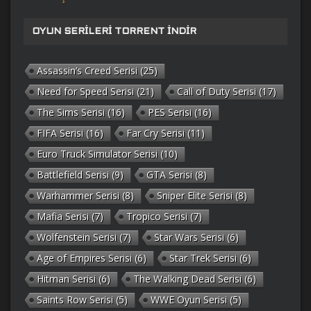
OYUN SERILERI TORRENT İNDIR
Assassin’s Creed Serisi
(25)
Need for Speed Serisi
(21)
Call of Duty Serisi
(17)
The Sims Serisi
(16)
PES Serisi
(16)
FIFA Serisi
(16)
Far Cry Serisi
(11)
Euro Truck Simulator Serisi
(10)
Battlefield Serisi
(9)
GTA Serisi
(8)
Warhammer Serisi
(8)
Sniper Elite Serisi
(8)
Mafia Serisi
(7)
Tropico Serisi
(7)
Wolfenstein Serisi
(7)
Star Wars Serisi
(6)
Age of Empires Serisi
(6)
Star Trek Serisi
(6)
Hitman Serisi
(6)
The Walking Dead Serisi
(6)
Saints Row Serisi
(5)
WWE Oyun Serisi
(5)