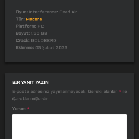
Oyun:
Interference: Dead Air
Tür:
Macera
Platform:
PC
Boyut:
1.50 GB
Crack:
GOLDBERG
Eklenme:
05 Şubat 2023
BIR YANIT YAZIN
E-posta adresiniz yayınlanmayacak.
Gerekli alanlar
*
ile
işaretlenmişlerdir
Yorum
*