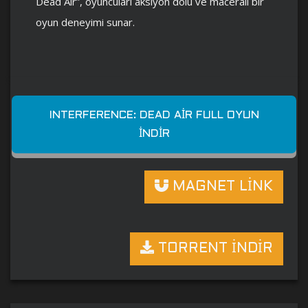
Dead Air”, oyuncuları aksiyon dolu ve maceralı bir
oyun deneyimi sunar.
INTERFERENCE: DEAD AIR FULL OYUN
İNDIR
MAGNET LİNK
TORRENT İNDİR