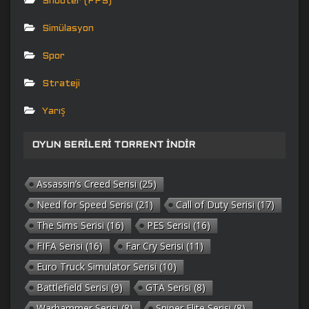
Shooter (FPS)
Simülasyon
Spor
Strateji
Yarış
OYUN SERILERI TORRENT İNDIR
Assassin’s Creed Serisi
(25)
Need for Speed Serisi
(21)
Call of Duty Serisi
(17)
The Sims Serisi
(16)
PES Serisi
(16)
FIFA Serisi
(16)
Far Cry Serisi
(11)
Euro Truck Simulator Serisi
(10)
Battlefield Serisi
(9)
GTA Serisi
(8)
Warhammer Serisi
(8)
Sniper Elite Serisi
(8)