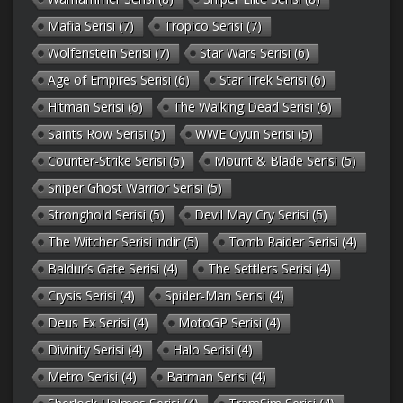
Mafia Serisi
(7)
Tropico Serisi
(7)
Wolfenstein Serisi
(7)
Star Wars Serisi
(6)
Age of Empires Serisi
(6)
Star Trek Serisi
(6)
Hitman Serisi
(6)
The Walking Dead Serisi
(6)
Saints Row Serisi
(5)
WWE Oyun Serisi
(5)
Counter-Strike Serisi
(5)
Mount & Blade Serisi
(5)
Sniper Ghost Warrior Serisi
(5)
Stronghold Serisi
(5)
Devil May Cry Serisi
(5)
The Witcher Serisi indir
(5)
Tomb Raider Serisi
(4)
Baldur’s Gate Serisi
(4)
The Settlers Serisi
(4)
Crysis Serisi
(4)
Spider-Man Serisi
(4)
Deus Ex Serisi
(4)
MotoGP Serisi
(4)
Divinity Serisi
(4)
Halo Serisi
(4)
Metro Serisi
(4)
Batman Serisi
(4)