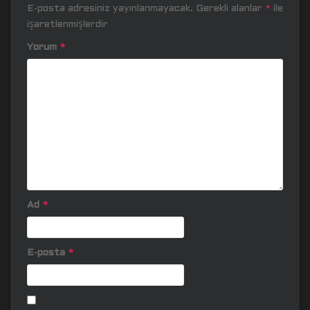
E-posta adresiniz yayınlanmayacak.
Gerekli alanlar
*
ile
işaretlenmişlerdir
Yorum
*
Ad
*
E-posta
*