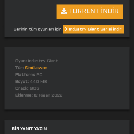
TORRENT İNDİR
Serinin tüm oyunları için
Industry Giant Serisi indir
Oyun:
Industry Giant
Tür:
Simülasyon
Platform:
PC
Boyut:
440 MB
Crack:
GOG
Eklenme:
12 Nisan 2022
BIR YANIT YAZIN