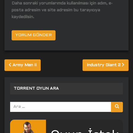
Daha sonraki yorumlarımda kullanılması için adım, e-
posta adresim ve site adresim bu tarayıcıya
kaydedilsin.
Yazı
Army Men II
Industry Giant 2
gezinmesi
TORRENT OYUN ARA
Arama
yap: