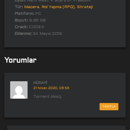
Oyun:
Hard West + Scars of Freedom
Tür:
Macera
,
Rol Yapma (RPG)
,
Strateji
Platform:
PC
Boyut:
6.95 GB
Crack:
CODEX
Eklenme:
24 Mayıs 2019
Yorumlar
HÜDAYI
21 Nisan 2020, 09:58
Torrent ölmüş
YANITLA