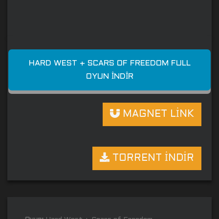
HARD WEST + SCARS OF FREEDOM FULL
OYUN İNDIR
MAGNET LİNK
TORRENT İNDİR