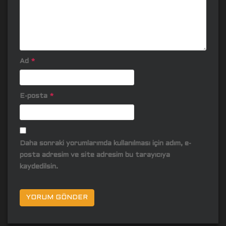
Ad
*
E-posta
*
Daha sonraki yorumlarımda kullanılması için adım, e-
posta adresim ve site adresim bu tarayıcıya
kaydedilsin.