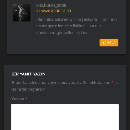
MELIKSAH_2006
21 Nisan 2020, 12:02
Merhaba bildirim için teşekkürler, torrent
ve magnet indirme linkleri CODEX
sürümüne güncellenmiştir.
YANITLA
BIR YANIT YAZIN
E-posta adresiniz yayınlanmayacak.
Gerekli alanlar
*
ile
işaretlenmişlerdir
Yorum
*