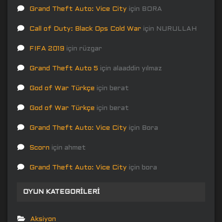
Grand Theft Auto: Vice City
için
BORA
Call of Duty: Black Ops Cold War
için
NURULLAH
FIFA 2019
için
rüzgar
Grand Theft Auto 5
için
alaaddin yılmaz
God of War Türkçe
için
berat
God of War Türkçe
için
berat
Grand Theft Auto: Vice City
için
Bora
Scorn
için
ahmet
Grand Theft Auto: Vice City
için
bora
OYUN KATEGORILERI
Aksiyon