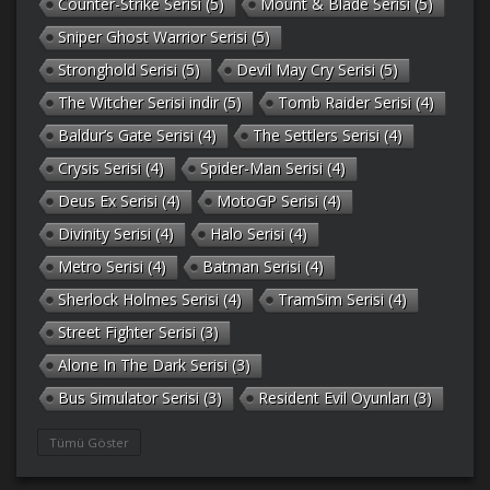
Counter-Strike Serisi
(5)
Mount & Blade Serisi
(5)
Sniper Ghost Warrior Serisi
(5)
Stronghold Serisi
(5)
Devil May Cry Serisi
(5)
The Witcher Serisi indir
(5)
Tomb Raider Serisi
(4)
Baldur’s Gate Serisi
(4)
The Settlers Serisi
(4)
Crysis Serisi
(4)
Spider-Man Serisi
(4)
Deus Ex Serisi
(4)
MotoGP Serisi
(4)
Divinity Serisi
(4)
Halo Serisi
(4)
Metro Serisi
(4)
Batman Serisi
(4)
Sherlock Holmes Serisi
(4)
TramSim Serisi
(4)
Street Fighter Serisi
(3)
Alone In The Dark Serisi
(3)
Bus Simulator Serisi
(3)
Resident Evil Oyunları
(3)
Gothic Serisi
(3)
Deponia Serisi
(3)
Tümü Göster
Unreal Serisi
(3)
Army Men Serisi
(3)