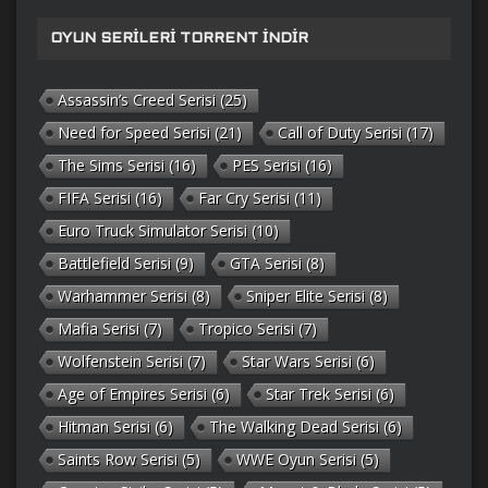
OYUN SERILERI TORRENT İNDIR
Assassin’s Creed Serisi
(25)
Need for Speed Serisi
(21)
Call of Duty Serisi
(17)
The Sims Serisi
(16)
PES Serisi
(16)
FIFA Serisi
(16)
Far Cry Serisi
(11)
Euro Truck Simulator Serisi
(10)
Battlefield Serisi
(9)
GTA Serisi
(8)
Warhammer Serisi
(8)
Sniper Elite Serisi
(8)
Mafia Serisi
(7)
Tropico Serisi
(7)
Wolfenstein Serisi
(7)
Star Wars Serisi
(6)
Age of Empires Serisi
(6)
Star Trek Serisi
(6)
Hitman Serisi
(6)
The Walking Dead Serisi
(6)
Saints Row Serisi
(5)
WWE Oyun Serisi
(5)