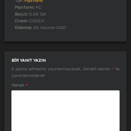
Tür:
Platform
Platform:
PC
Boyut:
5.86 GB
Crack:
CODEX
Eklenme:
26 Haziran 2021
BIR YANIT YAZIN
E-posta adresiniz yayınlanmayacak.
Gerekli alanlar
*
ile
işaretlenmişlerdir
Yorum
*