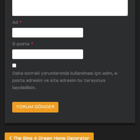
Ad
*
E-posta
*
Daha sonraki yorumlarımda kullanılması için adım, e-
posta adresim ve site adresim bu tarayıcıya
kaydedilsin.
Yazı
The Sims 4 Dream Home Decorator