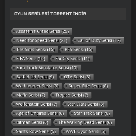
OYUN SERILERI TORRENT İNDIR
Assassin’s Creed Serisi
(25)
Need for Speed Serisi
(21)
Call of Duty Serisi
(17)
The Sims Serisi
(16)
PES Serisi
(16)
FIFA Serisi
(16)
Far Cry Serisi
(11)
Euro Truck Simulator Serisi
(10)
Battlefield Serisi
(9)
GTA Serisi
(8)
Warhammer Serisi
(8)
Sniper Elite Serisi
(8)
Mafia Serisi
(7)
Tropico Serisi
(7)
Wolfenstein Serisi
(7)
Star Wars Serisi
(6)
Age of Empires Serisi
(6)
Star Trek Serisi
(6)
Hitman Serisi
(6)
The Walking Dead Serisi
(6)
Saints Row Serisi
(5)
WWE Oyun Serisi
(5)