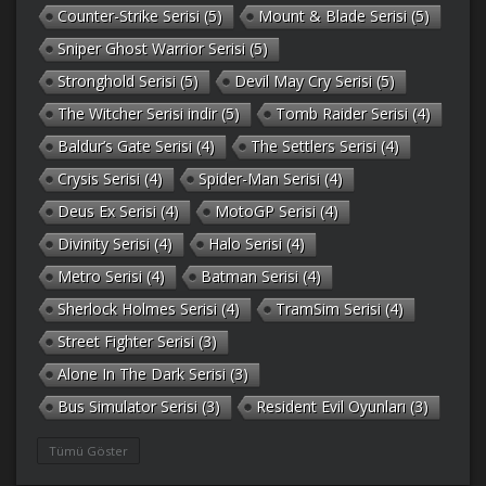
Counter-Strike Serisi
(5)
Mount & Blade Serisi
(5)
Sniper Ghost Warrior Serisi
(5)
Stronghold Serisi
(5)
Devil May Cry Serisi
(5)
The Witcher Serisi indir
(5)
Tomb Raider Serisi
(4)
Baldur’s Gate Serisi
(4)
The Settlers Serisi
(4)
Crysis Serisi
(4)
Spider-Man Serisi
(4)
Deus Ex Serisi
(4)
MotoGP Serisi
(4)
Divinity Serisi
(4)
Halo Serisi
(4)
Metro Serisi
(4)
Batman Serisi
(4)
Sherlock Holmes Serisi
(4)
TramSim Serisi
(4)
Street Fighter Serisi
(3)
Alone In The Dark Serisi
(3)
Bus Simulator Serisi
(3)
Resident Evil Oyunları
(3)
Gothic Serisi
(3)
Deponia Serisi
(3)
Tümü Göster
Unreal Serisi
(3)
Army Men Serisi
(3)