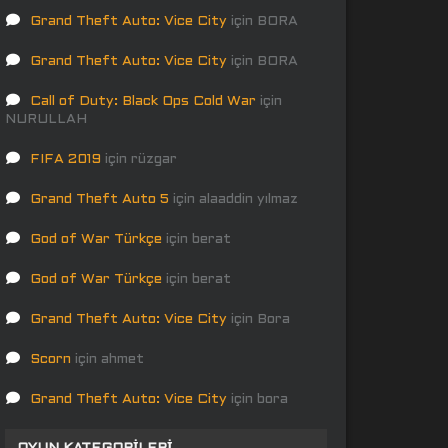
Grand Theft Auto: Vice City
için
BORA
Grand Theft Auto: Vice City
için
BORA
Call of Duty: Black Ops Cold War
için
NURULLAH
FIFA 2019
için
rüzgar
Grand Theft Auto 5
için
alaaddin yılmaz
God of War Türkçe
için
berat
God of War Türkçe
için
berat
Grand Theft Auto: Vice City
için
Bora
Scorn
için
ahmet
Grand Theft Auto: Vice City
için
bora