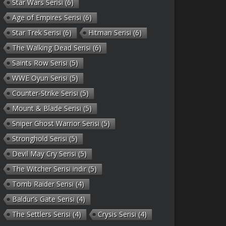
Star Wars Serisi
(6)
Age of Empires Serisi
(6)
Star Trek Serisi
(6)
Hitman Serisi
(6)
The Walking Dead Serisi
(6)
Saints Row Serisi
(5)
WWE Oyun Serisi
(5)
Counter-Strike Serisi
(5)
Mount & Blade Serisi
(5)
Sniper Ghost Warrior Serisi
(5)
Stronghold Serisi
(5)
Devil May Cry Serisi
(5)
The Witcher Serisi indir
(5)
Tomb Raider Serisi
(4)
Baldur’s Gate Serisi
(4)
The Settlers Serisi
(4)
Crysis Serisi
(4)