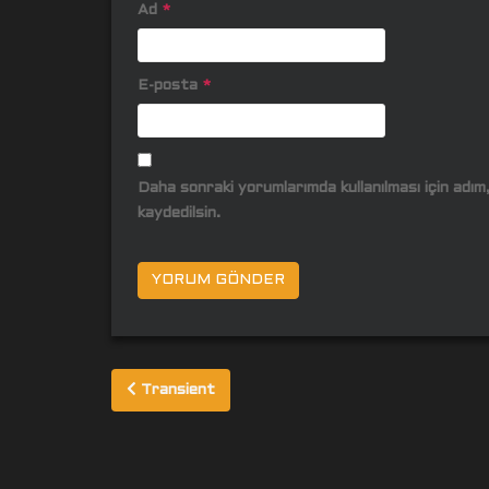
Ad
*
E-posta
*
Daha sonraki yorumlarımda kullanılması için adı
kaydedilsin.
Yazı
Transient
gezinmesi