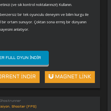
inizi (ve sık kontrol noktalarınızı!) Kullanın.
 benzersiz bir tek oyunculu deneyim ve bilim kurgu ile
l bir ortam sunuyor. Çoktan sona ermiş bir dünyanın
kayesini anlatıyor.
R FULL OYUN İNDIR
RRENT İNDİR
MAGNET LİNK
hostrunner
ksiyon
,
Shooter (FPS)