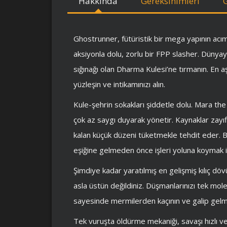
Hakkında
Gereksinimleri
Ghostrunner, fütüristik bir mega yapının acı
aksiyonla dolu, zorlu bir FPP slasher. Dünyay
sığınağı olan Dharma Kulesi’ne tırmanın. En a
yüzleşin ve intikamınızı alın.
Kule-şehrin sokakları şiddetle dolu. Mara th
çok az saygı duyarak yönetir. Kaynaklar zayıf
kalan küçük düzeni tüketmekle tehdit eder. Be
eşiğine gelmeden önce işleri yoluna koymak iç
Şimdiye kadar yaratılmış en gelişmiş kılıç d
asla üstün değildiniz. Düşmanlarınızı tek molek
sayesinde mermilerden kaçının ve galip gelmek 
Tek vuruşta öldürme mekaniği, savaşı hızlı v