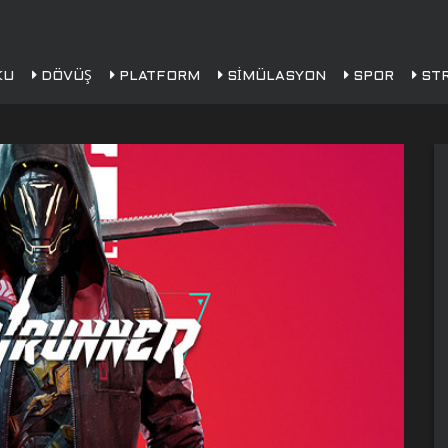
KU
DÖVÜŞ
PLATFORM
SIMÜLASYON
SPOR
STR