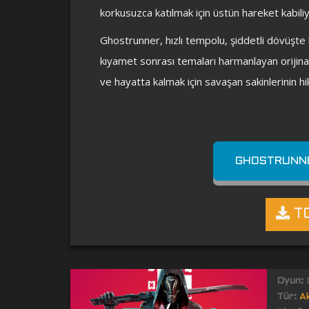
korkusuzca katılmak için üstün hareket kabiliyet
Ghostrunner, hızlı tempolu, şiddetli dövüşte
kıyamet sonrası temaları harmanlayan orijina
ve hayatta kalmak için savaşan sakinlerinin hi
GHOSTRUNNE
TO
Oyun:
G
Tür:
A