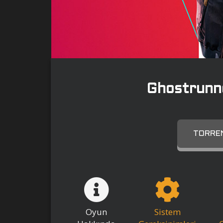
Ghostrun
TORREN
Oyun
Sistem