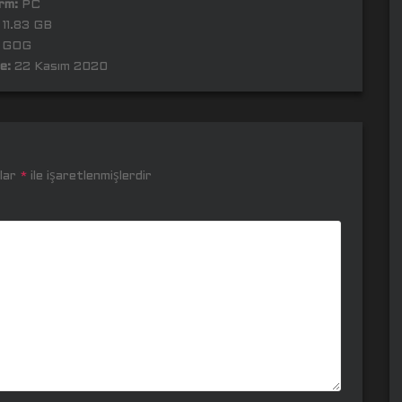
rm:
PC
11.83 GB
GOG
e:
22 Kasım 2020
nlar
*
ile işaretlenmişlerdir