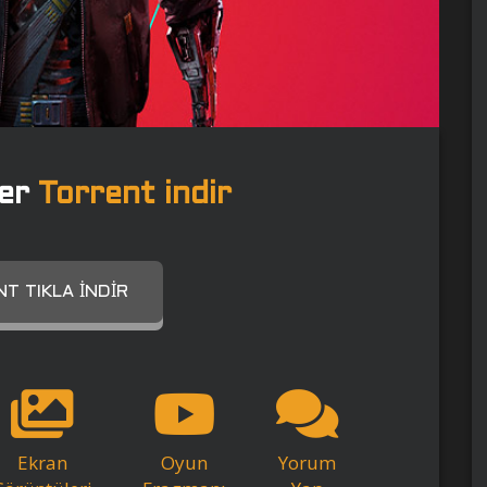
ner
Torrent indir
T TIKLA İNDIR
Ekran
Oyun
Yorum