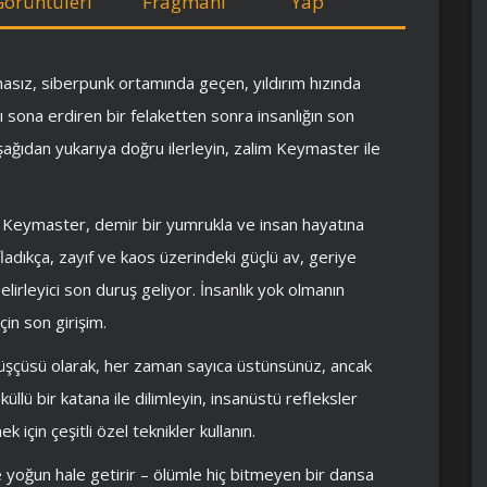
Görüntüleri
Fragmanı
Yap
masız, siberpunk ortamında geçen, yıldırım hızında
ı sona erdiren bir felaketten sonra insanlığın son
şağıdan yukarıya doğru ilerleyin, zalim Keymaster ile
e Keymaster, demir bir yumrukla ve insan hayatına
ladıkça, zayıf ve kaos üzerindeki güçlü av, geriye
lirleyici son duruş geliyor. İnsanlık yok olmanın
in son girişim.
övüşçüsü olarak, her zaman sayıca üstünsünüz, ancak
üllü bir katana ile dilimleyin, insanüstü refleksler
için çeşitli özel teknikler kullanın.
e yoğun hale getirir – ölümle hiç bitmeyen bir dansa