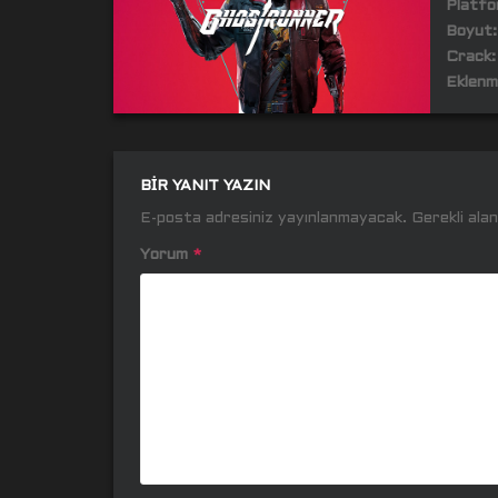
Platfo
Boyut:
Crack:
Eklenm
BIR YANIT YAZIN
E-posta adresiniz yayınlanmayacak.
Gerekli ala
Yorum
*