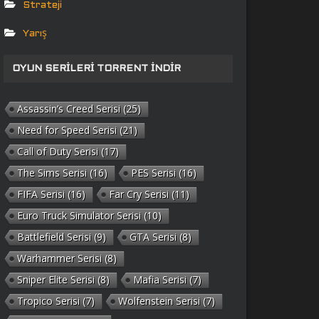
Strateji
Yarış
OYUN SERILERI TORRENT İNDIR
Assassin’s Creed Serisi
(25)
Need for Speed Serisi
(21)
Call of Duty Serisi
(17)
The Sims Serisi
(16)
PES Serisi
(16)
FIFA Serisi
(16)
Far Cry Serisi
(11)
Euro Truck Simulator Serisi
(10)
Battlefield Serisi
(9)
GTA Serisi
(8)
Warhammer Serisi
(8)
Sniper Elite Serisi
(8)
Mafia Serisi
(7)
Tropico Serisi
(7)
Wolfenstein Serisi
(7)