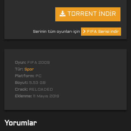
TORRENT İNDİR
Serinin tüm oyunları için
FIFA Serisi indir
Oyun:
FIFA 2009
Tür:
Spor
Platform:
PC
Boyut:
5.53 GB
Crack:
RELOADED
Eklenme:
11 Mayıs 2019
Yorumlar