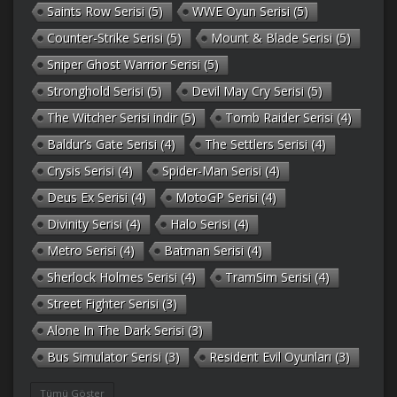
Saints Row Serisi
(5)
WWE Oyun Serisi
(5)
Counter-Strike Serisi
(5)
Mount & Blade Serisi
(5)
Sniper Ghost Warrior Serisi
(5)
Stronghold Serisi
(5)
Devil May Cry Serisi
(5)
The Witcher Serisi indir
(5)
Tomb Raider Serisi
(4)
Baldur’s Gate Serisi
(4)
The Settlers Serisi
(4)
Crysis Serisi
(4)
Spider-Man Serisi
(4)
Deus Ex Serisi
(4)
MotoGP Serisi
(4)
Divinity Serisi
(4)
Halo Serisi
(4)
Metro Serisi
(4)
Batman Serisi
(4)
Sherlock Holmes Serisi
(4)
TramSim Serisi
(4)
Street Fighter Serisi
(3)
Alone In The Dark Serisi
(3)
Bus Simulator Serisi
(3)
Resident Evil Oyunları
(3)
Gothic Serisi
(3)
Deponia Serisi
(3)
Tümü Göster