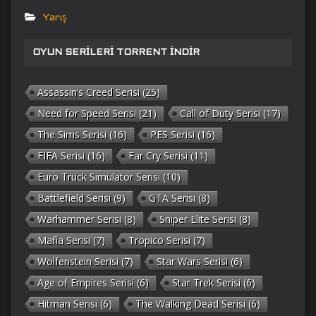
Yarış
OYUN SERILERI TORRENT İNDIR
Assassin’s Creed Serisi
(25)
Need for Speed Serisi
(21)
Call of Duty Serisi
(17)
The Sims Serisi
(16)
PES Serisi
(16)
FIFA Serisi
(16)
Far Cry Serisi
(11)
Euro Truck Simulator Serisi
(10)
Battlefield Serisi
(9)
GTA Serisi
(8)
Warhammer Serisi
(8)
Sniper Elite Serisi
(8)
Mafia Serisi
(7)
Tropico Serisi
(7)
Wolfenstein Serisi
(7)
Star Wars Serisi
(6)
Age of Empires Serisi
(6)
Star Trek Serisi
(6)
Hitman Serisi
(6)
The Walking Dead Serisi
(6)