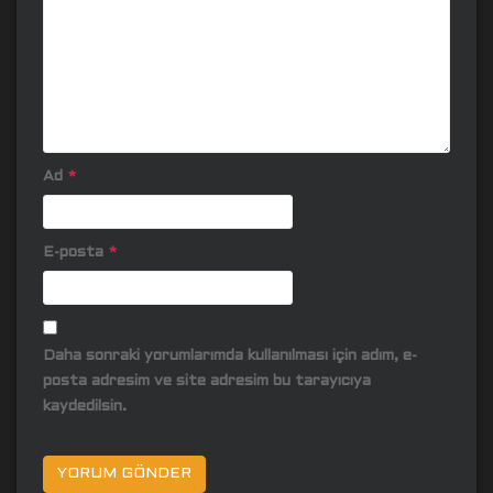
Ad
*
E-posta
*
Daha sonraki yorumlarımda kullanılması için adım, e-
posta adresim ve site adresim bu tarayıcıya
kaydedilsin.