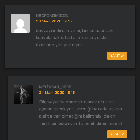
NECRONOMICON
23 Mart 2020, 12:54
dosyayı indirdim ve açtım ama, cracki
kopyalamak istediğim zaman, diskin
üzerinde yer yok diyor.
YANITLA
MELIKSAH_2006
24 Mart 2020, 15:18
Bilgisayarda yönetici olarak oturum
açman gerekiyor. Verdiği hatada açıkça
diskte yer olmadığını belirtmiş, diskin
farklı bir bölümüne kurarak dener misin?
YANITLA