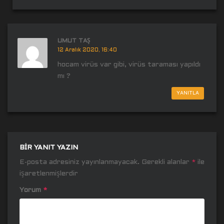
UMUT TAŞ
12 Aralık 2020, 16:40
hocam virüs var gibi, virüs taraması yapıldı
mı ?
YANITLA
BIR YANIT YAZIN
E-posta adresiniz yayınlanmayacak.
Gerekli alanlar
*
ile
işaretlenmişlerdir
Yorum
*