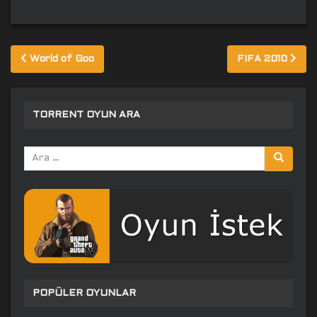
Yazı
World of Goo
FIFA 2010
gezinmesi
TORRENT OYUN ARA
Arama
yap:
POPÜLER OYUNLAR