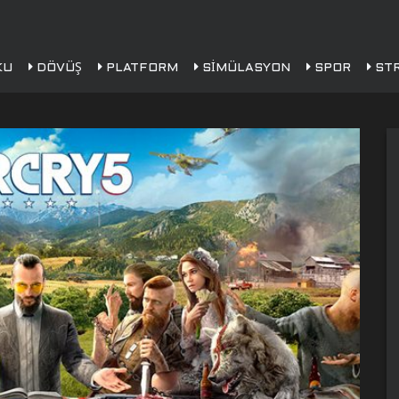
KU
DÖVÜŞ
PLATFORM
SIMÜLASYON
SPOR
STR