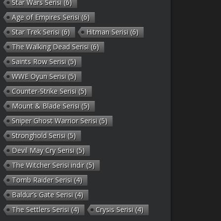
Star Wars Serisi
(6)
Age of Empires Serisi
(6)
Star Trek Serisi
(6)
Hitman Serisi
(6)
The Walking Dead Serisi
(6)
Saints Row Serisi
(5)
WWE Oyun Serisi
(5)
Counter-Strike Serisi
(5)
Mount & Blade Serisi
(5)
Sniper Ghost Warrior Serisi
(5)
Stronghold Serisi
(5)
Devil May Cry Serisi
(5)
The Witcher Serisi indir
(5)
Tomb Raider Serisi
(4)
Baldur’s Gate Serisi
(4)
The Settlers Serisi
(4)
Crysis Serisi
(4)