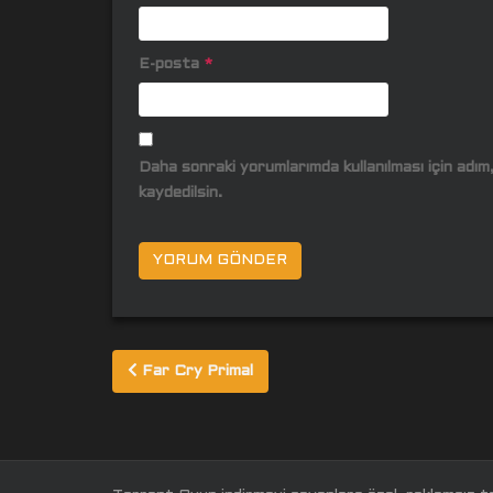
E-posta
*
Daha sonraki yorumlarımda kullanılması için adı
kaydedilsin.
Yazı
Far Cry Primal
gezinmesi