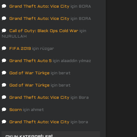
Grand Theft Auto: Vice City
için
BORA
Grand Theft Auto: Vice City
için
BORA
Call of Duty: Black Ops Cold War
için
NURULLAH
FIFA 2019
için
rüzgar
Grand Theft Auto 5
için
alaaddin yılmaz
God of War Türkçe
için
berat
God of War Türkçe
için
berat
Grand Theft Auto: Vice City
için
Bora
Scorn
için
ahmet
Grand Theft Auto: Vice City
için
bora