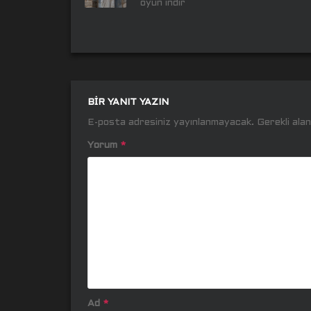
oyun indir
BIR YANIT YAZIN
E-posta adresiniz yayınlanmayacak.
Gerekli ala
Yorum
*
Ad
*