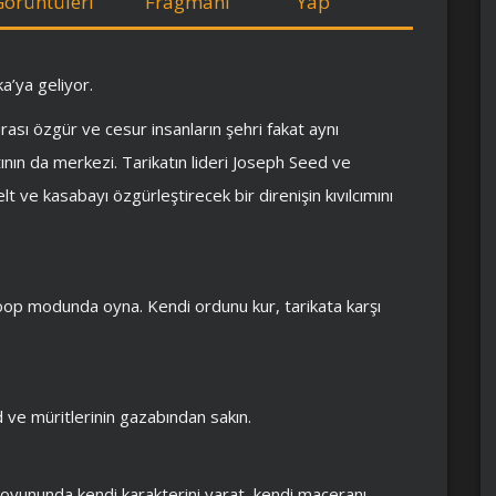
Görüntüleri
Fragmanı
Yap
a’ya geliyor.
sı özgür ve cesur insanların şehri fakat aynı
ının da merkezi. Tarikatın lideri Joseph Seed ve
lt ve kasabayı özgürleştirecek bir direnişin kıvılcımını
p modunda oyna. Kendi ordunu kur, tarikata karşı
 ve müritlerinin gazabından sakın.
ry oyununda kendi karakterini yarat, kendi maceranı