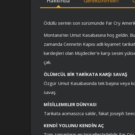
Hakkında
Gereksinimleri
Ödüllü serinin son sürümünde Far Cry Amerik
Montana’nın Umut Kasabasına hoş geldin. Bura
zamanda Cennetin Kapısı adlı kıyamet tarikat
kardeşleri olan Müjdeciler’e karşı sesini yükse
çak.
ÖLÜMCÜL BİR TARİKATA KARŞI SAVAŞ
Özgür Umut Kasabasında tek başına veya koo
savaş.
MİSİLLEMELER DÜNYASI
Tarikata acımasızca saldır, fakat Joseph Seed
KENDİ YOLUNU KENDİN AÇ
Tüm zamanların en kişiselleştirilebilir Far C