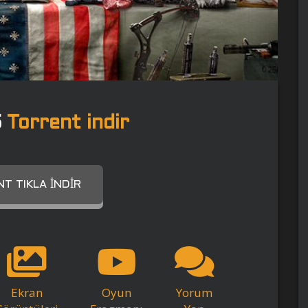
5
Torrent indir
T TIKLA İNDIR
Ekran
Oyun
Yorum