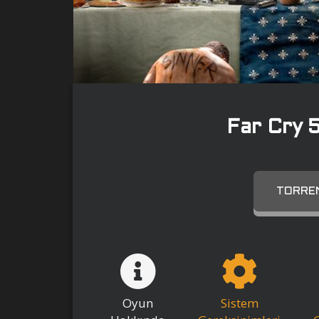
Far Cry 
TORREN
Oyun
Sistem