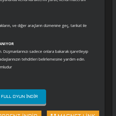
ların, ve diğer araçların dümenine geç, tarikat ile
ANIYOR
n. Düşmanlarınızı sadece onlara bakarak işaretleyip
adaşlarınızın tehditleri belirlemesine yardım edin.
umludur
 FULL OYUN İNDIR