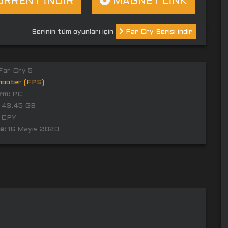
RRENT İNDİR
MAGNET LİNK
Serinin tüm oyunları için
Far Cry Serisi indir
ar Cry 5
hooter (FPS)
rm:
PC
43.45 GB
CPY
e:
16 Mayıs 2020