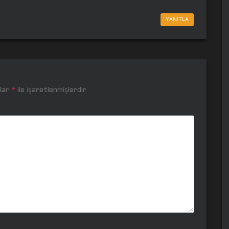
YANITLA
nlar
*
ile işaretlenmişlerdir