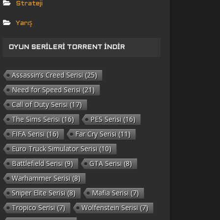
Strateji
Yarış
OYUN SERILERI TORRENT İNDIR
Assassin’s Creed Serisi
(25)
Need for Speed Serisi
(21)
Call of Duty Serisi
(17)
The Sims Serisi
(16)
PES Serisi
(16)
FIFA Serisi
(16)
Far Cry Serisi
(11)
Euro Truck Simulator Serisi
(10)
Battlefield Serisi
(9)
GTA Serisi
(8)
Warhammer Serisi
(8)
Sniper Elite Serisi
(8)
Mafia Serisi
(7)
Tropico Serisi
(7)
Wolfenstein Serisi
(7)