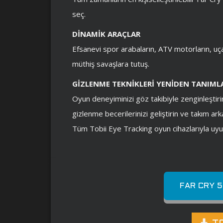
seç.
DİNAMİK ARAÇLAR
Efsanevi spor arabaların, ATV motorların, uçak
müthiş savaşlara tutuş.
GİZLENME TEKNİKLERİ YENİDEN TANIML
Oyun deneyiminizi göz takibiyle zenginleştiri
gizlenme becerilerinizi geliştirin ve takım ark
Tüm Tobii Eye Tracking oyun cihazlarıyla uy
FAR CRY 5