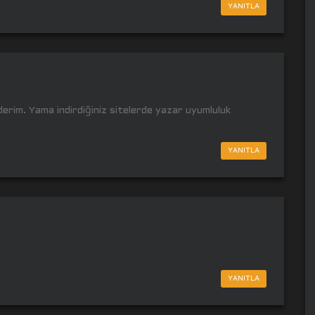
YANITLA
erim. Yama indirdiğiniz sitelerde yazar uyumluluk
YANITLA
YANITLA