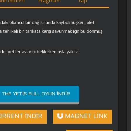
Görüntüleri
Fragmanı
Yap
daki ölümcül bir dağ sırtında kaybolmuşken, alet
 tehlikeli bir tarikata karşı savunmak için bu donmuş
, yetiler avlarını beklerken asla yalnız
F THE YETIS FULL OYUN İNDIR
RRENT İNDİR
MAGNET LİNK