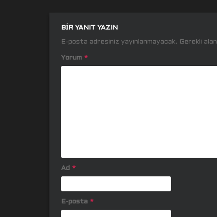
BIR YANIT YAZIN
E-posta adresiniz yayınlanmayacak.
Gerekli ala
Yorum
*
Ad
*
E-posta
*