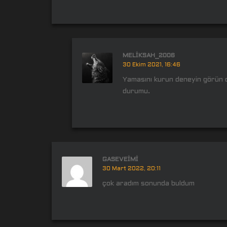
MELIKSAH_2006
30 Ekim 2021, 16:46
Yamasını kurun deneyin görün d
durumu.
GASEVEIMI
30 Mart 2022, 20:11
çok aradım sonunda buldum