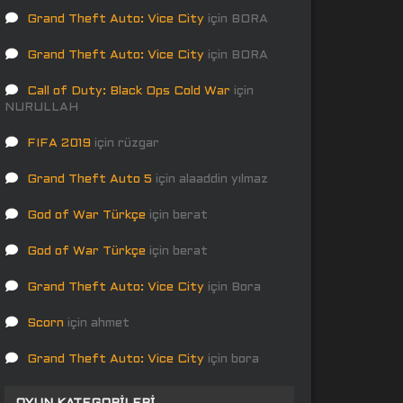
Grand Theft Auto: Vice City
için
BORA
Grand Theft Auto: Vice City
için
BORA
Call of Duty: Black Ops Cold War
için
NURULLAH
FIFA 2019
için
rüzgar
Grand Theft Auto 5
için
alaaddin yılmaz
God of War Türkçe
için
berat
God of War Türkçe
için
berat
Grand Theft Auto: Vice City
için
Bora
Scorn
için
ahmet
Grand Theft Auto: Vice City
için
bora