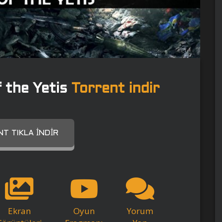
f the Yetis
Torrent indir
T TIKLA İNDIR
Ekran
Oyun
Yorum