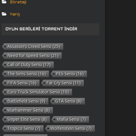
Strateji
Yarış
OYUN SERILERI TORRENT İNDIR
Assassin’s Creed Serisi
(25)
Need for Speed Serisi
(21)
Call of Duty Serisi
(17)
The Sims Serisi
(16)
PES Serisi
(16)
FIFA Serisi
(16)
Far Cry Serisi
(11)
Euro Truck Simulator Serisi
(10)
Battlefield Serisi
(9)
GTA Serisi
(8)
Warhammer Serisi
(8)
Sniper Elite Serisi
(8)
Mafia Serisi
(7)
Tropico Serisi
(7)
Wolfenstein Serisi
(7)