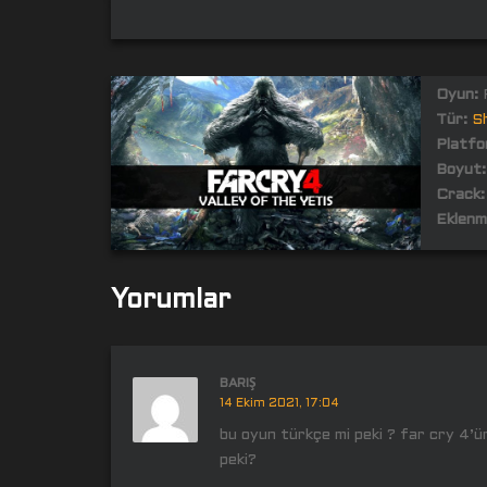
Oyun:
F
Tür:
S
Platfo
Boyut:
Crack:
Eklenm
Yorumlar
BARIŞ
14 Ekim 2021, 17:04
bu oyun türkçe mi peki ? far cry 4’
peki?