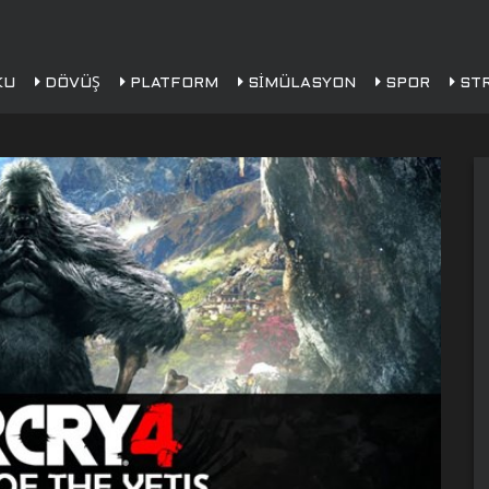
KU
DÖVÜŞ
PLATFORM
SIMÜLASYON
SPOR
STR