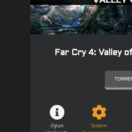
Far Cry 4: Valley o
TORREN
Oyun
Sistem