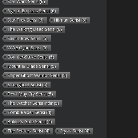
Star Wars Serisi
(6)
Age of Empires Serisi
(6)
Star Trek Serisi
(6)
Hitman Serisi
(6)
The Walking Dead Serisi
(6)
Saints Row Serisi
(5)
WWE Oyun Serisi
(5)
Counter-Strike Serisi
(5)
Mount & Blade Serisi
(5)
Sniper Ghost Warrior Serisi
(5)
Stronghold Serisi
(5)
Devil May Cry Serisi
(5)
The Witcher Serisi indir
(5)
Tomb Raider Serisi
(4)
Baldur’s Gate Serisi
(4)
The Settlers Serisi
(4)
Crysis Serisi
(4)