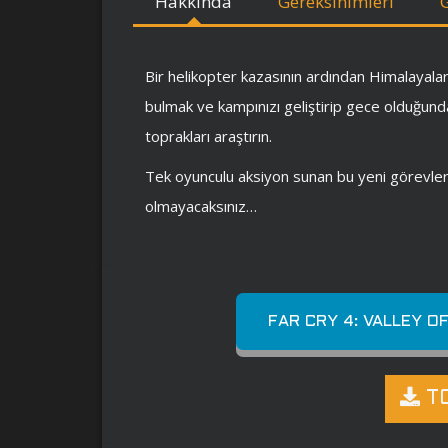
Hakkında
Gereksinimleri
Bir helikopter kazasının ardından Himalayalar
bulmak ve kampınızı geliştirip gece olduğunda
toprakları araştırın.
Tek oyunculu aksiyon sunan bu yeni görevlerde
olmayacaksınız…
FAR CRY 4: VALLEY O
TO