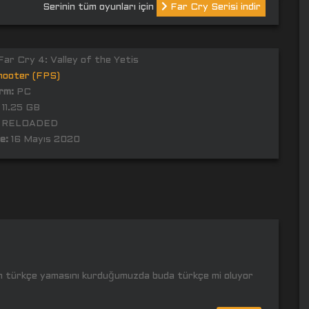
Serinin tüm oyunları için
Far Cry Serisi indir
ar Cry 4: Valley of the Yetis
hooter (FPS)
rm:
PC
11.25 GB
RELOADED
e:
16 Mayıs 2020
ün türkçe yamasını kurduğumuzda buda türkçe mi oluyor