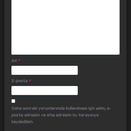
Ad
*
E-posta
*
Daha sonraki yorumlarımda kullanılması için adım, e-
posta adresim ve site adresim bu tarayıcıya
kaydedilsin.