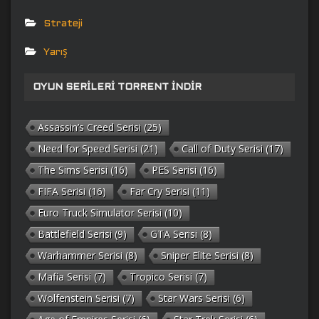
Strateji
Yarış
OYUN SERILERI TORRENT İNDIR
Assassin’s Creed Serisi
(25)
Need for Speed Serisi
(21)
Call of Duty Serisi
(17)
The Sims Serisi
(16)
PES Serisi
(16)
FIFA Serisi
(16)
Far Cry Serisi
(11)
Euro Truck Simulator Serisi
(10)
Battlefield Serisi
(9)
GTA Serisi
(8)
Warhammer Serisi
(8)
Sniper Elite Serisi
(8)
Mafia Serisi
(7)
Tropico Serisi
(7)
Wolfenstein Serisi
(7)
Star Wars Serisi
(6)