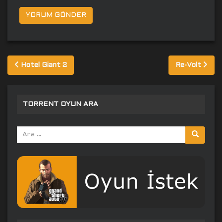
Yazı
Hotel Giant 2
Re-Volt
gezinmesi
TORRENT OYUN ARA
Arama
yap: