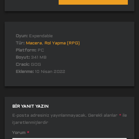
Oyun:
Expendable
Tür:
Macera
,
Rol Yapma (RPG)
Platform:
PC
Boyut:
341 MB
Crack:
GOG
Eklenme:
10 Nisan 2022
BIR YANIT YAZIN
E-posta adresiniz yayınlanmayacak.
Gerekli alanlar
*
ile
işaretlenmişlerdir
Yorum
*