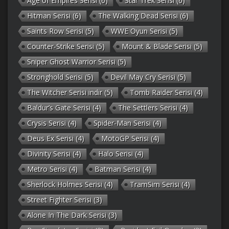
Age of Empires Serisi
(6)
Star Trek Serisi
(6)
Hitman Serisi
(6)
The Walking Dead Serisi
(6)
Saints Row Serisi
(5)
WWE Oyun Serisi
(5)
Counter-Strike Serisi
(5)
Mount & Blade Serisi
(5)
Sniper Ghost Warrior Serisi
(5)
Stronghold Serisi
(5)
Devil May Cry Serisi
(5)
The Witcher Serisi indir
(5)
Tomb Raider Serisi
(4)
Baldur’s Gate Serisi
(4)
The Settlers Serisi
(4)
Crysis Serisi
(4)
Spider-Man Serisi
(4)
Deus Ex Serisi
(4)
MotoGP Serisi
(4)
Divinity Serisi
(4)
Halo Serisi
(4)
Metro Serisi
(4)
Batman Serisi
(4)
Sherlock Holmes Serisi
(4)
TramSim Serisi
(4)
Street Fighter Serisi
(3)
Alone In The Dark Serisi
(3)