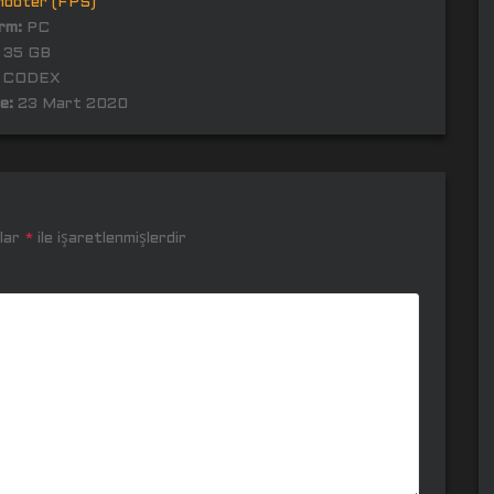
hooter (FPS)
rm:
PC
35 GB
CODEX
e:
23 Mart 2020
nlar
*
ile işaretlenmişlerdir