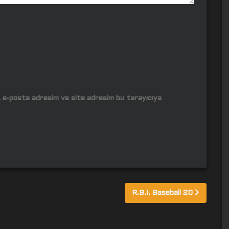
m, e-posta adresim ve site adresim bu tarayıcıya
R.B.I. Baseball 20