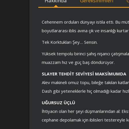
Hakkında
Gereksinimleri
Cehennem orduları dünyayı istila etti. Bu mü
boyutlararası iblis avına çık ve insanlığı kurtar
Tek Korktukları Şey… Sensin.
Yüksek tempolu birinci şahış nişancı çatışma
muazzam hız ve güç baş döndürüyor.
SLAYER TEHDİT SEVİYESİ MAKSİMUMDA
Alev makineli omuz topu, bileğe takılan katlana
Dash gibi yeteneklerle hiç olmadığı kadar hızlı
UĞURSUZ ÜÇLÜ
İhtiyacın olan her şeyi düşmanlarından al: Ekstra
cephane depolamak için iblisleri testereyle kes