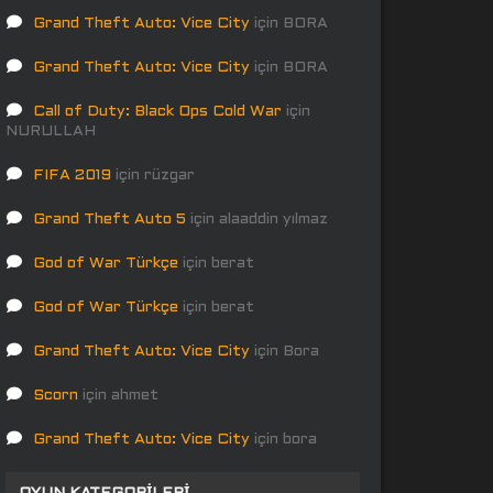
Grand Theft Auto: Vice City
için
BORA
Grand Theft Auto: Vice City
için
BORA
Call of Duty: Black Ops Cold War
için
NURULLAH
FIFA 2019
için
rüzgar
Grand Theft Auto 5
için
alaaddin yılmaz
God of War Türkçe
için
berat
God of War Türkçe
için
berat
Grand Theft Auto: Vice City
için
Bora
Scorn
için
ahmet
Grand Theft Auto: Vice City
için
bora