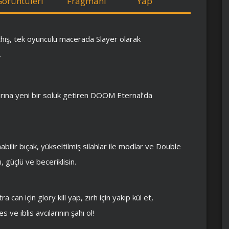
Görüntüleri
Fragmanı
Yap
thiş, tek oyunculu macerada Slayer olarak
.
larına yeni bir soluk getiren DOOM Eternal’da
bilir bıçak, yükseltilmiş silahlar ile modlar ve Double
, güçlü ve beceriklisin.
 can için glory kill yap, zırh için yakıp kül et,
 ve iblis avcılarının şahı ol!