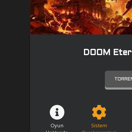
DOOM Eter
TORREN
Oyun
Sistem