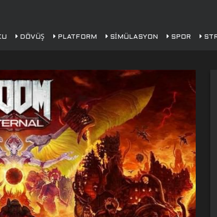
KU
DÖVÜŞ
PLATFORM
SIMÜLASYON
SPOR
STR