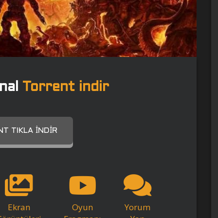
nal
Torrent indir
T TIKLA İNDIR
Ekran
Oyun
Yorum