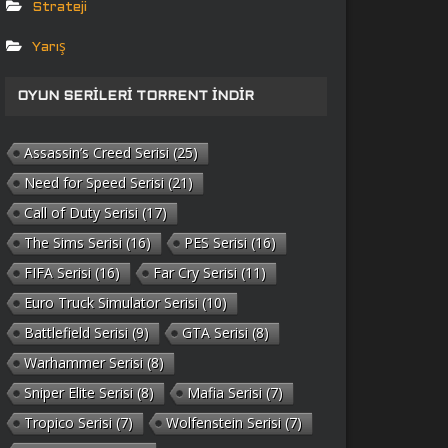
Strateji
Yarış
OYUN SERILERI TORRENT İNDIR
Assassin’s Creed Serisi
(25)
Need for Speed Serisi
(21)
Call of Duty Serisi
(17)
The Sims Serisi
(16)
PES Serisi
(16)
FIFA Serisi
(16)
Far Cry Serisi
(11)
Euro Truck Simulator Serisi
(10)
Battlefield Serisi
(9)
GTA Serisi
(8)
Warhammer Serisi
(8)
Sniper Elite Serisi
(8)
Mafia Serisi
(7)
Tropico Serisi
(7)
Wolfenstein Serisi
(7)