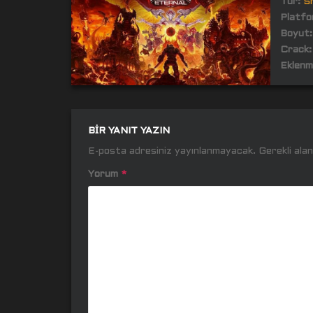
Tür:
S
Platfo
Boyut:
Crack:
Eklenm
BIR YANIT YAZIN
E-posta adresiniz yayınlanmayacak.
Gerekli ala
Yorum
*