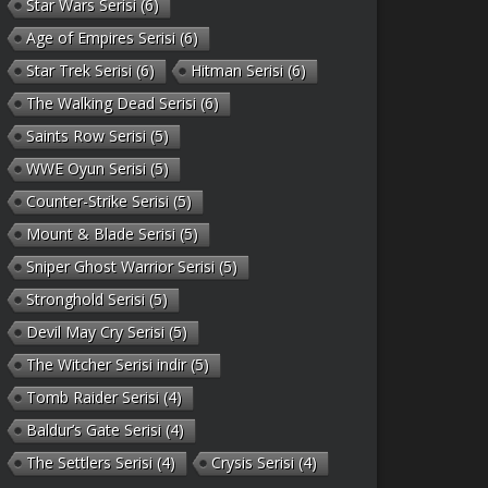
Star Wars Serisi
(6)
Age of Empires Serisi
(6)
Star Trek Serisi
(6)
Hitman Serisi
(6)
The Walking Dead Serisi
(6)
Saints Row Serisi
(5)
WWE Oyun Serisi
(5)
Counter-Strike Serisi
(5)
Mount & Blade Serisi
(5)
Sniper Ghost Warrior Serisi
(5)
Stronghold Serisi
(5)
Devil May Cry Serisi
(5)
The Witcher Serisi indir
(5)
Tomb Raider Serisi
(4)
Baldur’s Gate Serisi
(4)
The Settlers Serisi
(4)
Crysis Serisi
(4)