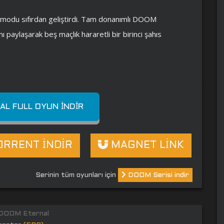
u modu sıfırdan geliştirdi. Tam donanımlı DOOM
nı paylaşarak beş maçlık hararetli bir birinci şahıs
L FULL OYUN İNDIR
RRENT İNDİR
MAGNET LİNK
Serinin tüm oyunları için
DOOM Serisi indir
DOOM Eternal