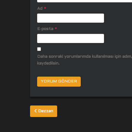
Ad
*
E-posta
*
Daha sonraki yorumlarımda kullanılması için adı
kaydedilsin.
Yazı
Dezzan
gezinmesi