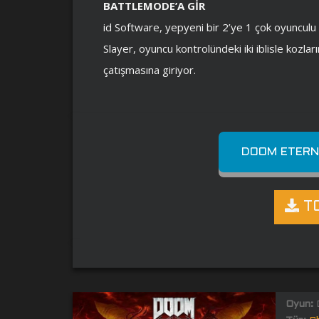
BATTLEMODE’A GİR
id Software, yepyeni bir 2’ye 1 çok oyuncul
Slayer, oyuncu kontrolündeki iki iblisle kozları
çatışmasına giriyor.
DOOM ETERNA
TO
Oyun: