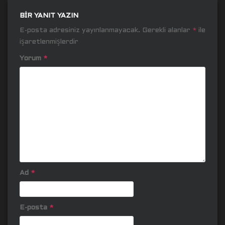
BIR YANIT YAZIN
E-posta adresiniz yayınlanmayacak.
Gerekli alanlar
*
ile
işaretlenmişlerdir
Yorum
*
Ad
*
E-posta
*