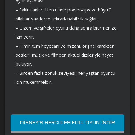
oyun aşaması.
– Saklı alanlar, Herculade power-ups ve büyülü
silahlar saatlerce tekrarlanabilirlik sağlar.
– Gizem ve şifreler oyunu daha sonra bitirmenize
izin verir.
– Filmin tüm heyecanı ve mizahı, orijinal karakter
sesleri, müzik ve filmden aktüel dizileriyle hayat
buluyor.
– Birden fazla zorluk seviyesi, her yaştan oyuncu
için mükemmeldir.
DISNEY’S HERCULES FULL OYUN İNDIR