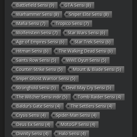
Battlefield Serisi
(9)
GTA Serisi
(8)
Warhammer Serisi
(8)
Sniper Elite Serisi
(8)
Mafia Serisi
(7)
Tropico Serisi
(7)
Wolfenstein Serisi
(7)
Star Wars Serisi
(6)
Age of Empires Serisi
(6)
Star Trek Serisi
(6)
Hitman Serisi
(6)
The Walking Dead Serisi
(6)
Saints Row Serisi
(5)
WWE Oyun Serisi
(5)
Counter-Strike Serisi
(5)
Mount & Blade Serisi
(5)
Sniper Ghost Warrior Serisi
(5)
Stronghold Serisi
(5)
Devil May Cry Serisi
(5)
The Witcher Serisi indir
(5)
Tomb Raider Serisi
(4)
Baldur’s Gate Serisi
(4)
The Settlers Serisi
(4)
Crysis Serisi
(4)
Spider-Man Serisi
(4)
Deus Ex Serisi
(4)
MotoGP Serisi
(4)
Divinity Serisi
(4)
Halo Serisi
(4)