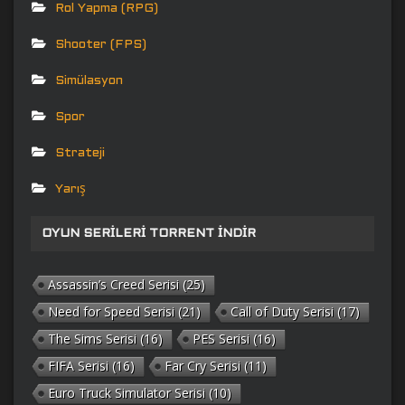
Rol Yapma (RPG)
Shooter (FPS)
Simülasyon
Spor
Strateji
Yarış
OYUN SERILERI TORRENT İNDIR
Assassin’s Creed Serisi
(25)
Need for Speed Serisi
(21)
Call of Duty Serisi
(17)
The Sims Serisi
(16)
PES Serisi
(16)
FIFA Serisi
(16)
Far Cry Serisi
(11)
Euro Truck Simulator Serisi
(10)