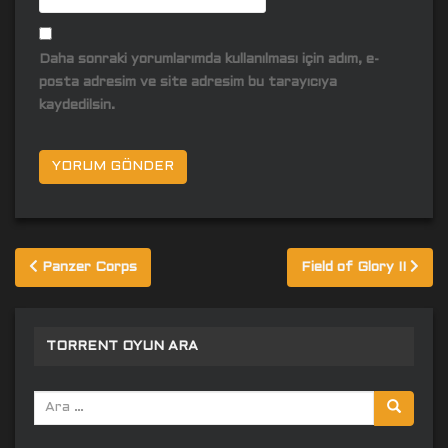
Daha sonraki yorumlarımda kullanılması için adım, e-
posta adresim ve site adresim bu tarayıcıya
kaydedilsin.
Yazı
Panzer Corps
Field of Glory II
gezinmesi
TORRENT OYUN ARA
Arama
yap: