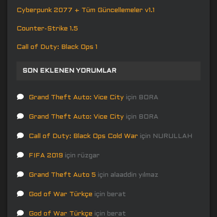
Cyberpunk 2077 + Tüm Güncellemeler v1.1
Counter-Strike 1.5
Call of Duty: Black Ops 1
SON EKLENEN YORUMLAR
Grand Theft Auto: Vice City
için
BORA
Grand Theft Auto: Vice City
için
BORA
Call of Duty: Black Ops Cold War
için
NURULLAH
FIFA 2019
için
rüzgar
Grand Theft Auto 5
için
alaaddin yılmaz
God of War Türkçe
için
berat
God of War Türkçe
için
berat