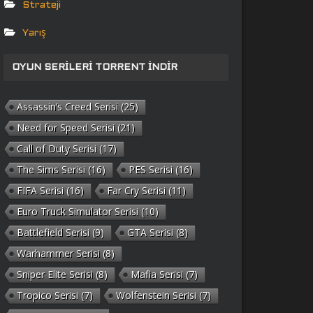
Strateji
Yarış
OYUN SERILERI TORRENT İNDIR
Assassin’s Creed Serisi
(25)
Need for Speed Serisi
(21)
Call of Duty Serisi
(17)
The Sims Serisi
(16)
PES Serisi
(16)
FIFA Serisi
(16)
Far Cry Serisi
(11)
Euro Truck Simulator Serisi
(10)
Battlefield Serisi
(9)
GTA Serisi
(8)
Warhammer Serisi
(8)
Sniper Elite Serisi
(8)
Mafia Serisi
(7)
Tropico Serisi
(7)
Wolfenstein Serisi
(7)