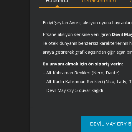
Hakkında
Gereksinimleri
En iyi Şeytan Avcısı, aksiyon oyunu hayranlar
Efsane aksiyon serisine yeni giren
Devil Ma
ile öteki dünyanın benzersiz karakterlerinin 
araya getirerek grafik açısından çığır açan b
Bu unvanı almak için ön sipariş verin:
– Alt Kahraman Renkleri (Nero, Dante)
– Alt Kadın Kahraman Renkleri (Nico, Lady, T
– Devil May Cry 5 duvar kağıdı
DEVIL MAY CRY 5