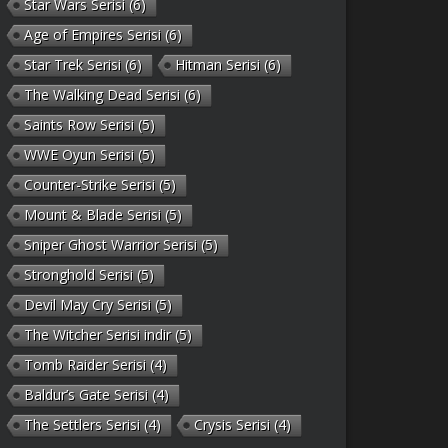
Star Wars Serisi
(6)
Age of Empires Serisi
(6)
Star Trek Serisi
(6)
Hitman Serisi
(6)
The Walking Dead Serisi
(6)
Saints Row Serisi
(5)
WWE Oyun Serisi
(5)
Counter-Strike Serisi
(5)
Mount & Blade Serisi
(5)
Sniper Ghost Warrior Serisi
(5)
Stronghold Serisi
(5)
Devil May Cry Serisi
(5)
The Witcher Serisi indir
(5)
Tomb Raider Serisi
(4)
Baldur’s Gate Serisi
(4)
The Settlers Serisi
(4)
Crysis Serisi
(4)