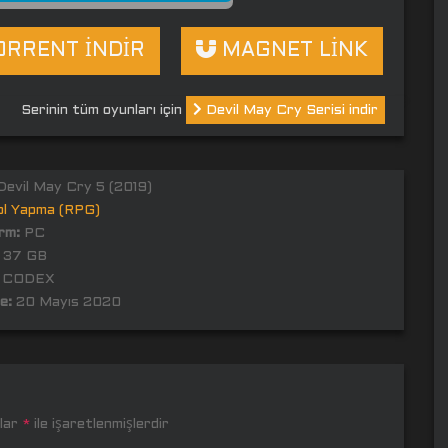
RRENT İNDİR
MAGNET LİNK
Serinin tüm oyunları için
Devil May Cry Serisi indir
evil May Cry 5 (2019)
ol Yapma (RPG)
rm:
PC
37 GB
CODEX
e:
20 Mayıs 2020
nlar
*
ile işaretlenmişlerdir