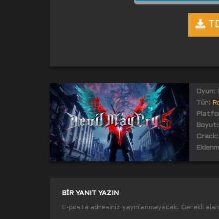
TO
Oyun:
D
Tür:
R
Platfo
Boyut:
Crack:
Eklenm
BIR YANIT YAZIN
E-posta adresiniz yayınlanmayacak.
Gerekli ala