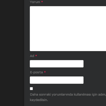
Yorum
*
Ad
*
E-posta
*
Daha sonraki yorumlarımda kullanılması için adı
kaydedilsin.