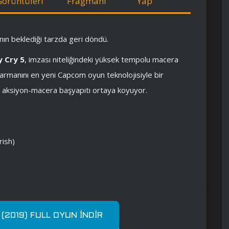
Görüntüleri
Fragmanı
Yap
ının beklediği tarzda geri döndü.
y Cry 5
, imzası niteliğindeki yüksek tempolu macera
harmanını en yeni Capcom oyun teknolojisiyle bir
ir aksiyon-macera başyapıtı ortaya koyuyor.
rish)
 (2019) FULL OYUN İNDIR