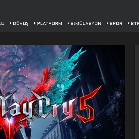
KU
DÖVÜŞ
PLATFORM
SIMÜLASYON
SPOR
STR