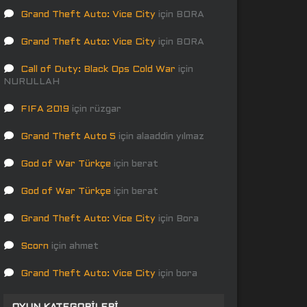
Grand Theft Auto: Vice City
için
BORA
Grand Theft Auto: Vice City
için
BORA
Call of Duty: Black Ops Cold War
için
NURULLAH
FIFA 2019
için
rüzgar
Grand Theft Auto 5
için
alaaddin yılmaz
God of War Türkçe
için
berat
God of War Türkçe
için
berat
Grand Theft Auto: Vice City
için
Bora
Scorn
için
ahmet
Grand Theft Auto: Vice City
için
bora