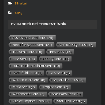
Strateji
Yarış
OYUN SERILERI TORRENT İNDIR
Assassin’s Creed Serisi
(25)
Need for Speed Serisi
(21)
Call of Duty Serisi
(17)
The Sims Serisi
(16)
PES Serisi
(16)
FIFA Serisi
(16)
Far Cry Serisi
(11)
Euro Truck Simulator Serisi
(10)
Battlefield Serisi
(9)
GTA Serisi
(8)
Warhammer Serisi
(8)
Sniper Elite Serisi
(8)
Mafia Serisi
(7)
Tropico Serisi
(7)
Wolfenstein Serisi
(7)
Star Wars Serisi
(6)
Age of Empires Serisi
(6)
Star Trek Serisi
(6)