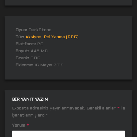
Oyun:
DarkStone
Tür:
Aksiyon
,
Rol Yapma (RPG)
Platform:
PC
Boyut:
445 MB
Crack:
GOG
Eklenme:
16 Mayıs 2019
BIR YANIT YAZIN
E-posta adresiniz yayınlanmayacak.
Gerekli alanlar
*
ile
işaretlenmişlerdir
Yorum
*