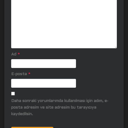
Ad
*
E-posta
*
Daha sonraki yorumlarımda kullanılması için adım, e-
posta adresim ve site adresim bu tarayıcıya
kaydedilsin.