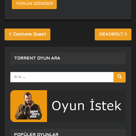
Yazı
Costume Quest
DEADBOLT
gezinmesi
TORRENT OYUN ARA
Arama
yap:
POPÜLER OYUNLAR