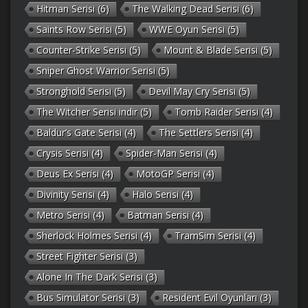
Hitman Serisi
(6)
The Walking Dead Serisi
(6)
Saints Row Serisi
(5)
WWE Oyun Serisi
(5)
Counter-Strike Serisi
(5)
Mount & Blade Serisi
(5)
Sniper Ghost Warrior Serisi
(5)
Stronghold Serisi
(5)
Devil May Cry Serisi
(5)
The Witcher Serisi indir
(5)
Tomb Raider Serisi
(4)
Baldur’s Gate Serisi
(4)
The Settlers Serisi
(4)
Crysis Serisi
(4)
Spider-Man Serisi
(4)
Deus Ex Serisi
(4)
MotoGP Serisi
(4)
Divinity Serisi
(4)
Halo Serisi
(4)
Metro Serisi
(4)
Batman Serisi
(4)
Sherlock Holmes Serisi
(4)
TramSim Serisi
(4)
Street Fighter Serisi
(3)
Alone In The Dark Serisi
(3)
Bus Simulator Serisi
(3)
Resident Evil Oyunları
(3)