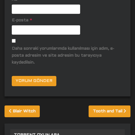
E-posta
*
Daha sonraki yorumlarımda kullanılması için adım, e-
posta adresim ve site adresim bu tarayıcıya
kaydedilsin.
Yazı
Blair Witch
Tooth and Tail
gezinmesi