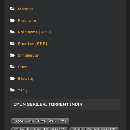
Macera
Platform
Rol Yapma (RPG)
Shooter (FPS)
Simülasyon
Spor
Strateji
Yarış
OYUN SERILERI TORRENT İNDIR
Assassin’s Creed Serisi
(25)
Need for Speed Serisi
(21)
Call of Duty Serisi
(17)