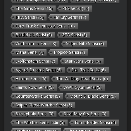
The Sims Serisi
(16)
PES Serisi
(16)
FIFA Serisi
(16)
Far Cry Serisi
(11)
Euro Truck Simulator Serisi
(10)
Battlefield Serisi
(9)
GTA Serisi
(8)
Warhammer Serisi
(8)
Sniper Elite Serisi
(8)
Mafia Serisi
(7)
Tropico Serisi
(7)
Wolfenstein Serisi
(7)
Star Wars Serisi
(6)
Age of Empires Serisi
(6)
Star Trek Serisi
(6)
Hitman Serisi
(6)
The Walking Dead Serisi
(6)
Saints Row Serisi
(5)
WWE Oyun Serisi
(5)
Counter-Strike Serisi
(5)
Mount & Blade Serisi
(5)
Sniper Ghost Warrior Serisi
(5)
Stronghold Serisi
(5)
Devil May Cry Serisi
(5)
The Witcher Serisi indir
(5)
Tomb Raider Serisi
(4)