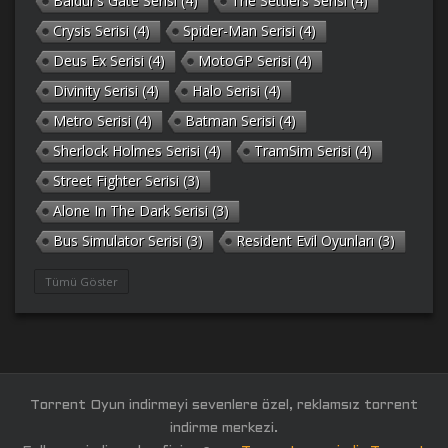
Baldur’s Gate Serisi
(4)
The Settlers Serisi
(4)
Crysis Serisi
(4)
Spider-Man Serisi
(4)
Deus Ex Serisi
(4)
MotoGP Serisi
(4)
Divinity Serisi
(4)
Halo Serisi
(4)
Metro Serisi
(4)
Batman Serisi
(4)
Sherlock Holmes Serisi
(4)
TramSim Serisi
(4)
Street Fighter Serisi
(3)
Alone In The Dark Serisi
(3)
Bus Simulator Serisi
(3)
Resident Evil Oyunları
(3)
Gothic Serisi
(3)
Deponia Serisi
(3)
Tümü Göster
Unreal Serisi
(3)
Army Men Serisi
(3)
Prince of Persia Serisi
(3)
Empire Earth Serisi
(3)
Arma Serisi
(3)
Gabriel Knight Serisi
(3)
Tom Clancy’s Serisi
(3)
Port Royale Serisi
(3)
Torrent Oyun indirmeyi sevenlere özel, reklamsız torrent
RAGE Serisi
(3)
Legacy of Kain Serisi
(3)
indirme merkezi.