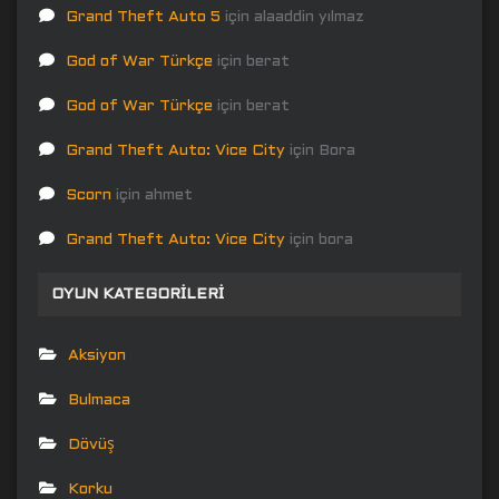
Grand Theft Auto 5
için
alaaddin yılmaz
God of War Türkçe
için
berat
God of War Türkçe
için
berat
Grand Theft Auto: Vice City
için
Bora
Scorn
için
ahmet
Grand Theft Auto: Vice City
için
bora
OYUN KATEGORILERI
Aksiyon
Bulmaca
Dövüş
Korku