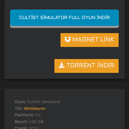
CULTIST SIMULATOR FULL OYUN İNDIR
MAGNET LİNK
TORRENT İNDİR
Oyun:
Cultist Simulator
Tür:
Simülasyon
Platform:
PC
Boyut:
1.28 GB
Crack:
GOG