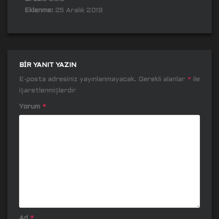
Eklenme:
25 Aralık 2019
BIR YANIT YAZIN
E-posta adresiniz yayınlanmayacak.
Gerekli alanlar
*
ile
işaretlenmişlerdir
Yorum
*
Ad
*