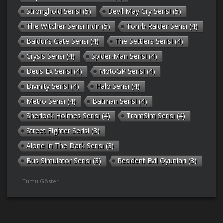
Stronghold Serisi
(5)
Devil May Cry Serisi
(5)
The Witcher Serisi indir
(5)
Tomb Raider Serisi
(4)
Baldur’s Gate Serisi
(4)
The Settlers Serisi
(4)
Crysis Serisi
(4)
Spider-Man Serisi
(4)
Deus Ex Serisi
(4)
MotoGP Serisi
(4)
Divinity Serisi
(4)
Halo Serisi
(4)
Metro Serisi
(4)
Batman Serisi
(4)
Sherlock Holmes Serisi
(4)
TramSim Serisi
(4)
Street Fighter Serisi
(3)
Alone In The Dark Serisi
(3)
Bus Simulator Serisi
(3)
Resident Evil Oyunları
(3)
Gothic Serisi
(3)
Deponia Serisi
(3)
Tümü Göster
Unreal Serisi
(3)
Army Men Serisi
(3)
Prince of Persia Serisi
(3)
Empire Earth Serisi
(3)
Arma Serisi
(3)
Gabriel Knight Serisi
(3)