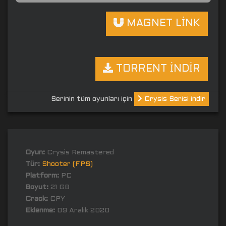
MAGNET LİNK
TORRENT İNDİR
Serinin tüm oyunları için
Crysis Serisi indir
Oyun:
Crysis Remastered
Tür:
Shooter (FPS)
Platform:
PC
Boyut:
21 GB
Crack:
CPY
Eklenme:
09 Aralık 2020