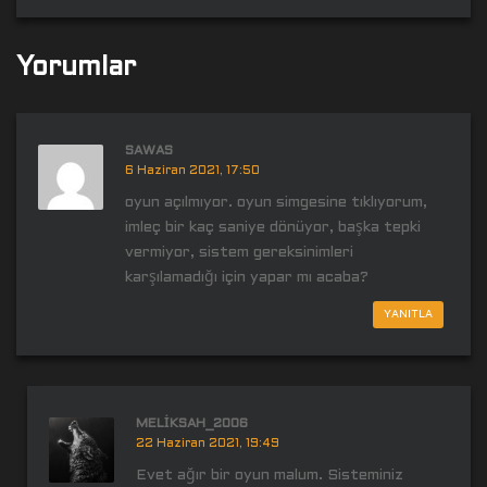
Yorumlar
SAWAS
6 Haziran 2021, 17:50
oyun açılmıyor. oyun simgesine tıklıyorum,
imleç bir kaç saniye dönüyor, başka tepki
vermiyor, sistem gereksinimleri
karşılamadığı için yapar mı acaba?
YANITLA
MELIKSAH_2006
22 Haziran 2021, 19:49
Evet ağır bir oyun malum. Sisteminiz