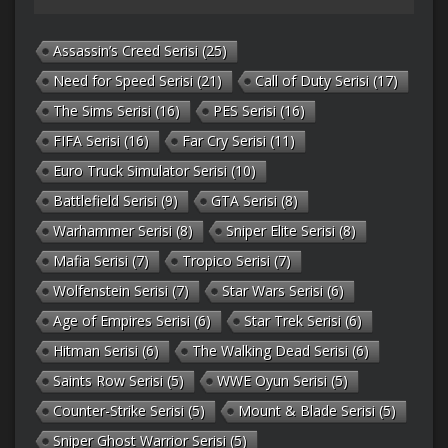
Assassin’s Creed Serisi
(25)
Need for Speed Serisi
(21)
Call of Duty Serisi
(17)
The Sims Serisi
(16)
PES Serisi
(16)
FIFA Serisi
(16)
Far Cry Serisi
(11)
Euro Truck Simulator Serisi
(10)
Battlefield Serisi
(9)
GTA Serisi
(8)
Warhammer Serisi
(8)
Sniper Elite Serisi
(8)
Mafia Serisi
(7)
Tropico Serisi
(7)
Wolfenstein Serisi
(7)
Star Wars Serisi
(6)
Age of Empires Serisi
(6)
Star Trek Serisi
(6)
Hitman Serisi
(6)
The Walking Dead Serisi
(6)
Saints Row Serisi
(5)
WWE Oyun Serisi
(5)
Counter-Strike Serisi
(5)
Mount & Blade Serisi
(5)
Sniper Ghost Warrior Serisi
(5)