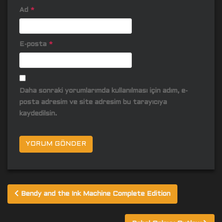
Ad
*
E-posta
*
Daha sonraki yorumlarımda kullanılması için adım, e-
posta adresim ve site adresim bu tarayıcıya
kaydedilsin.
Yazı
Bendy and the Ink Machine Complete Edition
gezinmesi