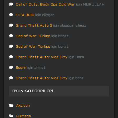
Call of Duty: Black Ops Cold War
için
NURULLAH
FIFA 2019
için
rüzgar
Grand Theft Auto 5
için
alaaddin yılmaz
God of War Türkçe
için
berat
God of War Türkçe
için
berat
Grand Theft Auto: Vice City
için
Bora
Scorn
için
ahmet
Grand Theft Auto: Vice City
için
bora
OYUN KATEGORILERI
Aksiyon
Bulmaca