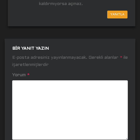
kaldırmıyorsa açmaz.
YANITLA
BIR YANIT YAZIN
E-posta adresiniz yayınlanmayacak.
Gerekli alanlar
*
ile
işaretlenmişlerdir
Yorum
*